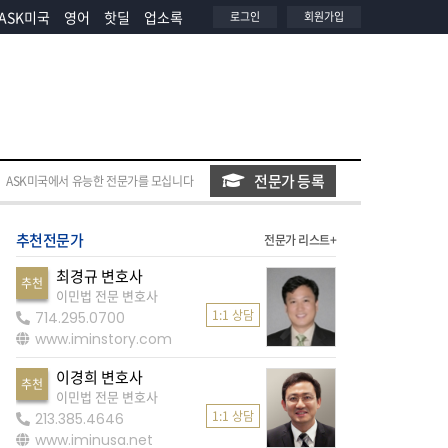
ASK미국
영어
핫딜
업소록
로그인
회원가입
전문가 등록
ASK미국에서 유능한 전문가를 모십니다
추천전문가
전문가 리스트+
최경규 변호사
추천
이민법 전문 변호사
1:1 상담
714.295.0700
www.iminstory.com
이경희 변호사
추천
이민법 전문 변호사
1:1 상담
213.385.4646
www.iminusa.net