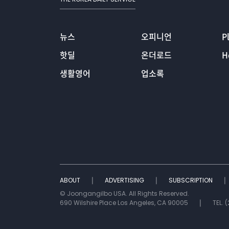
뉴스
오피니언
P
핫딜
온더로드
H
생활영어
업소록
ABOUT
ADVERTISING
SUBSCRIPTION
© Joongangilbo USA. All Rights Reserved.
690 Wilshire Place Los Angeles, CA 90005
TEL. 