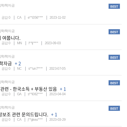
입학/학자금
BEST
공감
0
CA
e**i356****
2023-11-02
입학/학자금
BEST
 여쭙니다.
공감
0
MN
l**lj****
2023-09-03
입학/학자금
BEST
 학자금
+ 2
공감
0
NC
s**un7****
2023-07-05
입학/학자금
BEST
S 관련 - 한국소득 + 부동산 있음
+ 1
공감
0
GA
s**i082****
2023-04-04
입학/학자금
BEST
정보조 관련 문의드립니다.
+ 1
공감
0
CA
j**gkeu****
2023-03-29