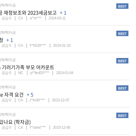
입학/학자금
BEST
금 재정보조와 2023세금보고
+ 1
공감
0
CA
a**e****
2024-03-11
입학/학자금
BEST
신청
+ 1
공감
0
CA
t**h020****
2024-01-10
입학/학자금
BEST
sa 기러기가족 부모 어카운트
공감
0
NC
p**fect20****
2024-01-04
입학/학자금
BEST
ate 자격 요건
+ 5
공감
0
CA
j**in00****
2023-12-07
입학/학자금
BEST
있나요 (학자금)
공감
0
CA
t**odes****
2023-12-06