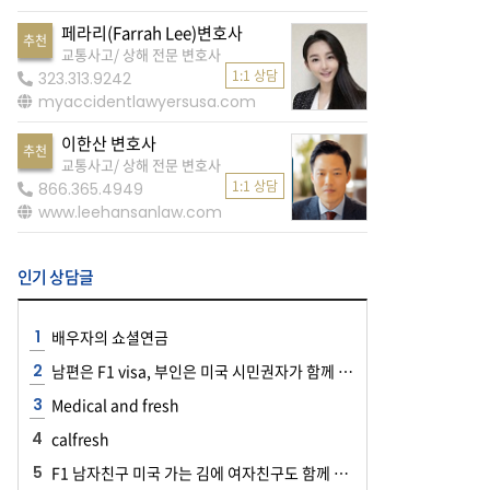
페라리(Farrah Lee)변호사
추천
교통사고/ 상해 전문 변호사
1:1 상담
323.313.9242
myaccidentlawyersusa.com
이한산 변호사
추천
교통사고/ 상해 전문 변호사
1:1 상담
866.365.4949
www.leehansanlaw.com
인기 상담글
배우자의 쇼셜연금
남편은 F1 visa, 부인은 미국 시민권자가 함께 공항에 들어올 때
Medical and fresh
calfresh
F1 남자친구 미국 가는 김에 여자친구도 함께 여행하러 가도 되나요?