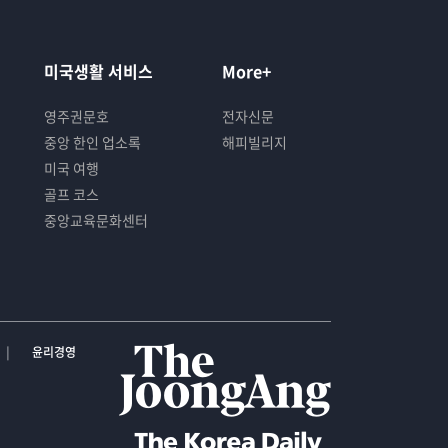
미국생활 서비스
More+
영주권문호
전자신문
중앙 한인 업소록
해피빌리지
미국 여행
골프 코스
중앙교육문화센터
윤리경영