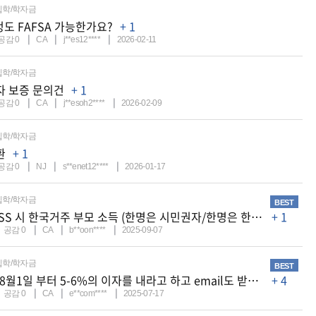
입학/학자금
정도 FAFSA 가능한가요?
+ 1
공감
0
CA
j**es12****
2026-02-11
입학/학자금
자 보증 문의건
+ 1
공감
0
CA
j**esoh2****
2026-02-09
입학/학자금
환
+ 1
공감
0
NJ
s**enet12****
2026-01-17
입학/학자금
BEST
FASFA /CSS 시 한국거주 부모 소득 (한명은 시민권자/한명은 한국인)
+ 1
공감
0
CA
b**oon****
2025-09-07
입학/학자금
BEST
Trump가 8월1일 부터 5-6%의 이자를 내라고 하고 email도 받았습니다
+ 4
공감
0
CA
e**com****
2025-07-17