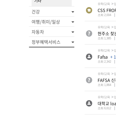
기타
유학/교육
CSS FR
건강
조회 2,004
여행/취미/일상
유학/교육
자동차
현주소 찾
조회 1,385
정부혜택서비스
유학/교육
Fafsa
+ 1
조회 2,342
유학/교육
FAFSA 
조회 1,864
유학/교육
대학교 lo
조회 6,612