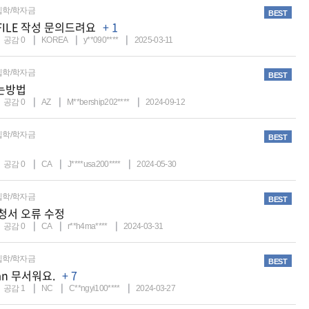
입학/학자금
BEST
OFILE 작성 문의드려요
+ 1
공감
0
KOREA
y**090****
2025-03-11
입학/학자금
BEST
는방법
공감
0
AZ
M**bership202****
2024-09-12
입학/학자금
BEST
공감
0
CA
J****usa200****
2024-05-30
입학/학자금
BEST
신청서 오류 수정
공감
0
CA
r**h4ma****
2024-03-31
입학/학자금
BEST
an 무서워요.
+ 7
공감
1
NC
C**ngyi100****
2024-03-27