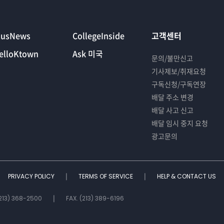
lusNews
CollegeInside
고객센터
elloKtown
Ask 미국
문의/불만신고
기사제보/취재요청
구독신청/구독연장
배달 주소 변경
배달 사고 신고
배달 임시 중지 요청
광고문의
PRIVACY POLICY
TERMS OF SERVICE
HELP & CONTACT US
(213) 368-2500
FAX. (213) 389-6196