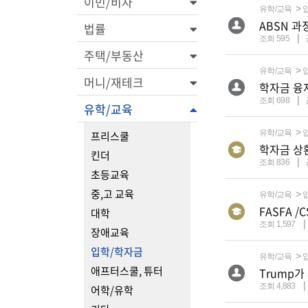
이민/비자
유학/교육
ABSN 과
법률
조회 595
주택/부동산
유학/교육
머니/재테크
학자금 융
조회 698
유학/교육
유학/교육
프리스쿨
학자금 상
킨더
조회 836
초등교육
중,고 교육
유학/교육
대학
조회 1,597
장애교육
입학/학자금
유학/교육
애프터스쿨, 튜터
조회 4,883
어학/유학