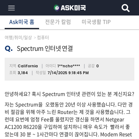
Ask미국 홈
전문가 칼럼
미국생활 TIP
×
Ask미국 홈
전문가 칼럼
미국생활 TIP
분
야
여행/취미/일상
컴퓨터
별
상
Q.
Spectrum 인터넷 연결
담
글
지역
아이디
공감
California
1**ncho****
0
조회
작성일
3,184
7/14/2025 9:18:45 PM
전
체
안녕하세요? 혹시 Spectrum 인터넷 관련이 있는 분 계신지요?
자는 Spectrum을 오랬동안 20년 이상 사용했습니다. 다만 경
비 절감을 위해 아주 느린 Router는 제 것을 사용했습니다. 그
런데 요번에 엄청 Fee를 올렸지만 갱신을 하면서 Netgear
이
민/
AC1200 R6220을 구입하여 설치하니 매우 속도가 빨라서 좋
비
았는데 30 분 ~ 1사간마다 연결이 끊어집니다. Modem Reset
자