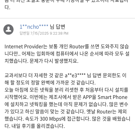
다.
A
S
1**ncho****
님 답변
K
답변일
7/15/2025 9:22:38 PM
미
국
Internet Provider는 보통 개인 Router를 쓰면 도와주지 않습
에
니다만.. 어제는 입회하에 컴퓨터에서 나온 순서에 따라 모두 설
치했습니다. 문제가 다시 발생했지요.
서
새
교과서보다 더 자세한 것 같은 a**e3**** 님 답변 문외한도 이
로
해 할 정도의 정말 완벽에 가까운 것 같습니다.
운
오늘 아침에 모든 넷웍을 분리 리셋한 후 처음부터 다시 설치를
전
시작했어요. 이번에는 제조사에서 받은 APP을 Smart Phone
문
에 설치하고 넷웍킹을 했는데 아직 문제가 없습니다. 많은 변수
가 있다고 하신 말씀이 맞는 것 같습니다. 옛날 Router는 제외
가
했습니다. 속도가 300 Mbps에 접근합니다. 많은 것을 배웠습니
를
다. 내일 후기를 올리겠습니다.
찾