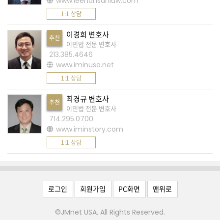
www.leehansanlaw.com
,
1:1 상담
"
네
이경희 변호사
추천
티
이민법 전문 변호사
213.385.4646
즌
www.iminusa.net
답
1:1 상담
변
최경규 변호사
"
추천
이민법 전문 변호사
작
714.295.0700
성
www.iminstory.com
전
1:1 상담
확
인
!
로그인
회원가입
PC화면
맨위로
더
©JMnet USA. All Rights Reserved.
보