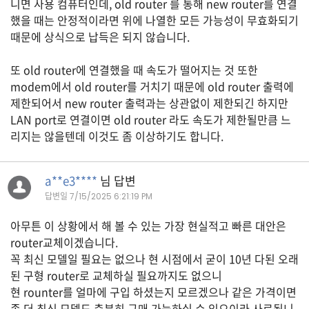
니면 사용 컴퓨터인데, old router 를 통해 new router를 연결
K
했을 때는 안정적이라면 위에 나열한 모든 가능성이 무효화되기
미
때문에 상식으로 납득은 되지 않습니다.
국
이
또 old router에 연결했을 때 속도가 떨어지는 것 또한
용
modem에서 old router를 거치기 때문에 old router 출력에
수
제한되어서 new router 출력과는 상관없이 제한되긴 하지만
LAN port로 연결이면 old router 라도 속도가 제한될만큼 느
칙
리지는 않을텐데 이것도 좀 이상하기도 합니다.
안
내
확
a**e3****
님 답변
인
답변일
7/15/2025 6:21:19 PM
바
아무튼 이 상황에서 해 볼 수 있는 가장 현실적고 빠른 대안은
랍
router교체이겠습니다.
니
꼭 최신 모델일 필요는 없으나 현 시점에서 굳이 10년 다된 오래
다
된 구형 router로 교체하실 필요까지도 없으니
현 rounter를 얼마에 구입 하셨는지 모르겠으나 같은 가격이면
.
좀 더 최신 모델도 충분히 구매 가능하실 수 있으이라 사료됩니