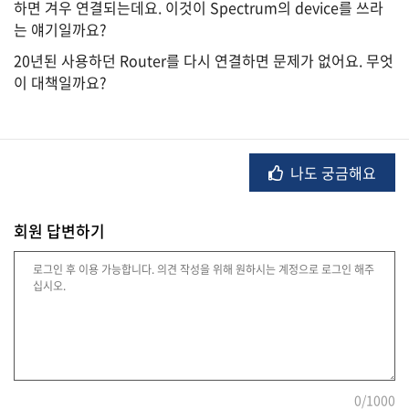
하면 겨우 연결되는데요. 이것이 Spectrum의 device를 쓰라
는 얘기일까요?
20년된 사용하던 Router를 다시 연결하면 문제가 없어요. 무엇
법
이 대책일까요?
률
주
나도 궁금해요
택/
부
동
산
회원 답변하기
머
니/
재
테
크
0
/1000