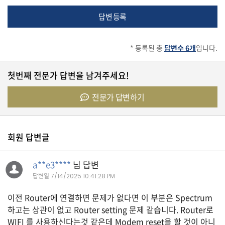
답변 등록
유
학/
교
* 등록된 총
답변수 6개
입니다.
육
첫번째 전문가 답변을 남겨주세요!
건
전문가 답변하기
강
회원 답변글
여
행/
취
a**e3****
님 답변
미/
답변일
7/14/2025 10:41:28 PM
일
상
이전 Router에 연결하면 문제가 없다면 이 부분은 Spectrum
하고는 상관이 없고 Router setting 문제 같습니다. Router로
WIFI 를 사용하신다는것 같은데 Modem reset을 할 것이 아니