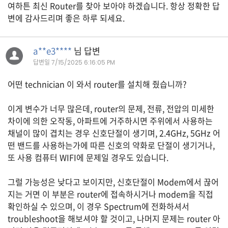
여하튼 최신 Router를 찾아 보아야 하겠습니다. 항상 정확한 답
생
변에 감사드리며 좋은 하루 되세요.
활
TIP
a**e3****
님 답변
답변일
7/15/2025 6:16:05 PM
질
문
어떤 technician 이 와서 router를 설치해 줬습니까?
하
기
이게 변수가 너무 많은데, router의 문제, 전류, 전압의 미세한
차이에 의한 오작동, 아파트에 거주하시면 주위에서 사용하는
공
채널이 많이 겹치는 경우 신호단절이 생기며, 2.4GHz, 5GHz 어
지
떤 밴드를 사용하는가에 따른 신호의 약화로 단절이 생기거나,
사
또 사용 컴퓨터 WIFI에 문제일 경우도 있습니다.
항
그럴 가능성은 낮다고 보이지만, 신호단절이 Modem에서 끊어
지는 거면 이 부분은 router에 접속하시거나 modem을 직접
A
확인하실 수 있으며, 이 경우 Spectrum에 전화하셔서
S
troubleshoot을 해보셔야 할 것이고, 나머지 문제는 router 아