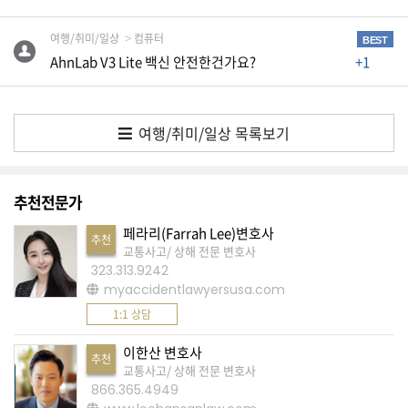
회
요
여행/취미/일상
컴퓨터
BEST
청
AhnLab V3 Lite 백신 안전한건가요?
+1
글
삭
여행/취미/일상 목록보기
제
합
니
추천전문가
다
페라리(Farrah Lee)변호사
추천
교통사고/ 상해 전문 변호사
"
323.313.9242
질
myaccidentlawyersusa.com
문
1:1 상담
입
이한산 변호사
추천
력
교통사고/ 상해 전문 변호사
"
866.365.4949