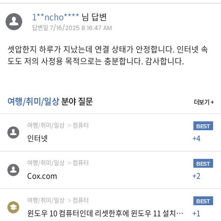
습
1**ncho****
님 답변
니
답변일
7/16/2025 8:16:47 AM
다
.
셋압한지 하루가 지났는데 연결 상태가 안정합니다. 인터넷 속
도도 저의 사정용 목적으로는 충분합니다. 감사합니다.
A
S
K
여행/취미/일상
분야 질문
더보기 +
미
여행/취미/일상
컴퓨터
국
BEST
인터넷
+4
비
속
여행/취미/일상
컴퓨터
BEST
어
Cox.com
+2
,
상
여행/취미/일상
컴퓨터
BEST
호
윈도우 10 컴퓨터인데 리셋한후에 윈도우 11 설치할수있을까요 ?
+1