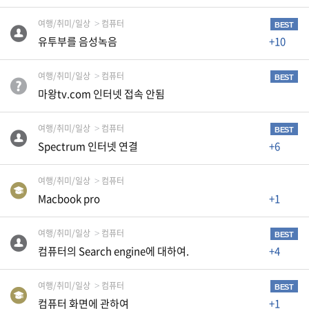
간
비
여행/취미/일상
컴퓨터
BEST
유투부를 음성녹음
+10
방
글
여행/취미/일상
컴퓨터
BEST
을
마왕tv.com 인터넷 접속 안됨
금
지
여행/취미/일상
컴퓨터
BEST
합
Spectrum 인터넷 연결
+6
니
다
여행/취미/일상
컴퓨터
.
Macbook pro
+1
여행/취미/일상
컴퓨터
빈
BEST
컴퓨터의 Search engine에 대하여.
+4
번
호
여행/취미/일상
컴퓨터
BEST
조
컴퓨터 화면에 관하여
+1