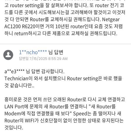
자
고 router setting을 잘 살펴보셔야 합니다. 또 router 전기 코
동
드를 다른 곳에서 시도해보시는걸 고려해봐야 할것이고 이것저
차
것 다 안되면 Router를 교체하시길 권해드립니다. Netgear
AC1200 R6220이면 거의 10년된 router인데 요즘 것도 저렴
하니 return하시고 다른 제품으로 교체하실 권해드립니다.
정
부
혜
1**ncho****
님 답변
택
답변일
7/15/2025 8:55:29 AM
서
비
a**e3**** 님 답변 감사합니다.
스
Technician이 와서 설치했으니 Router setting은 바로 했을
것 같습니다만..
전
문
가
흥미로운 것은 먼저 쓰던 오래된 Router로 다시 교체 연결하고
칼
LAN Port에 문제의 새 Router를 연결하니 "새 Router를
럼
Modem에 직접 연결했을 때 보다" Speed는 좀 떨어지나 새
Router의 WIFI가 신호단절이 없이 안정한 상태로 유지된다는
미
것입니다.
국