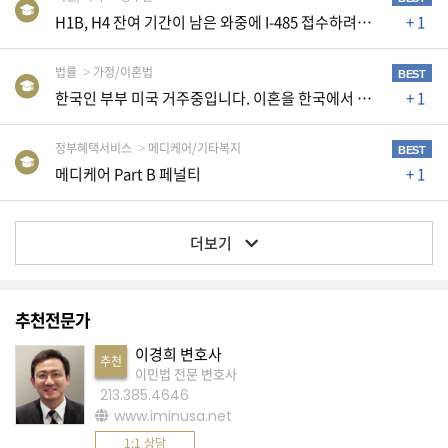
생
H1B, H4 잔여 기간이 남은 와중에 I-485 접수하려는데 AP카드와 EAD신청이 필요할까요
+ 1
활
TIP
법률
가정/이혼법
BEST
한국인 부부 미국 거주중입니다. 이혼을 한국에서 해야하나요 미국에서 해야하나요?
+ 1
질
정부혜택서비스
메디케어/기타복지
문
BEST
메디케어 Part B 페널티
+ 1
하
기
더보기
공
지
사
항
추천전문가
이경희 변호사
추천
이민법 전문 변호사
213.385.4646
A
www.iminusa.net
S
1:1 상담