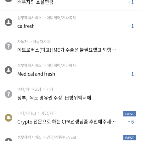
배우자의 쇼셜연금
+ 1
유
정부혜택서비스
메디케어/기타복지
학/
교
calfresh
+ 1
육
자동차
자동차사고
메트로버스(피고) IME가 수술은 불필요했고 퇴행성 변화 때문이라고 주장합니다.
건
강
정부혜택서비스
메디케어/기타복지
Medical and fresh
+ 1
여행/취미/일상
기타
여
행/
정부, '독도 영유권 주장' 日방위백서에
취
미/
일
머니/재테크
세금/세무
BEST
상
Crypto 전문으로 하는 CPA선생님좀 추천해주세요~~
+ 6
정부혜택서비스
연금/각종수당/SSI
BEST