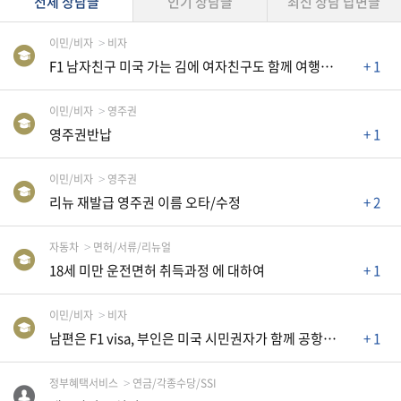
전체 상담글
인기 상담글
최신 상담 답변글
자동차
정부혜택서비스
이민/비자
비자
F1 남자친구 미국 가는 김에 여자친구도 함께 여행하러 가도 되나요?
+ 1
법
률
이민/비자
영주권
영주권반납
+ 1
주
택/
이민/비자
영주권
부
리뉴 재발급 영주권 이름 오타/수정
+ 2
동
산
자동차
면허/서류/리뉴얼
18세 미만 운전면허 취득과정 에 대하여
+ 1
머
니/
이민/비자
비자
재
남편은 F1 visa, 부인은 미국 시민권자가 함께 공항에 들어올 때
+ 1
테
크
정부혜택서비스
연금/각종수당/SSI