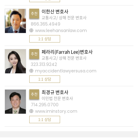
K
미
이한산 변호사
추천
교통사고/ 상해 전문 변호사
국
866.365.4949
이
www.leehansanlaw.com
용
1:1 상담
수
페라리(Farrah Lee)변호사
칙
추천
교통사고/ 상해 전문 변호사
안
323.313.9242
내
myaccidentlawyersusa.com
확
1:1 상담
인
최경규 변호사
추천
바
이민법 전문 변호사
714.295.0700
랍
www.iminstory.com
니
1:1 상담
다
.