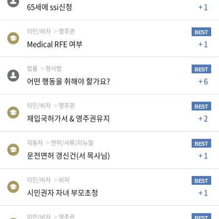
자
65세에 ssi신청
+ 1
동
차
이민/비자
영주권
BEST
Medical RFE 여부
+ 1
정
법률
형사법
BEST
부
어떤 행동을 취해야 할가요?
+ 6
혜
택
서
이민/비자
영주권
BEST
비
재입국허가서 & 영주권유지
+ 2
스
전
자동차
면허/서류/리뉴얼
BEST
문
운전면허 갱신건(서 목사님)
+ 1
가
칼
이민/비자
비자
BEST
럼
시민권자 자녀 부모초청
+ 1
미
국
이민/비자
영주권
BEST