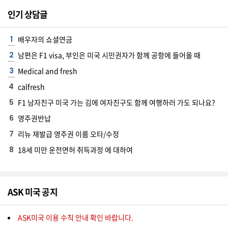
인기 상담글
A
S
배우자의 쇼셜연금
K
남편은 F1 visa, 부인은 미국 시민권자가 함께 공항에 들어올 때
미
Medical and fresh
국
calfresh
에
F1 남자친구 미국 가는 김에 여자친구도 함께 여행하러 가도 되나요?
서
새
영주권반납
로
리뉴 재발급 영주권 이름 오타/수정
운
18세 미만 운전면허 취득과정 에 대하여
전
문
가
ASK 미국 공지
를
찾
ASK미국 이용 수칙 안내 확인 바랍니다.