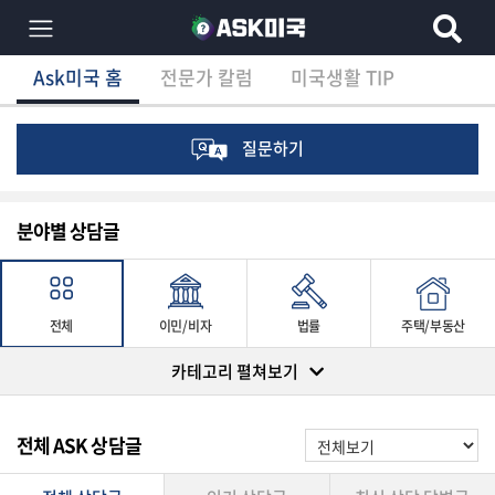
Ask미국 홈
전문가 칼럼
미국생활 TIP
×
Ask미국 홈
전문가 칼럼
미국생활 TIP
분
야
별
질문하기
상
담
글
분야별 상담글
전
전체
이민/비자
법률
주택/부동산
체
카테고리 펼쳐보기
머니/재테크
유학/교육
건강
여행/취미/일상
이
전체 ASK 상담글
민/
비
자