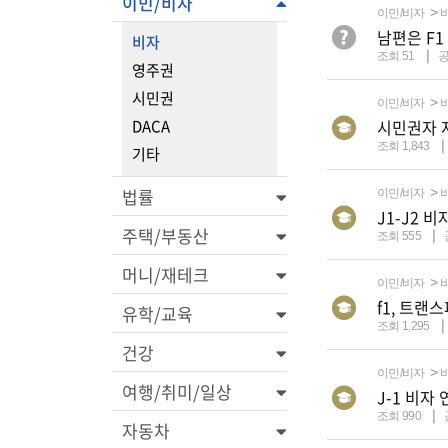
이민/비자
이민/비자
남편은 F1
비자
조회 51
영주권
시민권
이민/비자
DACA
시민권자 
조회 1,843
기타
법률
이민/비자
J1-J2 비
주택/부동산
조회 555
머니/재테크
이민/비자
f1, 트랜
유학/교육
조회 1,295
건강
이민/비자
여행/취미/일상
J-1 비자 
조회 990
자동차