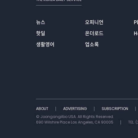
뉴스
오피니언
P
핫딜
온더로드
H
생활영어
업소록
ABOUT
ADVERTISING
SUBSCRIPTION
© Joongangilbo USA. All Rights Reserved.
690 Wilshire Place Los Angeles, CA 90005
TEL. 