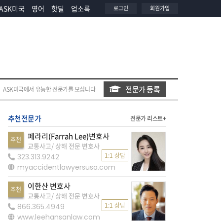
ASK미국
영어
핫딜
업소록
로그인
회원가입
전문가 등록
ASK미국에서 유능한 전문가를 모십니다
추천전문가
전문가 리스트+
페라리(Farrah Lee)변호사
추천
교통사고/ 상해 전문 변호사
1:1 상담
323.313.9242
myaccidentlawyersusa.com
이한산 변호사
추천
교통사고/ 상해 전문 변호사
1:1 상담
866.365.4949
www.leehansanlaw.com