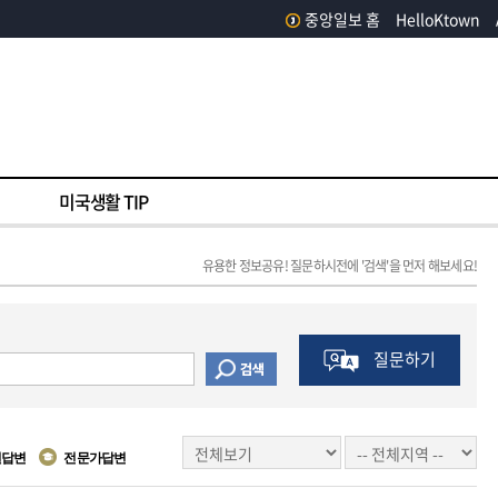
중앙일보 홈
HelloKtown
미국생활 TIP
유용한 정보공유! 질문하시전에 '검색'을 먼저 해보세요!
질문하기
원답변
전문가답변