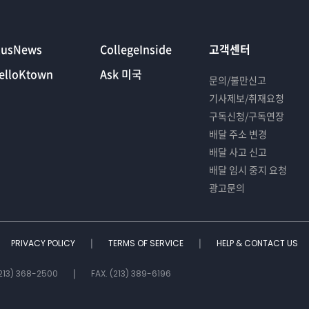
lusNews
CollegeInside
고객센터
elloKtown
Ask 미국
문의/불만신고
기사제보/취재요청
구독신청/구독연장
배달 주소 변경
배달 사고 신고
배달 임시 중지 요청
광고문의
PRIVACY POLICY
TERMS OF SERVICE
HELP & CONTACT US
(213) 368-2500
FAX. (213) 389-6196