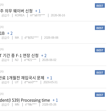
비자
BEST
거주 의무 웨이버 신청
+ 1
공감
0
KOREA
m**a870****
2026-06-16
비자
BEST
1B
+ 2
공감
0
MA
d**tj052****
2026-06-06
비자
BEST
T 기간 중 F-1 연장 신청
+ 2
공감
0
NJ
a**lf21****
2026-06-02
비자
BEST
만료 1개월전 재입국시 문제
+ 1
공감
0
UT
d**wo0****
2026-05-31
비자
BEST
ent(I 539) Processing time
+ 1
공감
0
MN
s**llfis****
2026-05-26