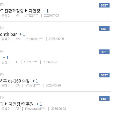
비자
BEST
OPT 전환과정중 비자연장
+ 1
공감
0
MI
u**923****
2026-07-03
비자
BEST
onth bar
+ 1
공감
0
MA
b**godma****
2026-06-29
비자
BEST
류
+ 1
공감
0
IL
o**097****
2026-06-26
비자
BEST
 후 ds-160 수정
+ 1
공감
0
CA
a**sa11****
2026-06-26
비자
BEST
eal과 비자연장/영주권
+ 1
공감
0
AZ
r**eyesrabbi****
2026-06-23