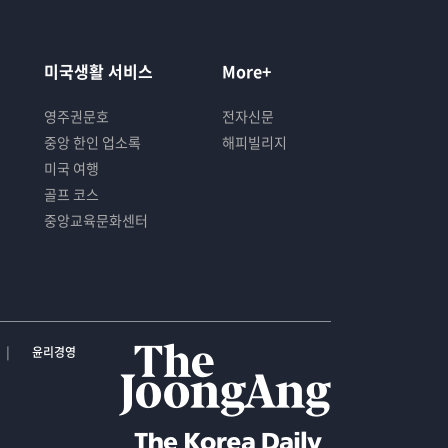
미국생활 서비스
More+
영주권문호
전자신문
중앙 한인 업소록
해피빌리지
미국 여행
골프 코스
중앙교육문화센터
윤리경영