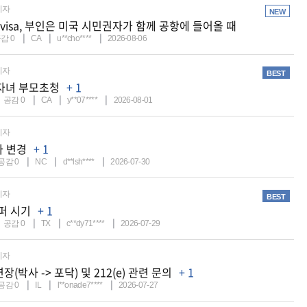
비자
NEW
 visa, 부인은 미국 시민권자가 함께 공항에 들어올 때
공감
0
CA
u**cho****
2026-08-06
비자
BEST
자녀 부모초청
+ 1
공감
0
CA
y**07****
2026-08-01
비자
자 변경
+ 1
공감
0
NC
d**lsh****
2026-07-30
비자
BEST
스퍼 시기
+ 1
공감
0
TX
c**dy71****
2026-07-29
비자
연장(박사 -> 포닥) 및 212(e) 관련 문의
+ 1
공감
0
IL
l**onade7****
2026-07-27