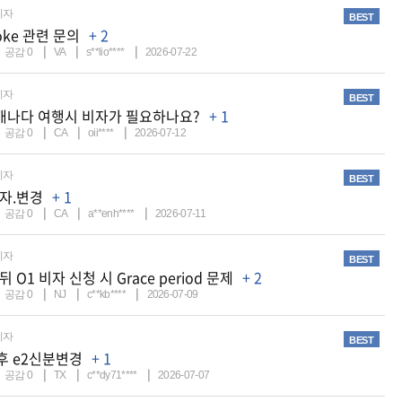
비자
BEST
voke 관련 문의
+ 2
공감
0
VA
s**lio****
2026-07-22
비자
BEST
캐나다 여행시 비자가 필요하나요?
+ 1
공감
0
CA
oii****
2026-07-12
비자
BEST
비자.변경
+ 1
공감
0
CA
a**enh****
2026-07-11
비자
BEST
뒤 O1 비자 신청 시 Grace period 문제
+ 2
공감
0
NJ
c**kb****
2026-07-09
비자
BEST
청후 e2신분변경
+ 1
공감
0
TX
c**dy71****
2026-07-07