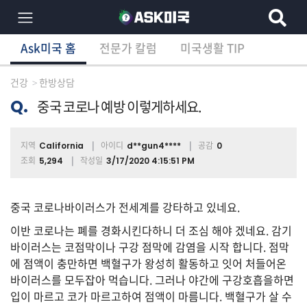
Ask미국 홈
전문가 칼럼
미국생활 TIP
×
Ask미국 홈
전문가 칼럼
미국생활 TIP
분
야
건강
한방상담
별
상
Q.
중국 코로나 예방 이렇게하세요.
담
글
지역
아이디
공감
California
d**gun4****
0
조회
작성일
5,294
3/17/2020 4:15:51 PM
전
체
중국 코로나바이러스가 전세계를 강타하고 있네요.
이반 코로나는 폐를 경화시킨다하니 더 조심 해야 겠네요. 감기
바이러스는 코점막이나 구강 점막에 감염을 시작 합니다. 점막
에 점액이 충만하면 백혈구가 왕성히 활동하고 잇어 처들어온
이
민/
바이러스를 모두잡아 먹습니다. 그러나 야간에 구강호흡을하면
비
입이 마르고 코가 마르고하여 점액이 마름니다. 백혈구가 살 수
자