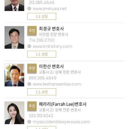
213.385.4646
www.iminusa.net
A
1:1 상담
S
K
최경규 변호사
추천
미
이민법 전문 변호사
714.295.0700
국
www.iminstory.com
에
1:1 상담
서
새
이한산 변호사
추천
교통사고/ 상해 전문 변호사
로
866.365.4949
운
www.leehansanlaw.com
전
1:1 상담
문
페라리(Farrah Lee)변호사
가
추천
교통사고/ 상해 전문 변호사
를
323.313.9242
myaccidentlawyersusa.com
찾