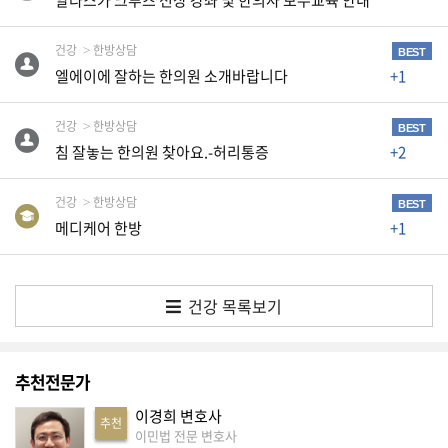
알라스카 크루즈 선상 강좌 및 한의사 보수교육 안내
K
미
건강
한방상담
BEST
국
엘에이에 잘하는 한의원 소개바랍니다
+1
이
용
건강
한방상담
BEST
수
침 잘놓는 한의원 찾아요.-허리통증
+2
칙
안
건강
한방상담
BEST
메디케어 한방
+1
내
확
인
건강 목록보기
바
랍
니
추천전문가
다
이경희 변호사
추천
.
이민법 전문 변호사