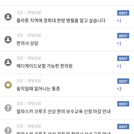
생
활
건강
한방상담
BEST
TIP
플라톤 지역에 경희대 한방 병월을 알고 싶습니다
+1
건강
한방상담
BEST
질
한의사 상담
+1
문
하
건강
한방상담
기
BEST
메디케이드보험 가능한 한의원
+1
공
건강
한방상담
지
BEST
사
움직일때 일어나는 통증
+3
항
건강
한방상담
BEST
알라스카 크루즈 선상 한의 보수교육 신청 마감 안내
A
건강
한방상담
S
BEST