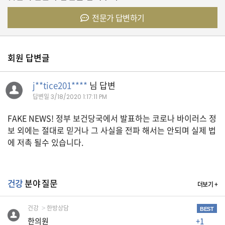
자
동
전문가 답변하기
차
회원 답변글
정
부
j**tice201****
님 답변
혜
택
답변일
3/18/2020 1:17:11 PM
서
비
FAKE NEWS! 정부 보건당국에서 발표하는 코로나 바이러스 정
스
보 외에는 절대로 믿거나 그 사실을 전파 해서는 안되며 실제 법
에 저촉 될수 있습니다.
전
문
가
칼
건강
분야 질문
더보기 +
럼
건강
한방상담
미
BEST
한의원
+1
국