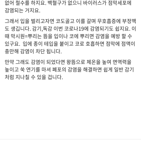
없어 철수를 하지요. 백혈구가 없으니 바이러스가 점막세포에
감염되는 거지요.
그래서 입을 벌리고자면 코도골고 이를 갈며 무호흡증에 부정맥
법
도 생깁니다. 감기,독감 이번 코로나19에 감염되기도 쉽지요. 이
률
때 막시원=뿌리는 뜸을 입이나 코에 뿌리면 감염을 예방 할 수
있구요. 입에 종이 테입을 붙이고 코로 호흡하면 점막에 점액이
충만해 감염이 차단 됩니다.
주
만약 그래도 감염이 되었다면 왕뜸으로 체온을 높여 면역력을
택/
부
높이고 쑥 연기를 마셔 폐포의 감염을 해결하면 쉽게 일반 감기
동
처럼 지나칠 수 있을 겁니다.
산
머
니/
재
테
크