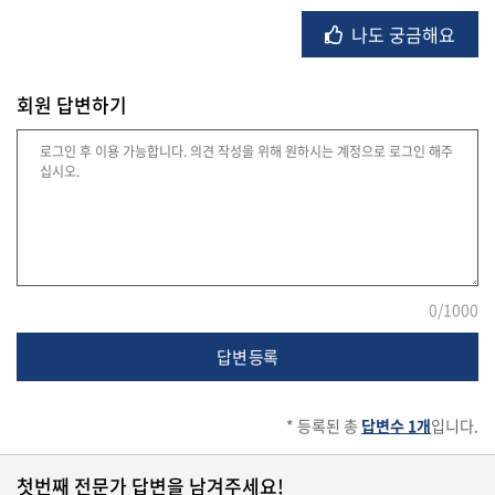
나도 궁금해요
유
학/
교
회원 답변하기
육
건
강
0
/1000
여
행/
취
답변 등록
미/
일
상
* 등록된 총
답변수 1개
입니다.
첫번째 전문가 답변을 남겨주세요!