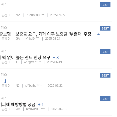
리스
BEST
공감
0
NV
J**oun880****
2025-09-05
리스
BEST
증보험 + 보증금 요구, 퇴거 이후 보증금 '부존재' 주장
+ 4
공감
0
GA
k**hyj9****
2025-08-24
리스
BEST
 턱 없이 높은 렌트 인상 요구
+ 3
공감
0
IL
w**tgatep****
2025-06-19
리스
BEST
+ 1
공감
0
NJ
s**berbel****
2025-03-21
리스
BEST
기피해 예방방법 궁금
+ 1
공감
0
WA
b**ukdoll31****
2025-02-13