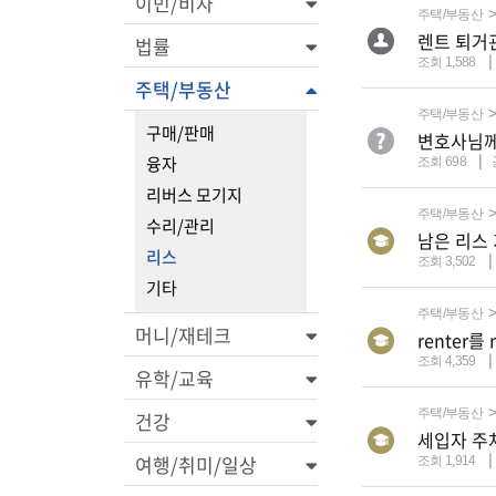
이민/비자
주택/부동산
렌트 퇴거
법률
조회 1,588
주택/부동산
주택/부동산
구매/판매
변호사님께
융자
조회 698
리버스 모기지
주택/부동산
수리/관리
남은 리스 
리스
조회 3,502
기타
주택/부동산
머니/재테크
renter
조회 4,359
유학/교육
주택/부동산
건강
세입자 주
여행/취미/일상
조회 1,914