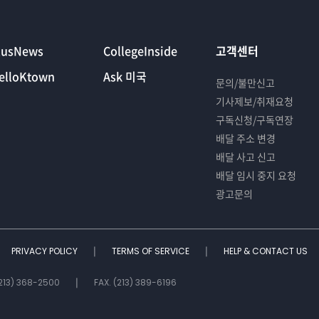
lusNews
CollegeInside
고객센터
elloKtown
Ask 미국
문의/불만신고
기사제보/취재요청
구독신청/구독연장
배달 주소 변경
배달 사고 신고
배달 임시 중지 요청
광고문의
PRIVACY POLICY
TERMS OF SERVICE
HELP & CONTACT US
(213) 368-2500
FAX. (213) 389-6196