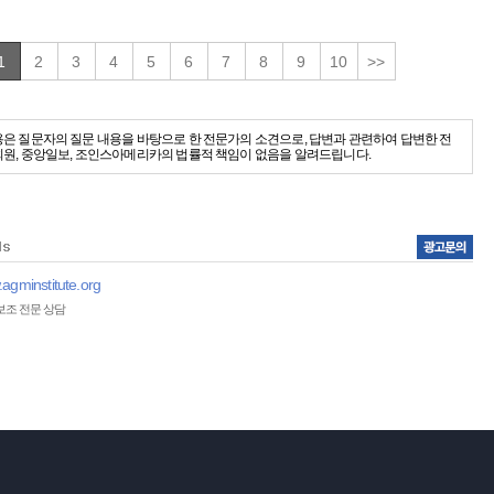
1
2
3
4
5
6
7
8
9
10
>>
용은 질문자의 질문 내용을 바탕으로 한 전문가의 소견으로, 답변과 관련하여 답변한 전
회원, 중앙일보, 조인스아메리카의 법률적 책임이 없음을 알려드립니다.
agminstitute.org
보조 전문 상담