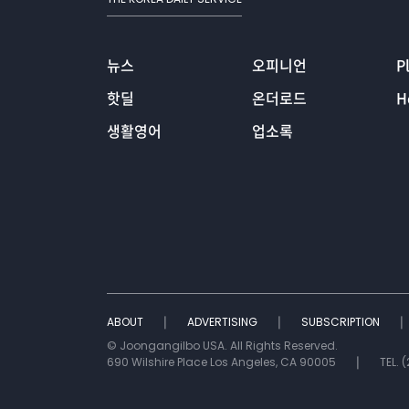
뉴스
오피니언
P
핫딜
온더로드
H
생활영어
업소록
ABOUT
ADVERTISING
SUBSCRIPTION
© Joongangilbo USA. All Rights Reserved.
690 Wilshire Place Los Angeles, CA 90005
TEL. 