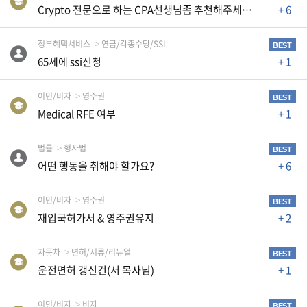
자
Crypto 전문으로 하는 CPA선생님좀 추천해주세요~~
+ 6
동
차
정부혜택서비스
연금/각종수당/SSI
BEST
65세에 ssi신청
+ 1
정
이민/비자
영주권
BEST
부
Medical RFE 여부
+ 1
혜
택
서
법률
형사법
BEST
비
어떤 행동을 취해야 할가요?
+ 6
스
전
이민/비자
영주권
BEST
문
재입국허가서 & 영주권유지
+ 2
가
칼
자동차
면허/서류/리뉴얼
BEST
럼
운전면허 갱신건(서 목사님)
+ 1
미
국
이민/비자
비자
BEST