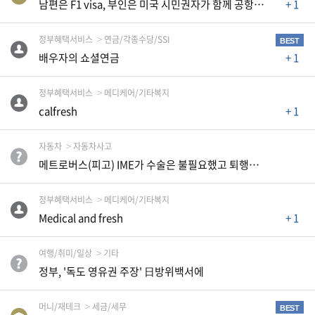
남편은 F1 visa, 부인은 미국 시민권자가 함께 공항에 들어올 때
+ 1
유
정부혜택서비스
연금/각종수당/SSI
학/
BEST
교
배우자의 쇼셜연금
+ 1
육
정부혜택서비스
메디케어/기타복지
calfresh
+ 1
건
강
자동차
자동차사고
메트로버스(피고) IME가 수술은 불필요했고 퇴행성 변화 때문이라고 주장합니다.
정부혜택서비스
메디케어/기타복지
여
행/
Medical and fresh
+ 1
취
미/
일
여행/취미/일상
기타
상
정부, '독도 영유권 주장' 日방위백서에
머니/재테크
세금/세무
BEST