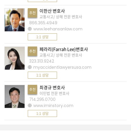
K
미
이한산 변호사
추천
교통사고/ 상해 전문 변호사
국
866.365.4949
이
www.leehansanlaw.com
용
1:1 상담
수
페라리(Farrah Lee)변호사
칙
추천
교통사고/ 상해 전문 변호사
안
323.313.9242
내
myaccidentlawyersusa.com
확
1:1 상담
인
최경규 변호사
추천
바
이민법 전문 변호사
714.295.0700
랍
www.iminstory.com
니
1:1 상담
다
.