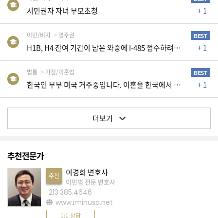
생
시민권자 자녀 부모초청
+ 1
활
TIP
이민/비자
영주권
BEST
H1B, H4 잔여 기간이 남은 와중에 I-485 접수하려는데 AP카드와 EAD신청이 필요할까요
+ 1
질
법률
가정/이혼법
문
BEST
한국인 부부 미국 거주중입니다. 이혼을 한국에서 해야하나요 미국에서 해야하나요?
+ 1
하
기
더보기
공
지
사
항
추천전문가
이경희 변호사
추천
이민법 전문 변호사
213.385.4646
A
www.iminusa.net
S
1:1 상담