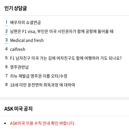
인기 상담글
A
S
배우자의 쇼셜연금
K
남편은 F1 visa, 부인은 미국 시민권자가 함께 공항에 들어올 때
미
Medical and fresh
국
calfresh
에
F1 남자친구 미국 가는 김에 여자친구도 함께 여행하러 가도 되나요?
서
새
영주권반납
로
리뉴 재발급 영주권 이름 오타/수정
운
18세 미만 운전면허 취득과정 에 대하여
전
문
가
ASK 미국 공지
를
찾
ASK미국 이용 수칙 안내 확인 바랍니다.