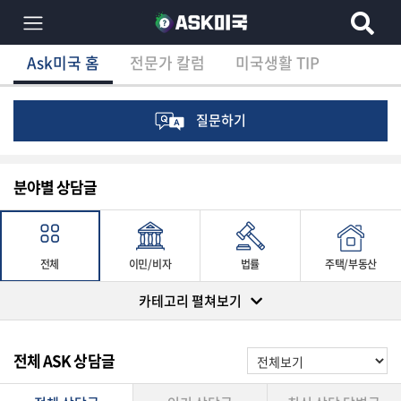
Ask미국 홈
전문가 칼럼
미국생활 TIP
×
Ask미국 홈
전문가 칼럼
미국생활 TIP
분
야
별
질문하기
상
담
글
분야별 상담글
전
전체
이민/비자
법률
주택/부동산
체
카테고리 펼쳐보기
머니/재테크
유학/교육
건강
여행/취미/일상
이
전체 ASK 상담글
민/
비
자