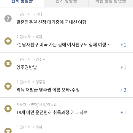
전체 상담글
인기 상담글
최신 상담 답변글
자동차
정부혜택서비스
이민/비자
기타
결혼영주권 신청 대기중에 국내선 여행
법
률
이민/비자
비자
F1 남자친구 미국 가는 김에 여자친구도 함께 여행하러 가도 되나요?
+ 1
주
택/
이민/비자
영주권
부
영주권반납
+ 1
동
산
이민/비자
영주권
리뉴 재발급 영주권 이름 오타/수정
+ 2
머
니/
자동차
면허/서류/리뉴얼
재
18세 미만 운전면허 취득과정 에 대하여
+ 1
테
크
이민/비자
비자