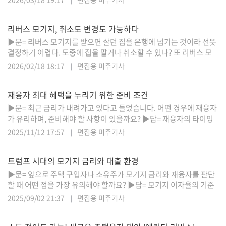
택 가격에 제한이 있다는 이야기를 들었다. 아예 불가능하다는 의미
인지 궁금하다. ▶답= 리버스 모기지는 두 가지로 나뉜다. 연방정부
유
리버스 모기지, 취소도 변경도 가능하다
HUD가 보
학/
교
▶문= 리버스 모기지를 받으면 살던 집을 은행에 넘기는 것이라 선뜻
육
결정하기 어렵다. 도중에 집을 팔거나 취소할 수 있나? 또 리버스 모
기지의 현금을 받는 방식도 처음에 결정되면 그걸로 끝인가? 변경이
2026/02/18 18:17
편집용 미주기사
불가한가? ▶답= 리버스 모기지에 대해 많은 분들이 오해하는 것 중
하나가 리버스 모기지를 받으면 살던 집이 은행 소유가 된다고 잘못
건
재융자 최대 혜택을 누리기 위한 준비 조건
생각하는 점이다. 그래서 도중에 취소를 못 하는 것으로 아는 경우도
강
있다. 하지만 이는 전혀 사실과
▶문= 최근 금리가 내려가고 있다고 들었습니다. 어떤 경우에 재융자
가 유리하며, 준비해야 할 사항이 있을까요? ▶답= 재융자의 타이밍
이 찾아오고 있습니다. 지난 2022년 9월 이래 가장 낮은 이자율에 접
2025/11/12 17:57
편집용 미주기사
근하고 있기 때문입니다. 컨포밍 기준으로 현재 6%를 넘는 이자율을
여
갖고 있다면 1차 대상입니다. 일반적으로 1~1.5% 이상 이자율의 차
행/
트럼프 시대의 모기지 금리와 대출 환경
이를 재융자의 판단 기준으로 합니다. 그러나 재융자의 기본 비용을
취
감안하면 융자 금액
미/
▶문= 앞으로 주택 구입자나 소유주가 모기지 금리와 재융자를 판단
일
할 때 어떤 점을 가장 유의해야 할까요? ▶답= 모기지 이자율의 기준
상
점이라 할 수 있는 10년 채권 이자가 최근 몇 달째 초단기의 기준금리
2025/09/02 21:37
편집용 미주기사
보다도 낮은 역전 현상이 발생했다. 이자 차이, 즉 스프레드(10yff)가
마이너스를 기록하고 있는데 이는 경기 침체와 정책금리 인하를 시사