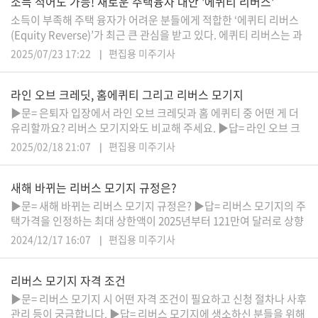
소득 적어도 가능! 새로운 주택융자 대안 '에퀴티 리버스'
하는 지표 중 하나로 간주되고 있다. 반면, 지난주 2년 만기와 30년 만
자
기의
소득이 부족해 주택 융자가 어려운 분들에게 적합한 ‘에퀴티 리버스
동
(Equity Reverse)’가 최근 큰 관심을 받고 있다. 에퀴티 리버스는 과
차
거 ‘점보 리버스 모기지’라고 불렸으며, HECM 리버스 모기지(일반적
2025/07/23 17:22
편집용 미주기사
인 리버스 모기지)의 대체 상품에 해당한다. 대상 연령이나 주택 가격
등의 제한 사항이 크게 완화된 것이 특징이다. 최근 높은 이자율로 인
라인 오브 크레딧, 홈에퀴티 그리고 리버스 모기지
해 고소득자가 아니면 주택 융자를 받기 어려운 현실에서, 소득이 적
정
부
어도 신청이 가능한
▶문= 은퇴자 입장에서 라인 오브 크레딧과 홈 에퀴티 중 어떤 게 더
혜
유리할까요? 리버스 모기지와도 비교해 주세요. ▶답= 라인 오브 크
택
레딧이 가장 많이 활용되고 있는데 대개는 5년~10년 동안 필요할 때
서
2025/02/18 21:07
편집용 미주기사
현금을 수시로 인출하고 또 갚을 수도 있지만 만기가 되면 일반 모기
비
스
지로 리셋됩니다. 이 오픈된 기간 중에는 이자만을 냅니다. 이자는 프
새해 바뀌는 리버스 모기지 규정은?
라임 이자에 가산되는 변동 이자가 적용됩니다. 반면, 홈 에퀴티는 보
통 모기
▶문= 새해 바뀌는 리버스 모기지 규정은? ▶답= 리버스 모기지의 주
전
택가격을 인정하는 최대 상한액이 2025년부터 121만여 달러로 상향
문
조정됐습니다. 2024년도 115만여 달러에서 5%정도 오른 셈입니다.
가
2024/12/17 16:07
편집용 미주기사
제 기억으로는 6~7년째 내리 인상되고 있는데 이는 극히 드문 경우입
칼
니다. 그만큼 주택가격 상승세가 뚜렷하고 오랫동안 지속됐다는 뜻으
럼
리버스 모기지 자격 조건
로 풀이됩니다. 이에 따라서 리버스 모기지의 대상자가 조금 더 늘어
날 수
미
▶문= 리버스 모기지 시 어떤 자격 조건이 필요하고 신청 절차나 사후
국
관리 등이 궁금합니다. ▶답= 리버스 모기지에 생소하신 분들을 위해