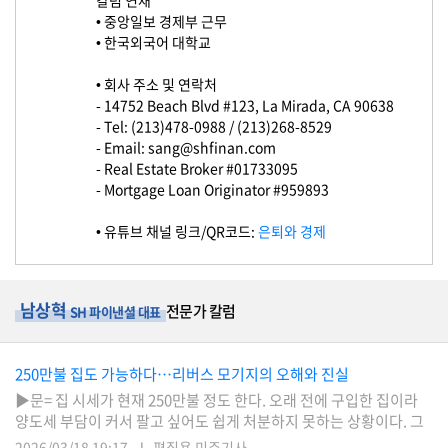
칼럼 연재
• 중앙일보 경제부 근무
• 한국외국어 대학교
법
• 회사 주소 및 연락처
률
- 14752 Beach Blvd #123, La Mirada, CA 90638
- Tel: (213)478-0988 / (213)268-8529
- Email: sang@shfinan.com
- Real Estate Broker #01733095
주
- Mortgage Loan Originator #959893
택/
부
동
• 유튜브 채널 링크/QR코드:
은퇴와 경제
산
남상혁
전문가 칼럼
SH 파이낸셜 대표
머
니/
재
250만불 집도 가능하다…리버스 모기지의 오해와 진실
테
▶문= 집 시세가 현재 250만불 정도 한다. 오래 전에 구입한 집이라
크
양도세 부담이 커서 팔고 싶어도 쉽게 처분하지 못하는 상황이다. 그
래서 여러 옵션을 비교한 끝에 리버스 모기지를 고려하고 있는데, 주
2026/03/18 19:17
편집용 미주기사