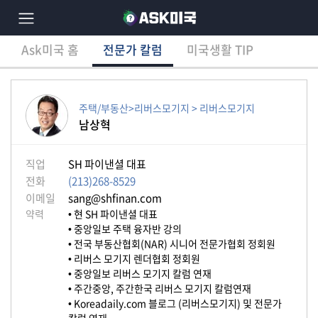
Ask미국 홈
전문가 칼럼
미국생활 TIP
×
Ask미국 홈
전문가 칼럼
미국생활 TIP
분
야
별
상
주택/부동산>리버스모기지 > 리버스모기지
담
남상혁
글
직업
SH 파이낸셜 대표
전화
(213)268-8529
이메일
sang@shfinan.com
전
체
약력
• 현 SH 파이낸셜 대표
• 중앙일보 주택 융자반 강의
• 전국 부동산협회(NAR) 시니어 전문가협회 정회원
• 리버스 모기지 렌더협회 정회원
이
• 중앙일보 리버스 모기지 칼럼 연재
민/
• 주간중앙, 주간한국 리버스 모기지 칼럼연재
비
• Koreadaily.com 블로그 (리버스모기지) 및 전문가
자