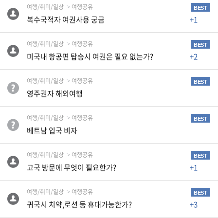
K
여행/취미/일상
여행공유
BEST
미
복수국적자 여권사용 궁금
+1
국
이
여행/취미/일상
여행공유
BEST
미국내 항공편 탑승시 여권은 필요 없는가?
+2
용
수
여행/취미/일상
여행공유
BEST
칙
영주권자 해외여행
안
내
여행/취미/일상
여행공유
BEST
확
베트남 입국 비자
인
바
여행/취미/일상
여행공유
BEST
랍
고국 방문에 무엇이 필요한가?
+1
니
여행/취미/일상
여행공유
다
BEST
귀국시 치약,로션 등 휴대가능한가?
+3
.