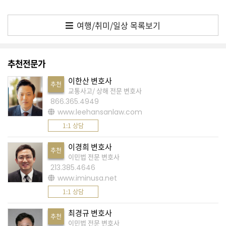
A
여행/취미/일상 목록보기
S
K
미
추천전문가
국
이한산 변호사
추천
에
교통사고/ 상해 전문 변호사
서
866.365.4949
www.leehansanlaw.com
새
1:1 상담
로
운
이경희 변호사
추천
이민법 전문 변호사
전
213.385.4646
문
www.iminusa.net
가
1:1 상담
를
최경규 변호사
찾
추천
이민법 전문 변호사