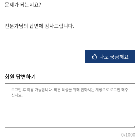
문제가 되는지요?
법
전문가님의 답변에 감사드립니다.
률
주
나도 궁금해요
택/
부
동
회원 답변하기
산
머
니/
재
테
크
0
/1000