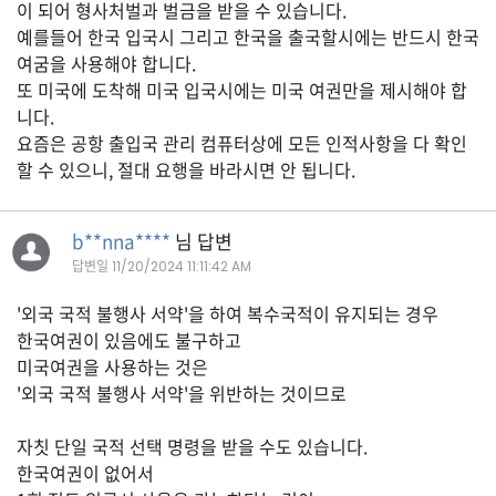
이 되어 형사처벌과 벌금을 받을 수 있습니다.
자
동
예를들어 한국 입국시 그리고 한국을 출국할시에는 반드시 한국
차
여굼을 사용해야 합니다.
또 미국에 도착해 미국 입국시에는 미국 여권만을 제시해야 합
니다.
요즘은 공항 출입국 관리 컴퓨터상에 모든 인적사항을 다 확인
정
할 수 있으니, 절대 요행을 바라시면 안 됩니다.
부
혜
택
서
b**nna****
님 답변
비
스
답변일
11/20/2024 11:11:42 AM
'외국 국적 불행사 서약'을 하여 복수국적이 유지되는 경우
전
한국여권이 있음에도 불구하고
문
미국여권을 사용하는 것은
가
'외국 국적 불행사 서약'을 위반하는 것이므로
칼
럼
자칫 단일 국적 선택 명령을 받을 수도 있습니다.
미
한국여권이 없어서
국