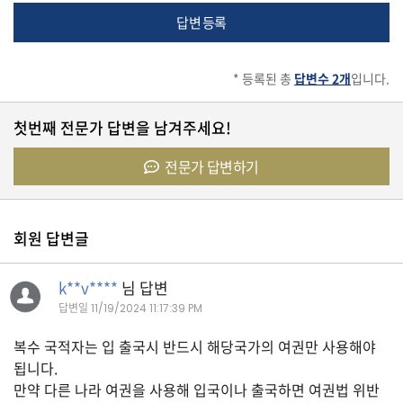
답변 등록
유
학/
교
* 등록된 총
답변수 2개
입니다.
육
첫번째 전문가 답변을 남겨주세요!
건
전문가 답변하기
강
회원 답변글
여
행/
k**v****
님 답변
취
미/
답변일
11/19/2024 11:17:39 PM
일
상
복수 국적자는 입 출국시 반드시 해당국가의 여권만 사용해야
됩니다.
만약 다른 나라 여권을 사용해 입국이나 출국하면 여권법 위반