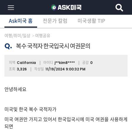
Ask미국 홈
전문가 칼럼
미국생활 TIP
×
Ask미국 홈
전문가 칼럼
미국생활 TIP
분
야
여행/취미/일상
여행공유
별
상
Q.
복수 국적자 한국입국시 여권문의
담
글
지역
아이디
공감
California
j**kim8****
0
조회
작성일
3,326
11/19/2024 9:00:32 PM
전
체
안녕하세요
미국및 한국 복수 국적자가
이
민/
미국 여권만 가지고 있어서 한국입국시에 미국 여권을 사용하게
비
되면
자