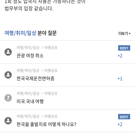
1회 정도 입국시 사용은 가능하다는 것이
생
법무부의 입장 같습니다.
활
TIP
여행/취미/일상
분야 질문
더보기 +
질
문
여행/취미/일상
여행공유
BEST
하
관광 여정 취소
+2
기
여행/취미/일상
여행공유
공
한국국제운전면허증
+1
지
사
여행/취미/일상
여행공유
항
미국 국내 여행
여행/취미/일상
여행공유
BEST
A
한국을 출발지로 어떻게 하나요?
+2
S