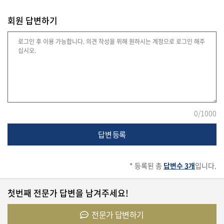
회원 답변하기
법
률
주
택/
부
0
/1000
동
산
답변 등록
* 등록된 총
답변수 3개
입니다.
머
니/
재
첫번째 전문가 답변을 남겨주세요!
테
크
전문가 답변하기