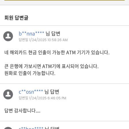
유
회원 답변글
학/
교
육
b**nna****
님 답변
답변일
1/24/2025 10:58:26 AM
네 해외카드 현금 인출이 가능한 ATM 기기가 있습니다.
건
강
큰 은행에 가보시면 ATM기에 표시되어 있습니다.
원화로 인출이 가능합니다.
여
행/
c**osn****
님 답변
취
미/
답변일
1/24/2025 6:46:05 PM
일
상
답변 감사합니다....
s**hoo****
님 답변