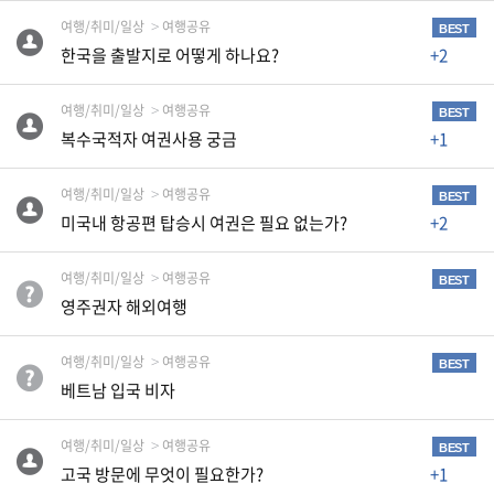
생
여행/취미/일상
여행공유
BEST
활
한국을 출발지로 어떻게 하나요?
+2
TIP
여행/취미/일상
여행공유
BEST
복수국적자 여권사용 궁금
+1
질
문
하
여행/취미/일상
여행공유
BEST
기
미국내 항공편 탑승시 여권은 필요 없는가?
+2
여행/취미/일상
여행공유
공
BEST
지
영주권자 해외여행
사
항
여행/취미/일상
여행공유
BEST
베트남 입국 비자
A
여행/취미/일상
여행공유
BEST
S
고국 방문에 무엇이 필요한가?
+1