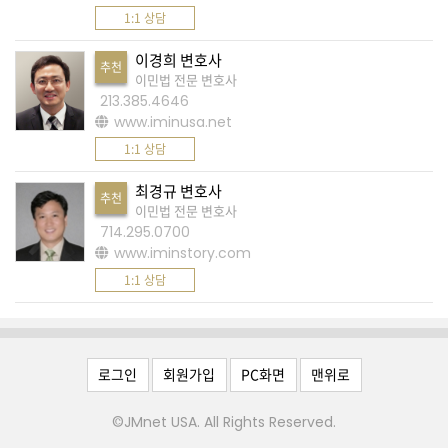
1:1 상담
A
이경희 변호사
S
추천
이민법 전문 변호사
K
213.385.4646
미
www.iminusa.net
국
1:1 상담
에
최경규 변호사
추천
서
이민법 전문 변호사
새
714.295.0700
www.iminstory.com
로
1:1 상담
운
전
문
가
로그인
회원가입
PC화면
맨위로
를
©JMnet USA. All Rights Reserved.
찾