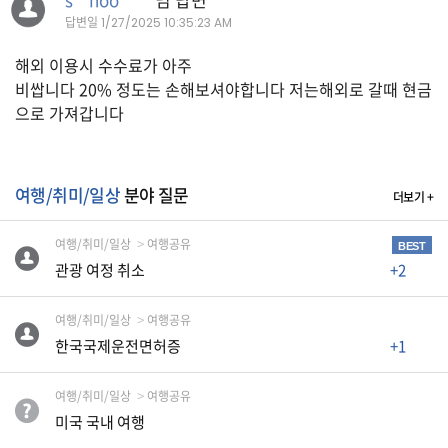
자
답변일
1/27/2025 10:35:23 AM
동
차
해외 이용시 수수료가 아주
비쌉니다 20% 정도는 손해보셔야합니다 저는해외로 갈때 현금
으로 가져갑니다
정
부
혜
택
여행/취미/일상
분야 질문
더보기 +
서
비
스
여행/취미/일상
여행공유
BEST
관광 여정 취소
+2
전
문
여행/취미/일상
여행공유
가
한국국제운전면허증
+1
칼
럼
여행/취미/일상
여행공유
미
미국 국내 여행
국