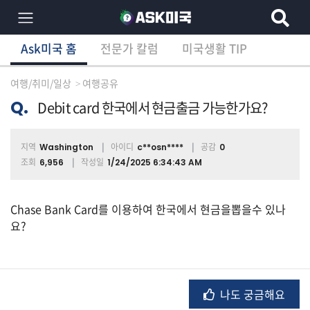
Ask미국 홈
전문가 칼럼
미국생활 TIP
×
Ask미국 홈
전문가 칼럼
미국생활 TIP
분
야
여행/취미/일상
여행공유
별
상
Q.
Debit card 한국에서 현금출금 가능한가요?
담
글
지역
아이디
공감
Washington
c**osn****
0
조회
작성일
6,956
1/24/2025 6:34:43 AM
전
체
Chase Bank Card를 이용하여 한국에서 현금을뽑을수 있나
요?
이
민/
비
나도 궁금해요
자