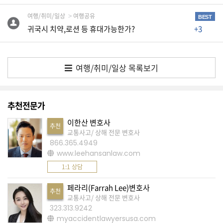
K
미
여행/취미/일상
여행공유
BEST
귀국시 치약,로션 등 휴대가능한가?
+3
국
이
용
여행/취미/일상 목록보기
수
칙
안
추천전문가
내
이한산 변호사
추천
확
교통사고/ 상해 전문 변호사
인
866.365.4949
www.leehansanlaw.com
바
1:1 상담
랍
니
페라리(Farrah Lee)변호사
추천
다
교통사고/ 상해 전문 변호사
323.313.9242
.
myaccidentlawyersusa.com