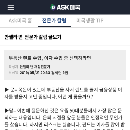
Ask미국 홈
전문가 칼럼
미국생활 TIP
×
Ask미국 홈
전문가 칼럼
미국생활 TIP
분
야
안젤라 변 전문가 칼럼 글보기
별
상
담
글
부동산 렌트 수입, 이자 수입 중 선택하라면
작성자
안젤라 변 재정전문가
작성일
2019/05/21 20:33 경제면 9면
전
체
▶ 문= 목돈이 있는데 부동산을 사서 렌트를 줄지 금융상품 이
자를 받을지 고민 중입니다. 어떤 게 좋을까요?
▶답= 이번에 질문하신 것은 요즘 50대분들께서 가장 많은 문
이
민/
의하는 내용입니다. 은퇴 시점을 앞둔 분들은 안정적인 무언가
비
를 찾습니다. 하지만 리스크는 싫습니다. 펀드는 이자를 많이 받
자