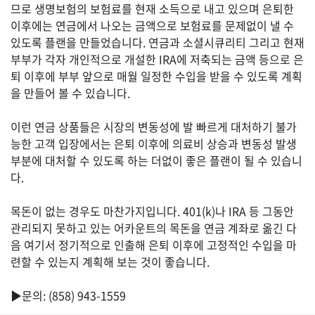
므로 생명보험의 보험료를 현재 소득으로 내고 있으며 은퇴한
이후에는 연금에서 나오는 금액으로 보험료를 문제없이 낼 수
유
있도록 플랜을 만들었습니다. 연금과 소셜시큐리티 그리고 현재
학/
교
부부가 각자 개인적으로 개설한 IRA에 저축되는 금액 등으로 은
육
퇴 이후에 부부 앞으로 매월 일정한 수입을 받을 수 있도록 계획
을 만들어 볼 수 있습니다.
이런 연금 상품들은 시장의 변동성에 발 빠르게 대처하기 불가
건
강
능한 고객 입장에서는 은퇴 이후에 의료비 상승과 변동성 발생
부분에 대처할 수 있도록 하는 더없이 좋은 플랜이 될 수 있습니
다.
여
목돈이 없는 경우도 마찬가지입니다. 401(k)나 IRA 등 그동안
행/
취
관리되지 못하고 있는 어카운트의 목돈을 연금 계좌로 옮긴 다
미/
음 여기서 정기적으로 인출해 은퇴 이후에 고정적인 수입을 마
일
련할 수 있는지 계획해 보는 것이 좋습니다.
상
▶문의: (858) 943-1559