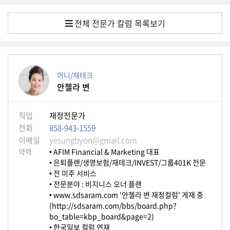
자
동
전체 전문가 칼럼 목록보기
차
정
머니/재테크
부
안젤라 변
혜
택
서
비
직업
재정전문가
스
전화
858-943-1559
이메일
yesungbyon@gmail.com
전
약력
• AFIM Financial & Marketing 대표
문
• 은퇴플랜/생명보험/재테크/INVEST/그룹401K 전문
가
• 전 미주 서비스
칼
• 전문분야 : 비지니스 오너 플랜
럼
• www.sdsaram.com '안젤라 변 재정컬럼' 게재 중
(http://sdsaram.com/bbs/board.php?
미
bo_table=kbp_board&page=2)
국
• 한국일보 컬럼 연재