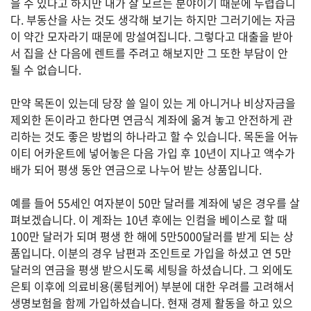
을 수 있다고 하지만 내가 잘 모르는 분야이기 때문에 두렵습니
다. 부동산을 사는 것도 생각해 보기는 하지만 그러기에는 자금
이 약간 모자라기 때문에 망설여집니다. 그렇다고 대출을 받아
서 집을 산 다음에 렌트를 주려고 해보지만 그 또한 부담이 안
법
률
될 수 없습니다.
만약 목돈이 있는데 당장 쓸 일이 있는 게 아니거나 비상자금을
제외한 돈이라고 한다면 연금식 계좌에 옮겨 놓고 안전하게 관
주
리하는 것도 좋은 방법의 하나라고 할 수 있습니다. 목돈을 어뉴
택/
부
이티 어카운트에 넣어놓은 다음 가입 후 10년이 지나고 액수가
동
배가 되어 평생 동안 연금으로 나누어 받는 상품입니다.
산
예를 들어 55세인 여자분이 50만 달러를 계좌에 넣은 경우를 살
펴보겠습니다. 이 계좌는 10년 후에는 인컴을 베이스로 할 때
머
100만 달러가 되며 평생 한 해에 5만5000달러를 받게 되는 상
니/
품입니다. 이분의 경우 남편과 조인트로 가입을 하셨고 연 5만
재
달러의 연금을 평생 받으시도록 세팅을 하셨습니다. 그 외에도
테
크
은퇴 이후에 의료비용(롱텀케어) 부분에 대한 우려를 고려해서
생명보험을 함께 가입하셨습니다. 현재 경제 활동을 하고 있으