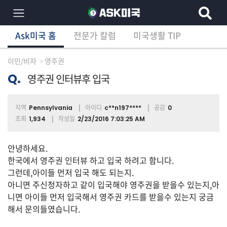
Ask미국 홈
전문가 칼럼
미국생활 TIP
×
Ask미국 홈
전문가 칼럼
미국생활 TIP
분
야
이민/비자
영주권
별
상
Q.
영주권 인터뷰후 입국
담
글
지역
아이디
공감
Pennsylvania
c**n197****
0
조회
작성일
1,934
2/23/2016 7:03:25 AM
전
안녕하세요.
체
한국에서 영주권 인터뷰 하고 입국 하려고 함니다.
그런데,아이들 먼저 입국 해도 되는지.
아니면 주신청자하고 같이 입국해야 영주권을 받을수 있는지,아
이
니면 아이들 먼저 입국해서 영주권 카드를 받을수 있는지 궁금
민/
해서 문의들였습니다.
비
자