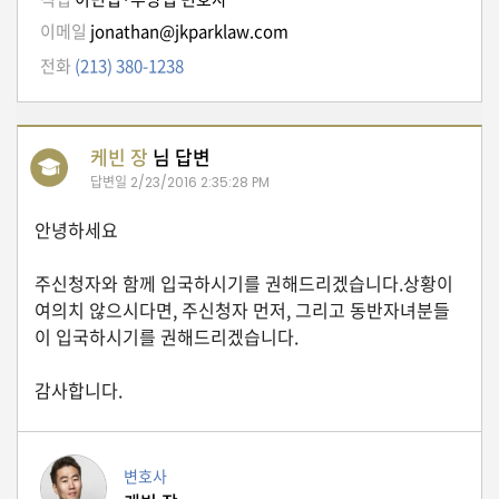
자
이메일
jonathan@jkparklaw.com
동
차
전화
(213) 380-1238
정
케빈 장
님 답변
부
답변일
2/23/2016 2:35:28 PM
혜
택
안녕하세요
서
비
스
주신청자와 함께 입국하시기를 권해드리겠습니다.상황이
여의치 않으시다면, 주신청자 먼저, 그리고 동반자녀분들
전
이 입국하시기를 권해드리겠습니다.
문
가
감사합니다.
칼
럼
미
변호사
국