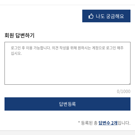
나도 궁금해요
법
률
회원 답변하기
주
택/
부
동
산
0
/1000
머
답변 등록
니/
재
테
크
* 등록된 총
답변수 2개
입니다.