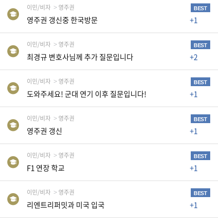
K
이민/비자
영주권
BEST
미
영주권 갱신중 한국방문
+1
국
이
이민/비자
영주권
BEST
최경규 변호사님께 추가 질문입니다
+2
용
수
이민/비자
영주권
칙
BEST
도와주세요! 군대 연기 이후 질문입니다!
+1
안
내
이민/비자
영주권
BEST
확
영주권 갱신
+1
인
바
이민/비자
영주권
BEST
랍
F1 연장 학교
+1
니
이민/비자
영주권
다
BEST
리엔트리퍼밋과 미국 입국
+1
.