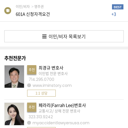
이민/비자
영주권
BEST
A
601A 신청자격요건
+3
S
K
미
이민/비자 목록보기
국
에
추천전문가
서
새
최경규 변호사
추천
로
이민법 전문 변호사
714.295.0700
운
www.iminstory.com
전
1:1 상담
문
페라리(Farrah Lee)변호사
가
추천
교통사고/ 상해 전문 변호사
를
323.313.9242
찾
myaccidentlawyersusa.com