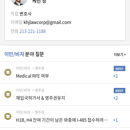
케빈 장
생
활
직업
변호사
TIP
이메일
khjlawcorp@gmail.com
전화
213-221-1188
질
문
하
이민/비자
분야 질문
더보기 +
기
이민/비자
영주권
BEST
공
Medical RFE 여부
+1
지
사
이민/비자
영주권
항
BEST
재입국허가서 & 영주권유지
+2
이민/비자
영주권
A
H1B, H4 잔여 기간이 남은 와중에 I-485 접수하려는데 AP카드와 EAD신청이 필요할까요
+1
S