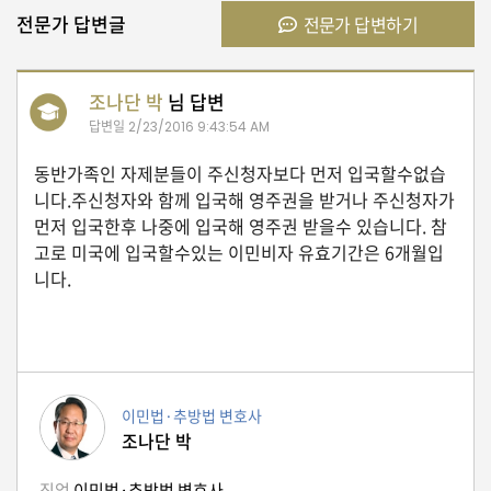
전문가 답변글
전문가 답변하기
유
학/
교
조나단 박
님 답변
육
답변일
2/23/2016 9:43:54 AM
동반가족인 자제분들이 주신청자보다 먼저 입국할수없습
니다.주신청자와 함께 입국해 영주권을 받거나 주신청자가
건
강
먼저 입국한후 나중에 입국해 영주권 받을수 있습니다. 참
고로 미국에 입국할수있는 이민비자 유효기간은 6개월입
니다.
여
행/
취
미/
일
상
이민법·추방법 변호사
조나단 박
직업
이민법·추방법 변호사