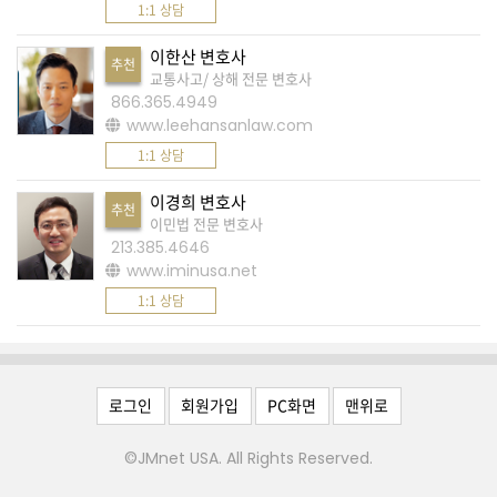
습
1:1 상담
니
이한산 변호사
추천
다
교통사고/ 상해 전문 변호사
.
866.365.4949
www.leehansanlaw.com
1:1 상담
A
S
이경희 변호사
추천
K
이민법 전문 변호사
213.385.4646
미
www.iminusa.net
국
1:1 상담
비
속
어
로그인
회원가입
PC화면
맨위로
,
상
©JMnet USA. All Rights Reserved.
호