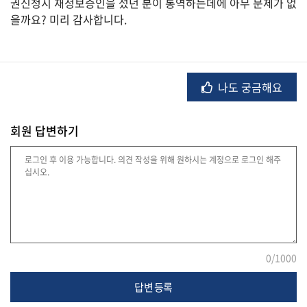
권신청시 재정보증인을 섰던 분이 통역하는데에 아무 문제가 없
을까요? 미리 감사합니다.
법
률
나도 궁금해요
주
회원 답변하기
택/
부
동
산
머
니/
재
0
/1000
테
크
답변 등록