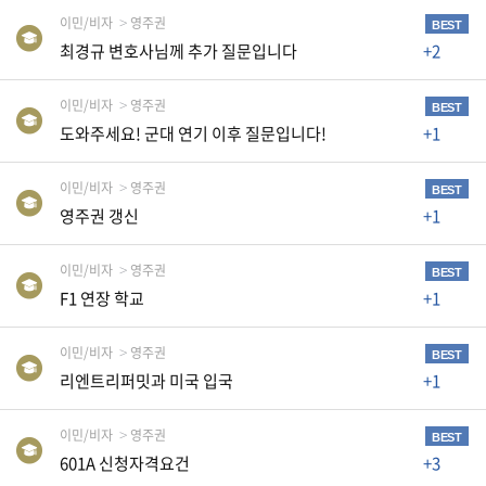
생
이민/비자
영주권
BEST
활
최경규 변호사님께 추가 질문입니다
+2
TIP
이민/비자
영주권
BEST
도와주세요! 군대 연기 이후 질문입니다!
+1
질
문
이민/비자
영주권
하
BEST
기
영주권 갱신
+1
이민/비자
영주권
공
BEST
F1 연장 학교
+1
지
사
항
이민/비자
영주권
BEST
리엔트리퍼밋과 미국 입국
+1
A
이민/비자
영주권
BEST
S
601A 신청자격요건
+3