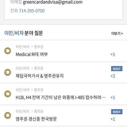
이메일
greencardandvisa@gmail.com
자
동
전화
714-295-0700
차
이민/비자
분야 질문
더보기 +
정
부
이민/비자
영주권
혜
택
Medical RFE 여부
+1
서
비
스
이민/비자
영주권
BEST
재입국허가서 & 영주권유지
+2
전
문
이민/비자
영주권
가
H1B, H4 잔여 기간이 남은 와중에 I-485 접수하려는데 AP카드와 EAD신청이 필요할까요
+1
칼
럼
이민/비자
영주권
BEST
영주권 갱신중 한국방문
+1
미
국