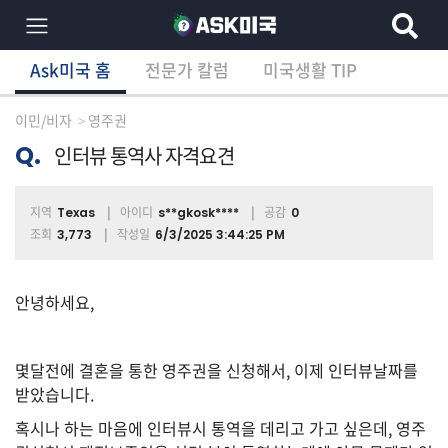
Ask미국 홈
전문가 칼럼
미국생활 TIP
×
Ask미국 홈
전문가 칼럼
미국생활 TIP
분
야
이민/비자
영주권
별
상
Q.
인터뷰 통역사 자격요견
담
글
지역
아이디
공감
Texas
s**gkosk****
0
조회
작성일
3,773
6/3/2025 3:44:25 PM
전
체
안녕하세요,
몇달전에 결혼을 통한 영주권을 신청해서, 이제 인터뷰날짜를
이
받았습니다.
민/
비
혹시나 하는 마음에 인터뷰시 통역을 데리고 가고 싶은데, 영주
자