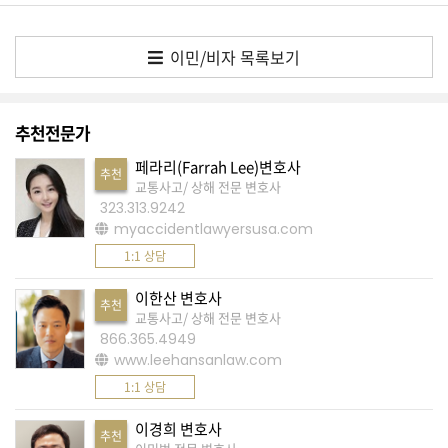
K
미
이민/비자 목록보기
국
이
용
추천전문가
수
페라리(Farrah Lee)변호사
칙
추천
교통사고/ 상해 전문 변호사
안
323.313.9242
내
myaccidentlawyersusa.com
확
1:1 상담
인
이한산 변호사
추천
바
교통사고/ 상해 전문 변호사
866.365.4949
랍
www.leehansanlaw.com
니
1:1 상담
다
.
이경희 변호사
추천