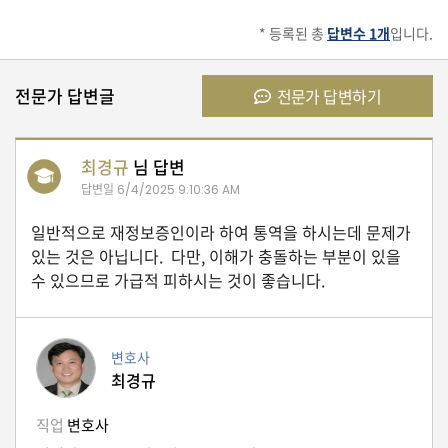
* 등록된 총
답변수 1개
입니다.
유
학/
교
전문가 답변글
전문가 답변하기
육
최경규
님 답변
건
답변일
6/4/2025 9:10:36 AM
강
일반적으로 재정보증인이라 하여 통역을 하시는데 문제가
있는 것은 아닙니다. 다만, 이해가 충돌하는 부분이 있을
수 있으므로 가급적 피하시는 것이 좋습니다.
여
행/
취
미/
일
변호사
상
최경규
직업
변호사