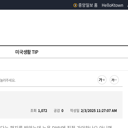
중앙일보 홈
HelloKtown
미국생활 TIP
 눌러주세요.
조회
1,072
공감
0
작성일
2/3/2025 11:27:07 AM
났다는 편지를 받았는데 뉴욕 DMV에 직접 가야하나요 아니면