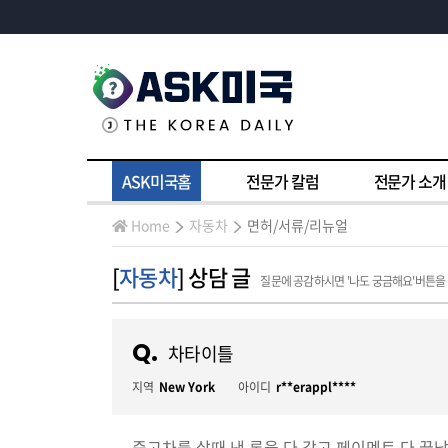
ASK미국홈
전문가 칼럼
전문가 소개
Home
자동차
면허/서류/리뉴얼
[
자동차
] 상담 글
질문에 공감하시면 '나도 궁금해요'버튼을
Q.
차타이틀
지역
New York
아이디
r**erappl****
중고차를 살때 낸 론을 다 갚고 페이멘트 다 끝