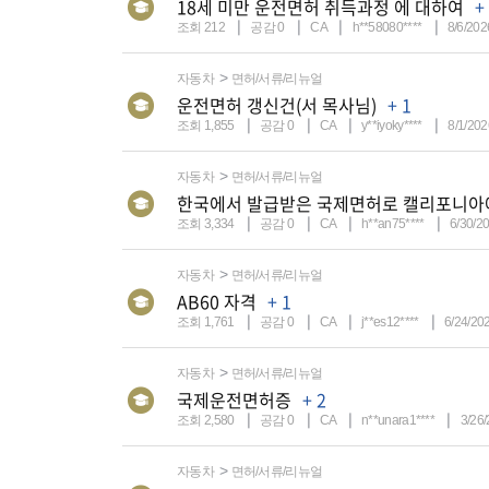
18세 미만 운전면허 취득과정 에 대하여
+
조회 212
공감 0
CA
h**58080****
8/6/202
자동차
면허/서류/리뉴얼
운전면허 갱신건(서 목사님)
+ 1
조회 1,855
공감 0
CA
y**iyoky****
8/1/202
자동차
면허/서류/리뉴얼
한국에서 발급받은 국제면허로 캘리포니아
조회 3,334
공감 0
CA
h**an75****
6/30/2
자동차
면허/서류/리뉴얼
AB60 자격
+ 1
조회 1,761
공감 0
CA
j**es12****
6/24/20
자동차
면허/서류/리뉴얼
국제운전면허증
+ 2
조회 2,580
공감 0
CA
n**unara1****
3/26
자동차
면허/서류/리뉴얼