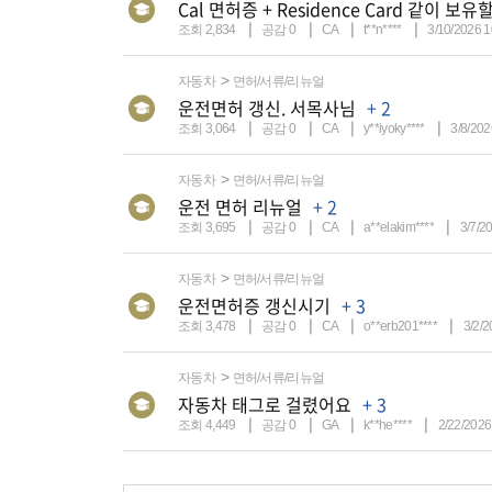
Cal 면허증 + Residence Card 같이 보
조회 2,834
공감 0
CA
t**n****
3/10/2026 
자동차
면허/서류/리뉴얼
운전면허 갱신. 서목사님
+ 2
조회 3,064
공감 0
CA
y**iyoky****
3/8/202
자동차
면허/서류/리뉴얼
운전 면허 리뉴얼
+ 2
조회 3,695
공감 0
CA
a**elakim****
3/7/2
자동차
면허/서류/리뉴얼
운전면허증 갱신시기
+ 3
조회 3,478
공감 0
CA
o**erb201****
3/2/2
자동차
면허/서류/리뉴얼
자동차 태그로 걸렸어요
+ 3
조회 4,449
공감 0
GA
k**he****
2/22/2026