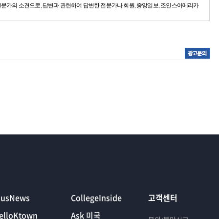
전문가의 소견으로, 답변과 관련하여 답변한 전문가나 회원, 중앙일보, 조인스아메리카
lusNews
CollegeInside
고객센터
elloKtown
Ask 미국