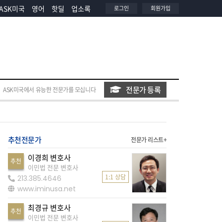
ASK미국
영어
핫딜
업소록
로그인
회원가입
전문가 등록
ASK미국에서 유능한 전문가를 모십니다
추천전문가
전문가 리스트+
이경희 변호사
추천
이민법 전문 변호사
1:1 상담
213.385.4646
www.iminusa.net
최경규 변호사
추천
이민법 전문 변호사