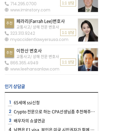
1:1 상담
714.295.0700
www.iminstory.com
페라리(Farrah Lee)변호사
추천
교통사고/ 상해 전문 변호사
1:1 상담
323.313.9242
myaccidentlawyersusa.com
이한산 변호사
추천
교통사고/ 상해 전문 변호사
1:1 상담
866.365.4949
www.leehansanlaw.com
인기 상담글
65세에 ssi신청
Crypto 전문으로 하는 CPA선생님좀 추천해주세요~~
배우자의 쇼셜연금
남편은 F1 visa, 부인은 미국 시민권자가 함께 공항에 들어올 때