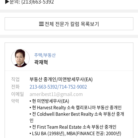
▶문의: (213)663-5392
생
활
TIP
전체 전문가 칼럼 목록보기
질
문
하
주택/부동산
기
곽재혁
공
직업
부동산 중개인/미연방세무사(EA)
지
전화
213-663-5392/714-752-9002
사
이메일
ameribest11@gmail.com
항
약력
• 현 미연방세무사(EA)
• 현 Harvest Realty 소속 캘리포니아 부동산 중개인
• 전 Coldwell Banker Best Realty 소속 부동산 중개
인
A
• 전 First Team Real Estate 소속 부동산 중개인
S
• LSU BA (1998년), MBA(FINANCE 전공: 2000년)