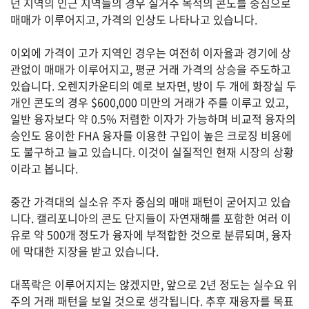
던 지역의 인근 지역들의 경우 실거주 목적의 콘도를 중심으로
매매가 이루어지고, 가격의 인상도 나타나고 있습니다.
이외에 가격이 고가 지역인 경우는 여전히 이자율과 경기에 상
법
률
관없이 매매가 이루어지고, 평균 거래 가격의 상승을 주도하고
있습니다. 오렌지카운티의 예로 보자면, 방이 두 개에 화장실 두
개인 콘도의 경우 $600,000 미만의 거래가 주를 이루고 있고,
일반 융자보다 약 0.5% 저렴한 이자가 가능하며 비교적 융자의
주
승인도 용이한 FHA 융자를 이용한 구입이 높은 크로징 비용에
택/
부
도 불구하고 늘고 있습니다. 이것이 실질적인 현재 시장의 상황
동
이라고 봅니다.
산
중간 가격대의 실소유 주자 중심의 매매 패턴이 굳어지고 있습
니다. 캘리포니아의 콘도 단지들이 자연재해를 포함한 여러 이
머
유로 약 500개 정도가 융자에 부적합한 것으로 분류되며, 융자
니/
에 막대한 지장을 받고 있습니다.
재
테
크
대폭락은 이루어지지는 않겠지만, 앞으로 2년 정도는 실수요 위
주의 거래 패턴을 보일 것으로 생각됩니다. 추후 재융자를 목표