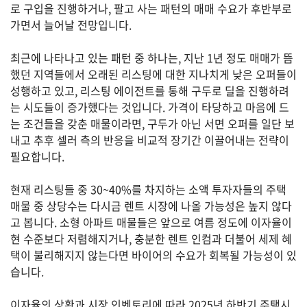
로 구입을 진행하거나, 팔고 사는 패턴의 매매 수요가 후반부로
가면서 늘어날 전망입니다.
유
학/
교
최근에 나타나고 있는 패턴 중 하나는, 지난 1년 정도 매매가 뜸
육
했던 지역들에서 오래된 리스팅에 대한 지나치게 낮은 오퍼들이
성행하고 있고, 리스팅 에이전트를 통해 구두로 딜을 진행하려
는 시도들이 증가했다는 것입니다. 가격이 타당하고 마음에 드
는 조건들을 갖춘 매물이라면, 구두가 아닌 서면 오퍼를 일단 보
건
강
내고 추후 셀러 측의 반응을 비교적 장기간 이끌어내는 전략이
필요합니다.
현재 리스팅들 중 30~40%를 차지하는 소액 투자자들의 주택
여
매물 중 상당수는 다시금 렌트 시장에 나올 가능성은 높지 않다
행/
취
고 봅니다. 소형 아파트 매물들은 앞으로 여름 정도에 이자율이
미/
현 수준보다 저렴해지거나, 충분한 렌트 인컴과 더불어 세제 혜
일
택이 불리해지지 않는다면 바이어의 수요가 회복될 가능성이 있
상
습니다.
이자율의 상황과 시장 인벤토리에 따라 2025년 하반기 주택시