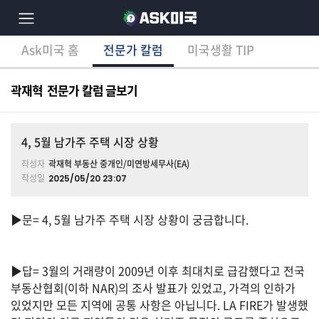
Ask미국 홈
전문가 칼럼
미국생활 TIP
×
Ask미국 홈
전문가 칼럼
미국생활 TIP
분
야
곽재혁 전문가 칼럼 글보기
별
상
담
글
4, 5월 남가주 주택 시장 상황
작성자
곽재혁 부동산 중개인/미연방세무사(EA)
작성일
2025/05/20 23:07
전
체
▶문= 4, 5월 남가주 주택 시장 상황이 궁금합니다.
▶답= 3월의 거래량이 2009년 이후 최대치로 급감했다고 전국
이
민/
부동산협회(이하 NAR)의 조사 발표가 있었고, 가격의 인하가
비
있었지만 모든 지역에 공통 사항은 아닙니다. LA FIRE가 발생했
자