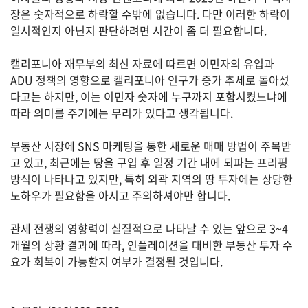
자
장은 숫자적으로 하락할 수밖에 없습니다. 다만 이러한 하락이
동
일시적인지 아닌지 판단하려면 시간이 좀 더 필요합니다.
차
캘리포니아 재무부의 최신 자료에 따르면 이민자의 유입과
ADU 정책의 영향으로 캘리포니아 인구가 증가 추세로 돌아섰
정
다고는 하지만, 이는 이민자 숫자에 누구까지 포함시켰느냐에
부
따라 의미를 주기에는 무리가 있다고 생각됩니다.
혜
택
서
부동산 시장에 SNS 마케팅을 통한 새로운 매매 방법이 주목받
비
고 있고, 최근에는 땅을 구입 후 일정 기간 내에 되파는 프리핑
스
방식이 나타나고 있지만, 특히 외곽 지역의 땅 투자에는 상당한
노하우가 필요함을 아시고 주의하셔야만 합니다.
전
문
관세 전쟁의 영향력이 실질적으로 나타날 수 있는 앞으로 3~4
가
개월의 상황 결과에 따라, 인플레이션을 대비한 부동산 투자 수
칼
럼
요가 회복이 가능할지 여부가 결정될 것입니다.
미
국