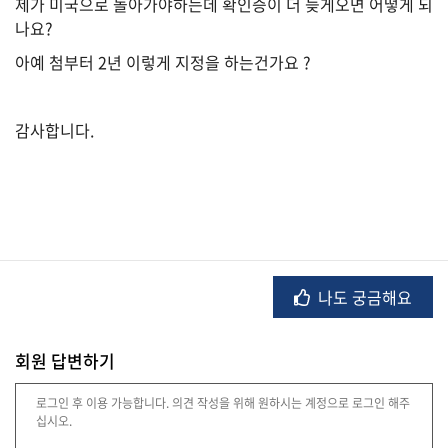
제가 미국으로 돌아가야하는데 확인증이 더 늦게오면 어떻게 되
나요?
아예 첨부터 2년 이렇게 지정을 하는건가요 ?
법
률
감사합니다.
주
택/
부
동
산
나도 궁금해요
머
니/
회원 답변하기
재
테
크