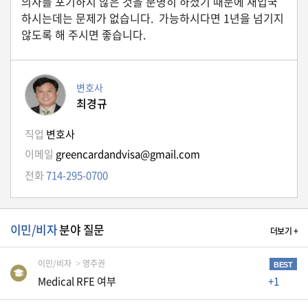
의사를 포기하지 않은 것을 분명히 하셨기 때문에 재입국
자
하시는데는 문제가 없습니다. 가능하시다면 1년을 넘기지
동
차
않도록 해 주시면 좋습니다.
변호사
정
최경규
부
혜
택
직업
변호사
서
비
이메일
greencardandvisa@gmail.com
스
전화
714-295-0700
전
문
이민/비자
분야 질문
가
더보기 +
칼
럼
이민/비자
영주권
BEST
Medical RFE 여부
+1
미
국