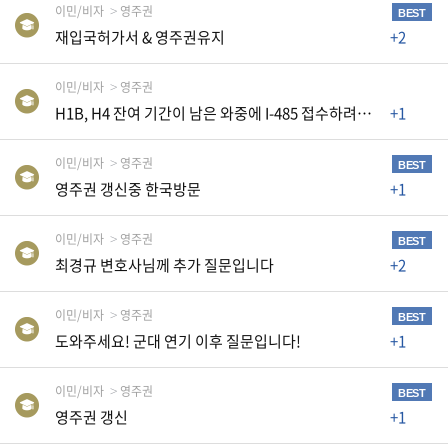
이민/비자
영주권
생
BEST
활
재입국허가서 & 영주권유지
+2
TIP
이민/비자
영주권
H1B, H4 잔여 기간이 남은 와중에 I-485 접수하려는데 AP카드와 EAD신청이 필요할까요
+1
질
문
이민/비자
영주권
BEST
하
영주권 갱신중 한국방문
+1
기
이민/비자
영주권
BEST
공
최경규 변호사님께 추가 질문입니다
+2
지
사
항
이민/비자
영주권
BEST
도와주세요! 군대 연기 이후 질문입니다!
+1
이민/비자
영주권
A
BEST
영주권 갱신
+1
S