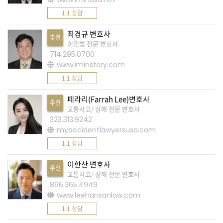
1:1 상담
A
S
최경규 변호사
추천
이민법 전문 변호사
K
714.295.0700
미
www.iminstory.com
국
1:1 상담
에
페라리(Farrah Lee)변호사
서
추천
교통사고/ 상해 전문 변호사
새
323.313.9242
로
myaccidentlawyersusa.com
운
1:1 상담
전
이한산 변호사
추천
문
교통사고/ 상해 전문 변호사
가
866.365.4949
www.leehansanlaw.com
를
1:1 상담
찾