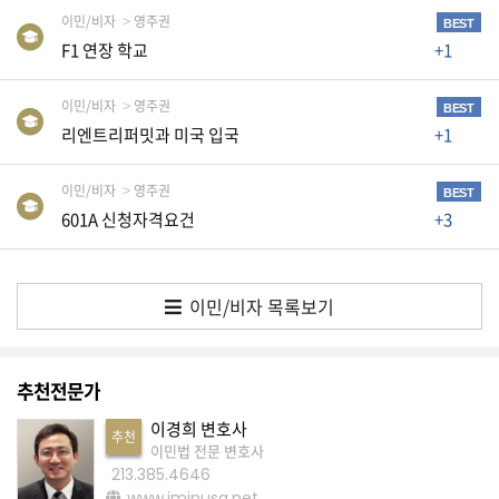
K
이민/비자
영주권
BEST
미
F1 연장 학교
+1
국
이
이민/비자
영주권
BEST
용
리엔트리퍼밋과 미국 입국
+1
수
이민/비자
영주권
칙
BEST
601A 신청자격요건
+3
안
내
확
이민/비자 목록보기
인
바
랍
추천전문가
니
이경희 변호사
추천
다
이민법 전문 변호사
.
213.385.4646
www.iminusa.net