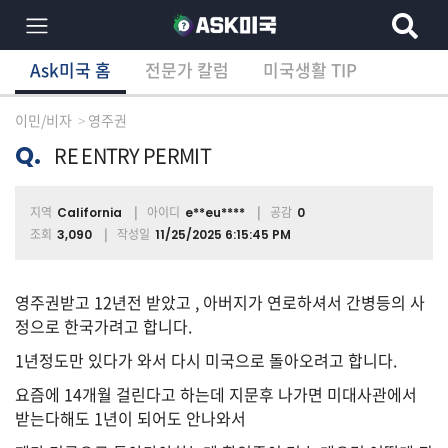
Ask미국 홈
전문가 칼럼
미국생활 TIP
×
Ask미국 홈
전문가 칼럼
미국생활 TIP
분
야
이민/비자
영주권
별
상
Q.
RE ENTRY PERMIT
담
글
지역
아이디
공감
California
e**eu****
0
조회
작성일
3,090
11/25/2025 6:15:45 PM
전
체
영주권받고 12년전 받았고 , 아버지가 연로하셔서 간병등의 사
정으로 한국가려고 합니다.
1년정도만 있다가 와서 다시 미국으로 돌아오려고 합니다.
이
요즘에 14개월 걸린다고 하는데 지문후 나가면 미대사관에서
민/
받는다해도 1년이 되어도 안나와서
비
자