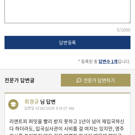
유
학/
교
육
0
/1000
답변 등록
건
강
* 등록된 총
답변수 1개
입니다.
전문가 답변글
전문가 답변하기
여
행/
취
최경규
님 답변
미/
일
답변일
11/26/2025 9:13:07 AM
상
리엔트피 퍼밋을 빨리 받지 못하고 1년이 넘어 재입국하신
다 하더라도, 입국심사관이 시비를 걸 여지는 있지만, 영주