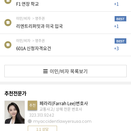
K
F1 연장 학교
+1
미
국
이민/비자
영주권
BEST
리엔트리퍼밋과 미국 입국
+1
이
용
이민/비자
영주권
수
BEST
601A 신청자격요건
+3
칙
안
내
이민/비자 목록보기
확
인
바
추천전문가
랍
페라리(Farrah Lee)변호사
추천
니
교통사고/ 상해 전문 변호사
323.313.9242
다
myaccidentlawyersusa.com
.
1:1 상담