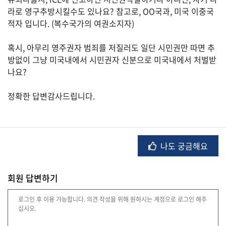
라로 영구추방시킬수도 있나요? 참고로, OO국과, 미국 이중국
적자 입니다. (복수국가의 여권소지자)
법
혹시, 아무리 영주권자 범죄를 저질러도 일단 시민권만 따면 추
률
방없이 그냥 미국내에서 시민권자 신분으로 미국내에서 처벌받
나요?
주
정확한 답변감사드립니다.
택/
부
동
산
나도 궁금해요
머
회원 답변하기
니/
재
테
크