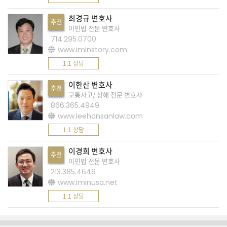
A
최경규 변호사
추천
이민법 전문 변호사
S
714.295.0700
K
www.iminstory.com
미
1:1 상담
국
이한산 변호사
에
추천
교통사고/ 상해 전문 변호사
서
866.365.4949
새
www.leehansanlaw.com
로
1:1 상담
운
이경희 변호사
추천
전
이민법 전문 변호사
213.385.4646
문
www.iminusa.net
가
1:1 상담
를
찾