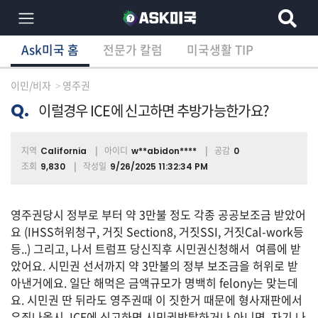
Ask미국 홈
전문가 칼럼
미국생활 TIP
×
Ask미국 홈
전문가 칼럼
미국생활 TIP
분
야
이민/비자
영주권
별
상
Q.
이럴경우 ICE에 신고하면 추방가능한가요?
담
글
지역
아이디
공감
California
w**abidon****
0
조회
작성일
9,830
9/26/2025 11:32:34 PM
전
체
영주권당시 정부로 부터 약 3만불 정도 각종 공공보조금 받았어
요 (IHSS허위청구, 거짓 Section8, 거짓SSI, 거짓Cal-work등
등..) 그리고, 나서 트럼프 당신직후 시민권신청해서 여름에 받
았어요. 시민권 선서까지 약 3만불의 정부 보조금을 허위로 받
이
아낸거에요. 일단 해먹은 금액규모가 명백히 felony는 맞는데
민/
비
요. 시민권 딴 뒤라도 영주권때 이 짓한거 때문에 형사재판에서
자
유죄나올시, ICE에 신고하면 시민권박탈하거나 아니면, 자기 나