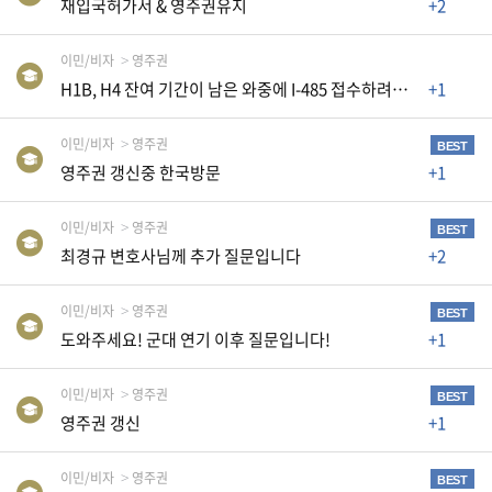
재입국허가서 & 영주권유지
+2
생
활
TIP
이민/비자
영주권
H1B, H4 잔여 기간이 남은 와중에 I-485 접수하려는데 AP카드와 EAD신청이 필요할까요
+1
질
이민/비자
영주권
BEST
문
영주권 갱신중 한국방문
+1
하
기
이민/비자
영주권
BEST
최경규 변호사님께 추가 질문입니다
+2
공
지
이민/비자
영주권
BEST
사
도와주세요! 군대 연기 이후 질문입니다!
+1
항
이민/비자
영주권
BEST
영주권 갱신
+1
A
S
이민/비자
영주권
BEST