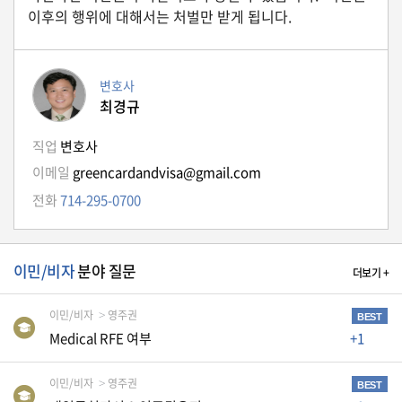
자
이후의 행위에 대해서는 처벌만 받게 됩니다.
동
차
변호사
최경규
정
부
직업
변호사
혜
택
이메일
greencardandvisa@gmail.com
서
전화
714-295-0700
비
스
전
이민/비자
분야 질문
더보기 +
문
가
이민/비자
영주권
칼
BEST
럼
Medical RFE 여부
+1
미
이민/비자
영주권
BEST
국