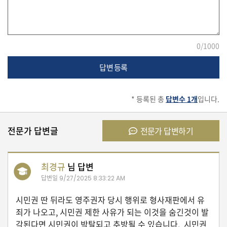
유
학/
교
0
/1000
육
답변 등록
건
* 등록된 총
답변수 1개
입니다.
강
전문가 답변글
전문가 답변하기
여
행/
취
최경규
님 답변
미/
답변일
9/27/2025 8:33:22 AM
일
상
시민권 딴 뒤라도 영주권자 당시 행위로 형사재판에서 유
죄가 나오고, 시민권 제한 사유가 되는 이것을 숨긴것이 발
각된다면 시민권이 박탈되고 추방될 수 있습니다. 시민권