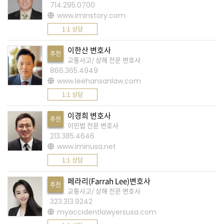
714.295.0700
www.iminstory.com
A
1:1 상담
S
K
이한산 변호사
추천
미
교통사고/ 상해 전문 변호사
866.365.4949
국
www.leehansanlaw.com
에
1:1 상담
서
새
이경희 변호사
추천
이민법 전문 변호사
로
213.385.4646
운
www.iminusa.net
전
1:1 상담
문
페라리(Farrah Lee)변호사
가
추천
교통사고/ 상해 전문 변호사
를
323.313.9242
myaccidentlawyersusa.com
찾