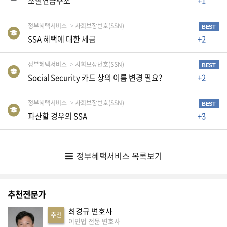
소셜연금주소
+1
K
미
정부혜택서비스
사회보장번호(SSN)
BEST
국
SSA 혜택에 대한 세금
+2
이
용
정부혜택서비스
사회보장번호(SSN)
BEST
수
Social Security 카드 상의 이름 변경 필요?
+2
칙
안
정부혜택서비스
사회보장번호(SSN)
BEST
파산할 경우의 SSA
+3
내
확
인
정부혜택서비스 목록보기
바
랍
니
추천전문가
다
최경규 변호사
.
추천
이민법 전문 변호사