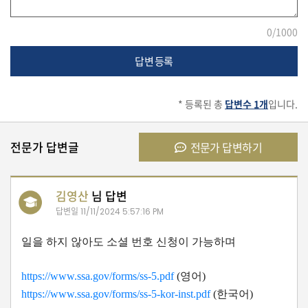
유
0
/1000
학/
교
답변 등록
육
* 등록된 총
답변수 1개
입니다.
건
강
전문가 답변글
전문가 답변하기
김영산
님 답변
여
행/
답변일
11/11/2024 5:57:16 PM
취
미/
일을 하지 않아도 소셜 번호 신청이 가능하며
일
상
https://www.ssa.gov/forms/ss-5.pdf
(영어)
https://www.ssa.gov/forms/ss-5-kor-inst.pdf
(한국어)