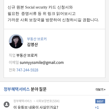
자
동
신규 원본 Social security 카드 신청서와
차
필요한 증명서류 등 위 링크 읽어보시고
가까운 사회 보장국을 방문하여 신청하시길 권합니다.
정
부
부동산 브로커
혜
김영산
택
서
비
직업
부동산 브로커
스
이메일
sunnyyssmile@gmail.com
전화
747-244-5928
전
문
가
칼
정부혜택서비스
분야 질문
더보기 +
럼
정부혜택서비스
사회보장번호(SSN)
미
BEST
국
이 유튜브 내용이 사실인가요?
+1