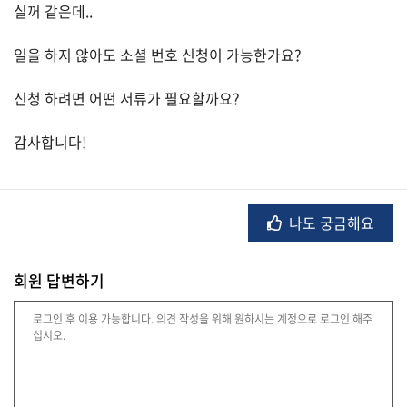
실꺼 같은데..
일을 하지 않아도 소셜 번호 신청이 가능한가요?
법
률
신청 하려면 어떤 서류가 필요할까요?
감사합니다!
주
택/
부
동
나도 궁금해요
산
회원 답변하기
머
니/
재
테
크