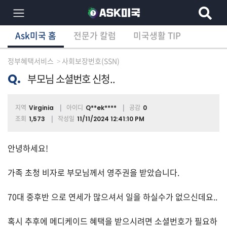
Ask미국 홈
전문가 칼럼
미국생활 TIP
×
Ask미국 홈
전문가 칼럼
미국생활 TIP
분
야
정부혜택서비스
사회보장번호(SSN)
별
상
Q.
부모님 소셜번호 신청..
담
글
지역
아이디
공감
Virginia
Q**ek****
0
조회
작성일
1,573
11/11/2024 12:41:10 PM
전
안녕하세요!
체
가족 초청 비자로 부모님께서 영주권을 받았습니다.
이
70대 중후반 으로 연세가 많으셔서 일을 하실수가 없으신데요..
민/
비
혹시 추후에 메디케이드 혜택을 받으시려면 소셜번호가 필요하
자