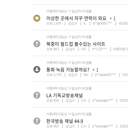
여행/취미/일상
일상/미국생활
이상한 곳에서 자꾸 연락이 와요
+ 1
조회 1,676
공감 0
IL
b**ger091****
6/18/2
여행/취미/일상
일상/미국생활
북중미 월드컵 볼수있는 사이트
조회 903
공감 0
GA
h**123****
6/9/2026 
여행/취미/일상
일상/미국생활
통화 녹음 가능할까요?
+ 1
조회 3,779
공감 0
NV
b**ukdoll31****
5/1
여행/취미/일상
일상/미국생활
LA 기독교방송채널
조회 836
공감 0
CA
y**seongko****
5/5/2
여행/취미/일상
일상/미국생활
한국방송 채널 44.9
조회 955
공감 0
CA
y**seongko****
2/26/