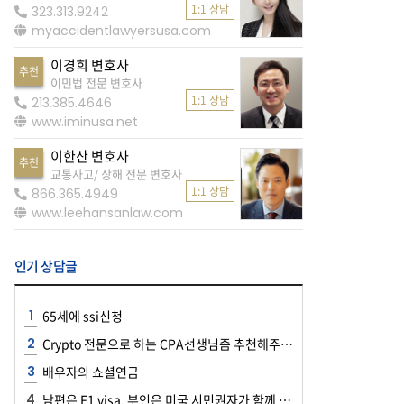
1:1 상담
323.313.9242
myaccidentlawyersusa.com
이경희 변호사
추천
이민법 전문 변호사
1:1 상담
213.385.4646
www.iminusa.net
이한산 변호사
추천
교통사고/ 상해 전문 변호사
1:1 상담
866.365.4949
www.leehansanlaw.com
인기 상담글
65세에 ssi신청
Crypto 전문으로 하는 CPA선생님좀 추천해주세요~~
배우자의 쇼셜연금
남편은 F1 visa, 부인은 미국 시민권자가 함께 공항에 들어올 때