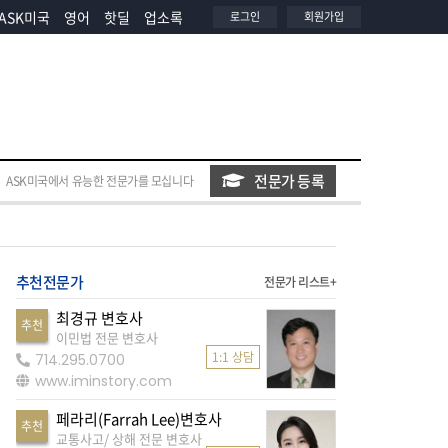
ASK미국
영어
핫딜
업소록
로그인
회원가입
전문가 등록
ASK미국에서 유능한 전문가를 모십니다
추천전문가
전문가 리스트+
최경규 변호사
추천
이민법 전문 변호사
1:1 상담
714.295.0700
www.iminstory.com
페라리(Farrah Lee)변호사
추천
교통사고/ 상해 전문 변호사