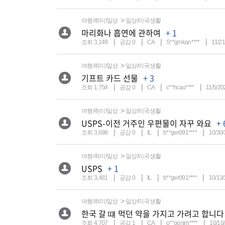
여행/취미/일상
일상/미국생활
마리화나 흡연에 관하여
+ 1
조회 3,149
공감 0
CA
S**gmkan****
11/21
여행/취미/일상
일상/미국생활
기프트 카드 선물
+ 3
조회 1,758
공감 0
CA
c**hcau****
11/5/20
여행/취미/일상
일상/미국생활
USPS-이전 거주인 우편물이 자꾸 와요
+ 
조회 3,698
공감 0
IL
b**ger091****
10/30/
여행/취미/일상
일상/미국생활
USPS
+ 1
조회 3,481
공감 0
IL
b**ger091****
10/13/
여행/취미/일상
일상/미국생활
한국 갈 떄 먹던 약을 가지고 가려고 합니다
조회 4,707
공감 1
CA
o**oonim****
10/10