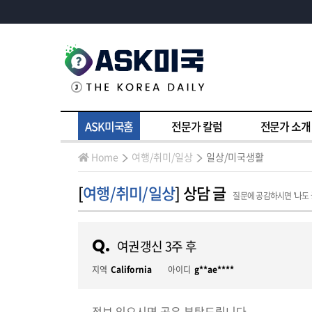
ASK미국홈
전문가 칼럼
전문가 소개
Home
여행/취미/일상
일상/미국생활
[
여행/취미/일상
] 상담 글
질문에 공감하시면 '나도
Q.
여권갱신 3주 후
지역
California
아이디
g**ae****
정보 있으시면 공유 부탁드립니다.