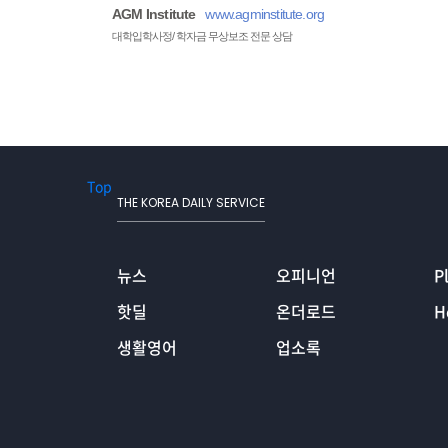
AGM Institute
www.agminstitute.org
대학입학사정/ 학자금 무상보조 전문 상담
Top
THE KOREA DAILY SERVICE
뉴스
오피니언
P
핫딜
온더로드
H
생활영어
업소록