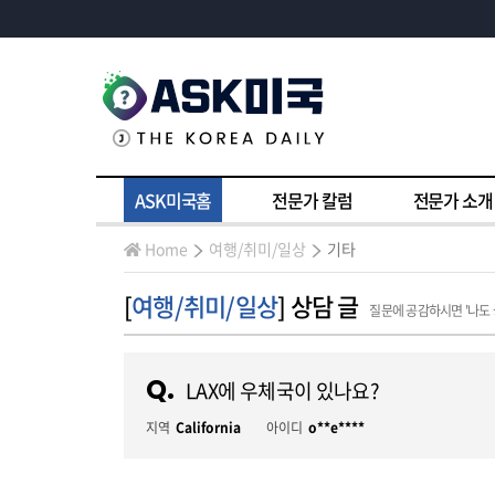
ASK미국홈
전문가 칼럼
전문가 소개
Home
여행/취미/일상
기타
[
여행/취미/일상
] 상담 글
질문에 공감하시면 '나도
Q.
LAX에 우체국이 있나요?
지역
California
아이디
o**e****