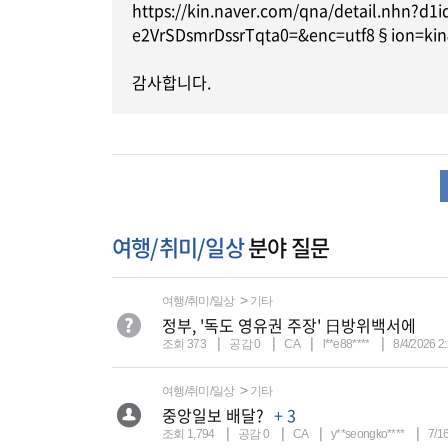
https://kin.naver.com/qna/detail.nhn?
e2VrSDsmrDssrTqta0=&enc=utf8§ion=kin
감사합니다.
여행/취미/일상
분야 질문
여행/취미/일상
기타
정부, '독도 영유권 주장' 日방위백서에
조회 373
공감 0
CA
l**e88****
8/4/2026 2
여행/취미/일상
기타
중앙일보 배달?
+ 3
조회 1,794
공감 0
CA
y**seongko****
7/1