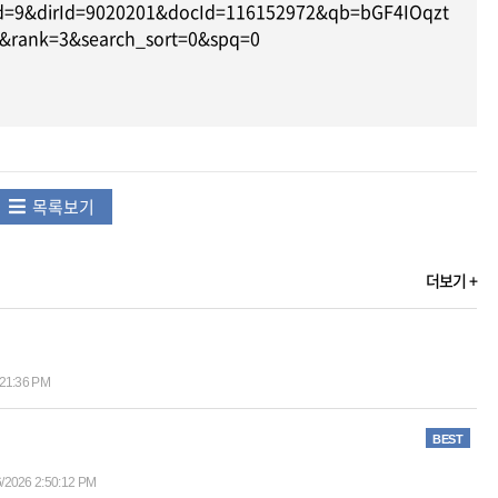
d1id=9&dirId=9020201&docId=116152972&qb=bGF4IOqzt
&rank=3&search_sort=0&spq=0
목록보기
더보기 +
:21:36 PM
BEST
6/2026 2:50:12 PM