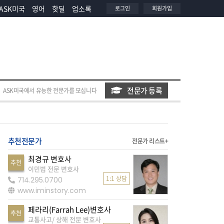
ASK미국
영어
핫딜
업소록
로그인
회원가입
전문가 등록
ASK미국에서 유능한 전문가를 모십니다
추천전문가
전문가 리스트+
최경규 변호사
추천
이민법 전문 변호사
1:1 상담
714.295.0700
www.iminstory.com
페라리(Farrah Lee)변호사
추천
교통사고/ 상해 전문 변호사