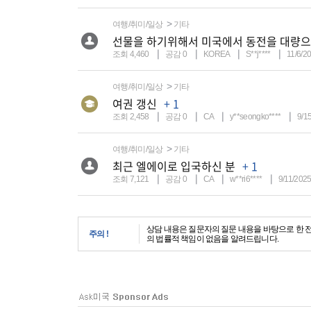
여행/취미/일상
기타
선물을 하기위해서 미국에서 동전을 대량으로
조회 4,460
공감 0
KOREA
S**j****
11/6/2
여행/취미/일상
기타
여권 갱신
+ 1
조회 2,458
공감 0
CA
y**seongko****
9/1
여행/취미/일상
기타
최근 엘에이로 입국하신 분
+ 1
조회 7,121
공감 0
CA
w**ri6****
9/11/202
상담 내용은 질문자의 질문 내용을 바탕으로 한 
주의 !
의 법률적 책임이 없음을 알려드립니다.