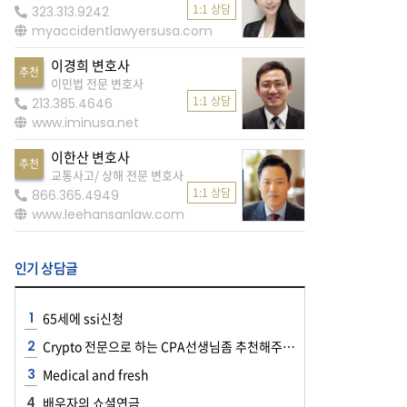
1:1 상담
323.313.9242
myaccidentlawyersusa.com
이경희 변호사
추천
이민법 전문 변호사
1:1 상담
213.385.4646
www.iminusa.net
이한산 변호사
추천
교통사고/ 상해 전문 변호사
1:1 상담
866.365.4949
www.leehansanlaw.com
인기 상담글
65세에 ssi신청
Crypto 전문으로 하는 CPA선생님좀 추천해주세요~~
Medical and fresh
배우자의 쇼셜연금