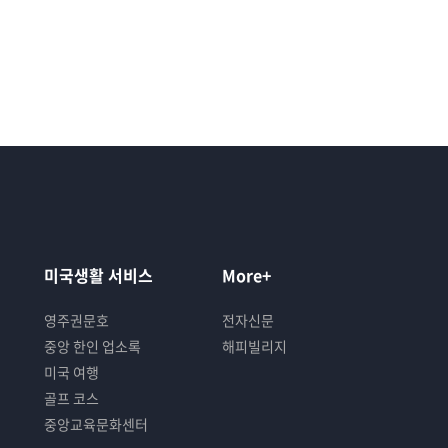
미국생활 서비스
More+
영주권문호
전자신문
중앙 한인 업소록
해피빌리지
미국 여행
골프 코스
중앙교육문화센터