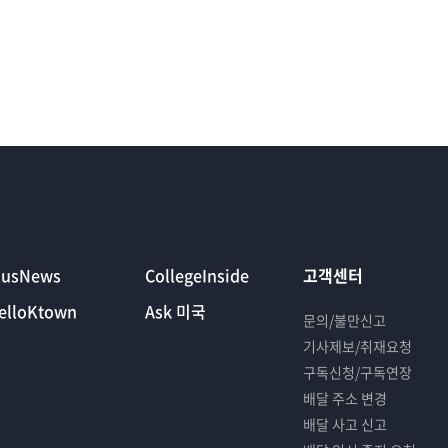
lusNews
CollegeInside
고객센터
elloKtown
Ask 미국
문의/불만신고
기사제보/취재요청
구독신청/구독연장
배달 주소 변경
배달 사고 신고