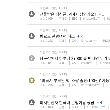
여행/취미/일상
기타
선물받은 최신폰, 과세대상인가요?
+ 1
조회 2,069
공감 0
ETC
b**ukdoll31****
6/
여행/취미/일상
기타
병으로 관광여행 취소
+ 3
조회 2,332
공감 0
CA
D**edpar****
6/12/
여행/취미/일상
기타
당구장에서 하루에 $7000 불 번다면 누가
조회 2,871
공감 0
GA
l**e88****
3/22/202
여행/취미/일상
기타
"미국서 부모님 책 '소량 출판(100권)' 가
조회 1,275
공감 0
CA
w**hingtond****
2/1
여행/취미/일상
기타
미시민권자 한국내 은행이용 궁금
+ 4
조회 5,843
공감 0
KOREA
b**ukdoll31****