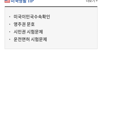
미국생활 TIP
더보기 +
미국이민국수속확인
영주권 문호
시민권 시험문제
운전면허 시험문제