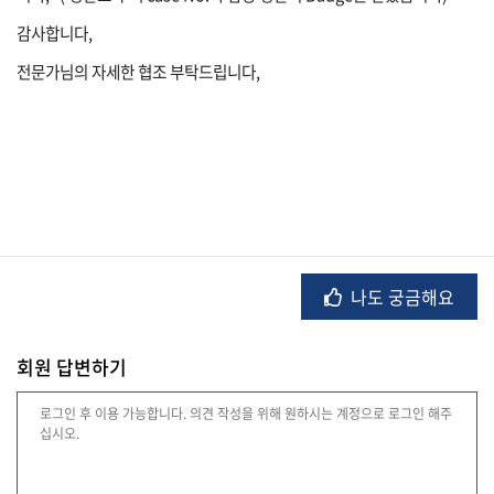
감사합니다,
유
학/
전문가님의 자세한 협조 부탁드립니다,
교
육
건
강
나도 궁금해요
여
행/
취
회원 답변하기
미/
일
상