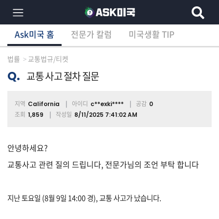
Ask미국 홈
전문가 칼럼
미국생활 TIP
×
Ask미국 홈
전문가 칼럼
미국생활 TIP
분
야
법률
교통법규/티켓
별
상
Q.
교통 사고 절차 질문
담
글
지역
아이디
공감
California
c**exki****
0
조회
작성일
1,859
8/11/2025 7:41:02 AM
전
체
안녕하세요?
교통사고 관련 질의 드립니다, 전문가님의 조언 부탁 합니다
이
민/
지난
토요일
(8
월
9
일
14:00
경
),
교통
사고가
났습니다
.
비
자