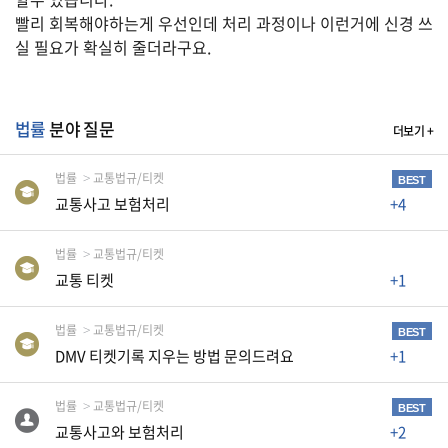
빨리 회복해야하는게 우선인데 처리 과정이나 이런거에 신경 쓰
A
실 필요가 확실히 줄더라구요.
S
K
미
법률
분야 질문
더보기 +
국
에
법률
교통법규/티켓
BEST
서
교통사고 보험처리
+4
새
법률
교통법규/티켓
로
교통 티켓
+1
운
전
법률
교통법규/티켓
BEST
문
DMV 티켓기록 지우는 방법 문의드려요
+1
가
를
법률
교통법규/티켓
BEST
찾
교통사고와 보험처리
+2