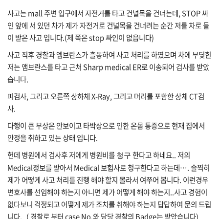
사고는
mall
주변
입구에서
자전거를
타고
건널목을
건너는데
, STOP
싸
인
앞에
서
있던
차가
제가
자전거로
건널목을
건너려는
순간
저를
차로
들
법
이
받은
사고
입니다
.(제 쪽은 stop 싸인이 없읍니다)
률
사고
직후
경찰과
엠브란스가
츨동하여
사고
처리를
하였으며
차에
부딪힌
저는
앰브란스를
타고
근처
Sharp medical ER
로
이송되어
검사를
받았
습니다
.
주
택/
피검사
,
그리고
오른쪽
상하체
X-Ray,
그리고
머리를
포함한
상체
CT
검
부
사
.
동
산
다행이
큰
부상은
안보이고
타박상으로
인한
온몸
통증으로
현재
집에서
안정을
취하고
있는
상태
입니다
.
헌데
병원에서
검사후
저에게
병원비를
한다고
하네요
..
저의
청구
머
Medical
정보를
받아서
Medical
보험사로
청구한다고
하는데
….
솔찍히
니/
제가
어떻게
사고
처리를
진행
해야
할지
몰라서
여쭈어
봅니다
.
이런경우
재
테
변호사를 선임해야 하는지 아니면 제가 어떻게 해야 하는지..사고 경험이
크
없다보니 걱정되고 어떻게 제가 조치를 취해야 하는지 답답하여 문의 드립
니다,
( 경찰로 부터 case No.와 담당 경찰의 Badge는 받았습니다)