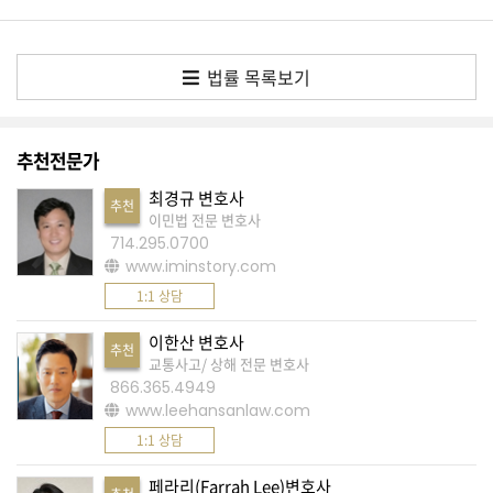
간
비
방
법률 목록보기
글
을
추천전문가
금
지
최경규 변호사
추천
이민법 전문 변호사
합
714.295.0700
니
www.iminstory.com
다
1:1 상담
.
이한산 변호사
추천
교통사고/ 상해 전문 변호사
빈
866.365.4949
번
www.leehansanlaw.com
호
1:1 상담
조
페라리(Farrah Lee)변호사