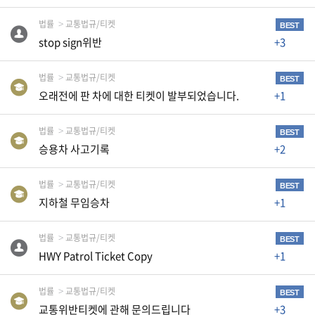
습
니
법률
교통법규/티켓
BEST
stop sign위반
+3
다
.
법률
교통법규/티켓
BEST
오래전에 판 차에 대한 티켓이 발부되었습니다.
+1
A
S
법률
교통법규/티켓
BEST
K
승용차 사고기록
+2
미
국
법률
교통법규/티켓
BEST
비
지하철 무임승차
+1
속
법률
교통법규/티켓
어
BEST
HWY Patrol Ticket Copy
+1
,
상
법률
교통법규/티켓
BEST
호
교통위반티켓에 관해 문의드립니다
+3