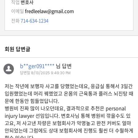
K
직업
변호사
미
이메일
fredleelaw@gmail.com
국
전화
714-634-1234
이
용
수
회원 답변글
칙
안
b**ger091****
님 답변
내
답변일
8/13/2025 9:49:30 PM
확
저는 작년에 보행자 사고를 당했었는데요, 응급실 통해서 3일간
인
입원했었는데 머리 꿰멨었고 온몸의 근육통과 플러스 뇌진탕 때
바
문에 한동안 힘들었답니다.
랍
병원비 진짜 많이 나오던데요, 결과적으로 추천은 personal
니
injury lawyer 선임입니다. 변호사님 통해 병원비 깎을수도 있
다
고요, 저 사고낸 차량은 보험회사가 악명높고 완전 커버도 얼마
안되었는데 그럼에도 상대 보험회사에 진행도 훨씬 더 수월하게
.
할수 있습니다.