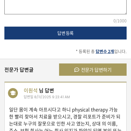
자
동
차
0
/1000
답변 등록
정
부
혜
* 등록된 총
답변수 2개
입니다.
택
서
비
전문가 답변글
전문가 답변하기
스
전
이원석
님 답변
문
답변일
8/11/2025 9:23:41 AM
가
칼
일단 몸이 계속 아프시다고 하니 physical therapy 가능
럼
한 빨리 찾아서 치료을 받으시고, 경찰 리포트가 준비가 되
미
는대로 누구의 잘못으로 인한 사고 였는지, 상대 의 이름,
국
주소, 보험 회사는 어느 회사 인지가 파악이 되면 본인 또는