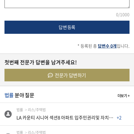
,
"
0
/1000
네
티
답변 등록
즌
답
* 등록된 총
답변수 0개
입니다.
변
"
첫번째 전문가 답변을 남겨주세요!
작
전문가 답변하기
성
전
확
법률
분야 질문
더보기 +
인
법률
리스/주택법
!
LA 카운티 시니어 섹션8 아파트 입주민권리및 자치회구성문의
+2
더
보
법률
리스/주택법