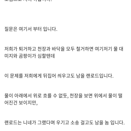
K
미
국
이
질문은 여기서 부터 입니다.
용
수
저희가 퇴거하고 천장과 바닥을 모두 철거하면 여기저기 물 대
칙
미지와 곰팡이가 심할텐데
안
내
이 문제를 저희에게 뒤집어 씌우고도 남을 랜로드입니다.
확
인
바
물이 아래에서 위로 흐를 수 없듯, 천장을 보면 위에서 물이 떨
랍
어진건 보이지만,
니
다
랜로드는 니네가 그랬다며 우기고 소송 걸고도 남을 놈 입니다.
.