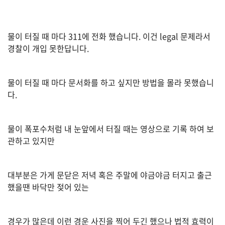
A
S
물이 터질 때 마다 311에 전화 했습니다. 이건 legal 문제라서
K
경찰이 개입 못한답니다.
미
국
물이 터질 때 마다 문서화를 하고 싶지만 방법을 몰라 못했습니
에
다.
서
새
물이 폭포수처럼 내 눈앞에서 터질 때는 영상으로 기록 하여 보
로
관하고 있지만
운
전
문
대부분은 가게 문닫은 저녁 혹은 주말에 야금야금 터지고 출근
가
했을땐 바닥만 젖어 있는
를
찾
경우가 많은데 이런 경운 사진을 찍어 두긴 했으나 법적 효력이