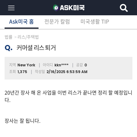
Ask미국 홈
전문가 칼럼
미국생활 TIP
×
Ask미국 홈
전문가 칼럼
미국생활 TIP
분
야
법률
리스/주택법
별
상
Q.
커머셜 리스 퇴거
담
글
지역
아이디
공감
New York
kkn****
0
조회
작성일
1,375
2/16/2025 6:53:59 AM
전
체
20년간 장사 해 온 사업을 이번 리스가 끝나면 정리 할 예정입니
다.
이
장사는 잘 됩니다.
민/
비
자