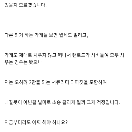
습
있을지 모르겠습니다.
니
다
.
다른 퇴거 하는 가게들 보면 월세도 밀리고,
A
S
가게도 제대로 치우지 않고 떠나서 랜로드가 사비들여 모두 치
K
우는 경우는 봤으나
미
국
저는 오히려 3만불 되는 서큐리티 디파짓을 포함하여
비
속
어
내잘못이 아닌걸 빌미로 소송 걸리게 될까 그게 걱정입니다.
,
상
지금부터라도 어찌 해야 하나요?
호