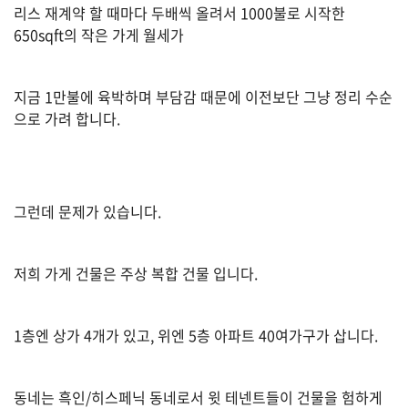
리스 재계약 할 때마다 두배씩 올려서 1000불로 시작한
650sqft의 작은 가게 월세가
법
률
지금 1만불에 육박하며 부담감 때문에 이전보단 그냥 정리 수순
으로 가려 합니다.
주
택/
부
그런데 문제가 있습니다.
동
산
저희 가게 건물은 주상 복합 건물 입니다.
머
니/
1층엔 상가 4개가 있고, 위엔 5층 아파트 40여가구가 삽니다.
재
테
크
동네는 흑인/히스페닉 동네로서 윗 테넨트들이 건물을 험하게