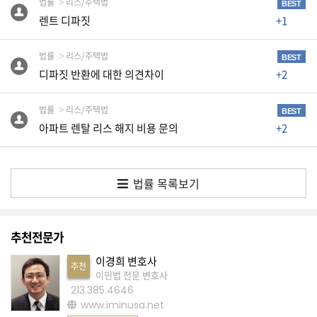
법률
리스/주택법
BEST
의
렌트 디파짓
+1
사
항
법률
리스/주택법
askusa@koreadaily.com
BEST
디파짓 반환에 대한 의견차이
+2
법률
리스/주택법
BEST
아파트 렌탈 리스 해지 비용 문의
+2
법률 목록보기
추천전문가
이경희 변호사
추천
이민법 전문 변호사
213.385.4646
www.iminusa.net