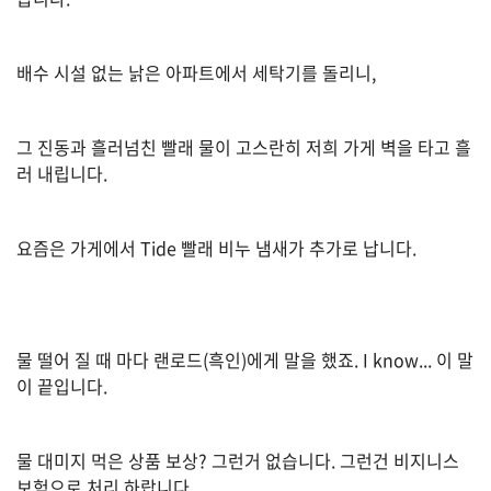
생
활
TIP
배수 시설 없는 낡은 아파트에서 세탁기를 돌리니,
질
그 진동과 흘러넘친 빨래 물이 고스란히 저희 가게 벽을 타고 흘
문
러 내립니다.
하
기
요즘은 가게에서 Tide 빨래 비누 냄새가 추가로 납니다.
공
지
사
항
물 떨어 질 때 마다 랜로드(흑인)에게 말을 했죠. I know... 이 말
이 끝입니다.
A
물 대미지 먹은 상품 보상? 그런거 없습니다. 그런건 비지니스
S
보험으로 처리 하랍니다.