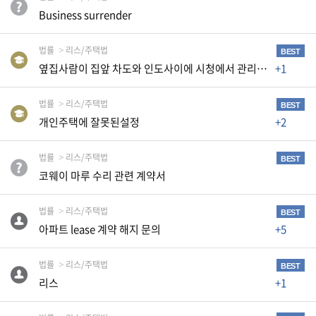
기
Business surrender
법률
리스/주택법
BEST
멤
옆집사람이 집앞 차도와 인도사이에 시청에서 관리하는 나무뿌리에 넘어졌다고 소송을했습니다
+1
버
쉽
법률
리스/주택법
BEST
개인주택에 잘못된설정
+2
PC
버
법률
리스/주택법
전
BEST
코웨이 마루 수리 관련 계약서
Koreadaily.com
법률
리스/주택법
BEST
아파트 lease 계약 해지 문의
+5
법률
리스/주택법
BEST
광
리스
+1
고
및
문