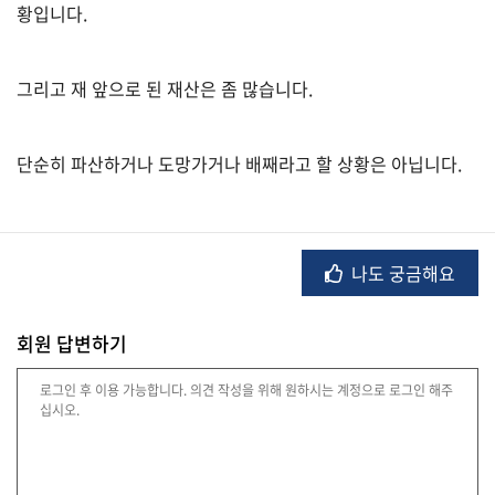
회
황입니다.
요
청
그리고 재 앞으로 된 재산은 좀 많습니다.
글
삭
제
단순히 파산하거나 도망가거나 배째라고 할 상황은 아닙니다.
합
니
다
나도 궁금해요
"
회원 답변하기
질
문
입
력
"