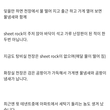
자
동
잊을만 하면 천장에서 물 떨어 지고 출근 하고 가게 열어 보면
차
물냄새와 함께
정
sheet rock이 주저 앉아 바닥이 석고 가루 난장판이 된 적이 한
부
두번 아닙니다.
혜
택
서
비
지금도 탕비실 천장은 sheet rock이 없으며(매달 물이 떨어 짐)
스
전
화장실 천장은 검은 곰팡이가 가득해서 가게엔 물냄새와 곰팡이
문
냄새가 납니다.
가
칼
럼
미
최근엔 윗 테넨트중에 아파트에서 세탁기 돌리는 놈도 생겨 났
국
습니다.