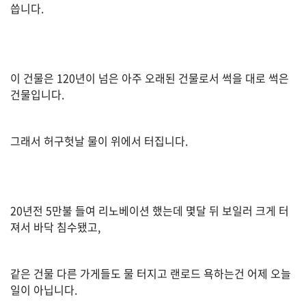
씁니다.
유
학/
교
육
이 건물은 120년이 넘은 아주 오래된 건물로서 썩을 대로 썩은
건물입니다.
건
강
그래서 허구헛날 물이 위에서 터집니다.
여
행/
20년전 5만불 들여 리노베이션 했는데 몇달 뒤 보일러 크게 터
취
져서 바닥 침수됐고,
미/
일
상
같은 건물 다른 가게들도 물 터지고 랜로드 욕하는건 어제 오늘
일이 아닙니다.