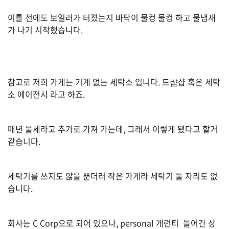
간
이틀 전에도 보일러가 터졌는지 바닥이 물컹 물컹 하고 물냄새
비
가 나기 시작했습니다.
방
글
을
금
참고로 저희 가게는 기계 없는 세탁소 입니다. 드럅샵 혹은 세탁
지
소 에이전시 라고 하죠.
합
니
매년 물세라고 추가로 가져 가는데, 그래서 이렇게 됐다고 할거
다
같습니다.
.
빈
세탁기를 쓰지도 않을 뿐더러 작은 가게라 세탁기 둘 자리도 없
습니다.
번
호
조
회사는 C Corp으로 되어 있으나, personal 개런티 들어간 상