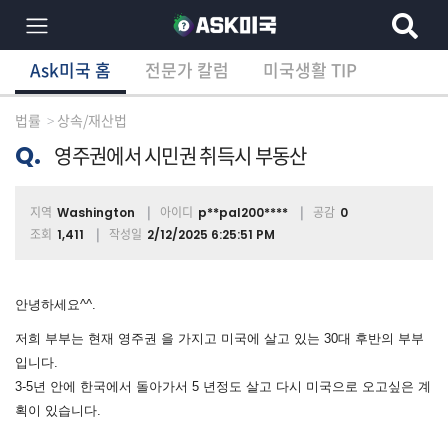
Ask미국 홈
전문가 칼럼
미국생활 TIP
×
Ask미국 홈
전문가 칼럼
미국생활 TIP
분
야
법률
상속/재산법
별
상
Q.
영주권에서 시민권 취득시 부동산
담
글
지역
아이디
공감
Washington
p**pal200****
0
조회
작성일
1,411
2/12/2025 6:25:51 PM
전
체
안녕하세요^^.
저희 부부는 현재 영주권 을 가지고 미국에 살고 있는 30대 후반의 부부
입니다.
이
3-5년 안에 한국에서 돌아가서 5 년정도 살고 다시 미국으로 오고싶은 계
민/
획이 있습니다.
비
자