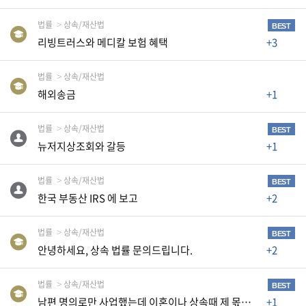
자
동
법률
상속/재산법
BEST
차
리빙트러스와 메디칼 보험 혜택
+3
법률
상속/재산법
정
해외송금
+1
부
혜
택
법률
상속/재산법
BEST
서
뉴저지상조회와 갈등
+1
비
스
법률
상속/재산법
BEST
한국 부동산 IRS 에 보고
+2
전
문
가
법률
상속/재산법
BEST
칼
안녕하세요, 상속 법률 문의드립니다.
+2
럼
법률
상속/재산법
미
BEST
국
남편 명의로만 사업했는데 이혼이나 상속때 제 몫이 있나요?
+1