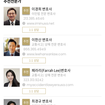
추천전문가
K
미
이경희 변호사
추천
이민법 전문 변호사
국
213.385.4646
이
www.iminusa.net
용
1:1 상담
수
이한산 변호사
칙
추천
교통사고/ 상해 전문 변호사
안
866.365.4949
내
www.leehansanlaw.com
확
1:1 상담
인
페라리(Farrah Lee)변호사
추천
바
교통사고/ 상해 전문 변호사
랍
323.313.9242
myaccidentlawyersusa.com
니
1:1 상담
다
.
최경규 변호사
추천