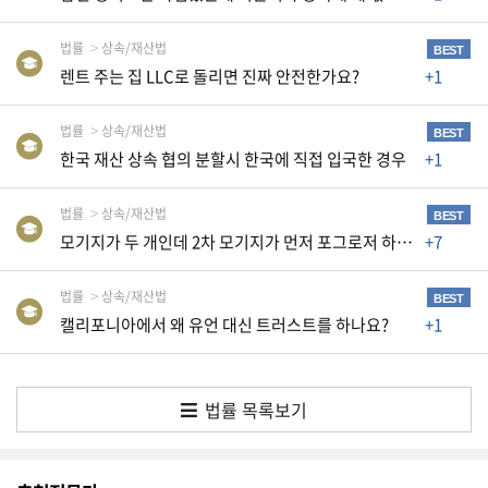
생
활
법률
상속/재산법
BEST
TIP
렌트 주는 집 LLC로 돌리면 진짜 안전한가요?
+1
법률
상속/재산법
BEST
질
한국 재산 상속 협의 분할시 한국에 직접 입국한 경우
+1
문
하
법률
상속/재산법
기
BEST
모기지가 두 개인데 2차 모기지가 먼저 포그로저 하면 어떻게 되나요?
+7
공
법률
상속/재산법
지
BEST
사
캘리포니아에서 왜 유언 대신 트러스트를 하나요?
+1
항
법률 목록보기
A
S