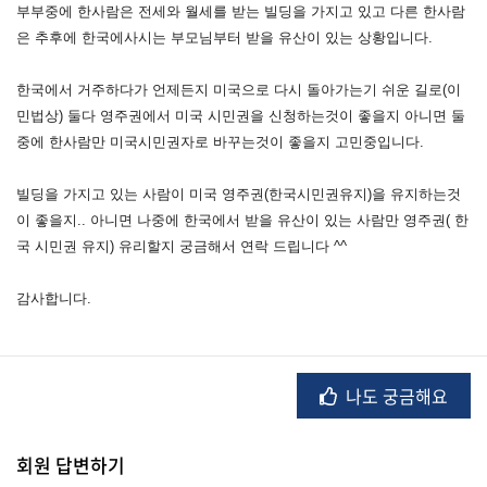
부부중에 한사람은 전세와 월세를 받는 빌딩을 가지고 있고 다른 한사람
은 추후에 한국에사시는 부모님부터 받을 유산이 있는 상황입니다.
법
한국에서 거주하다가 언제든지 미국으로 다시 돌아가는기 쉬운 길로(이
률
민법상) 둘다 영주권에서 미국
시민권
을 신청하는것이 좋을지 아니면 둘
중에 한사람만 미국
시민권
자로 바꾸는것이 좋을지 고민중입니다.
주
빌딩을 가지고 있는 사람이 미국 영주권(한국
시민권
유지)을 유지하는것
택/
이 좋을지.. 아니면 나중에 한국에서 받을 유산이 있는 사람만 영주권( 한
부
국
시민권
유지) 유리할지 궁금해서 연락 드립니다 ^^
동
산
감사합니다.
머
니/
나도 궁금해요
재
테
크
회원 답변하기