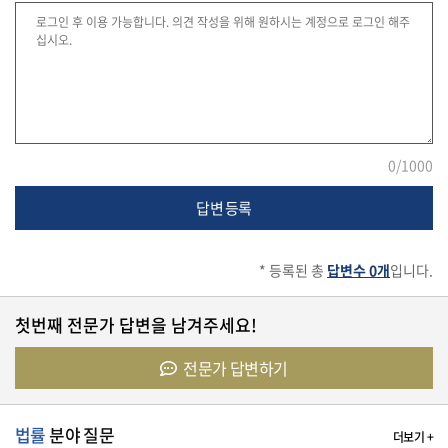
유
학/
교
육
0
/1000
건
강
답변 등록
* 등록된 총
답변수 0개
입니다.
여
행/
취
첫번째 전문가 답변을 남겨주세요!
미/
일
전문가 답변하기
상
법률
분야 질문
더보기 +