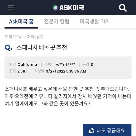
Ask미국 홈
전문가 칼럼
미국생활 TIP
×
Ask미국 홈
전문가 칼럼
미국생활 TIP
분
야
유학/교육
어학/유학
별
상
Q.
스패니시 배울 곳 추천
담
글
지역
아이디
공감
California
w**ri6****
0
조회
작성일
2,561
9/27/2022 5:15:35 AM
전
스패니시를 배우고 싶은데 배울 만한 곳 추천 좀 부탁드립니다.
체
아주 오래전에 커뮤니티 칼리지에서 잠시 배웠던 기억이 나는데
여기 앨에이에도 그와 같은 곳이 있을까요?
이
민/
비
나도 궁금해요
자