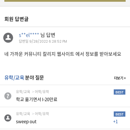
유
학/
회원 답변글
교
육
s**el****
님 답변
답변일
9/28/2022 6:28:52 PM
건
네 가까운 커뮤니티 칼리지 웹사이트 에서 정보를 받아보세요
강
유학/교육
분야 질문
더보기 +
여
행/
유학/교육
어학/유학
취
BEST
미/
학교 옮기면서 I-20만료
일
상
유학/교육
어학/유학
BEST
sweep out
+1