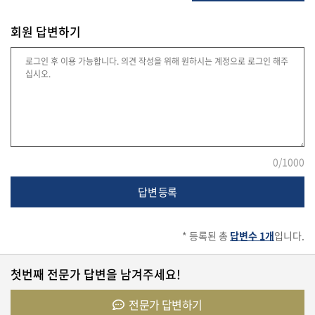
회원 답변하기
법
률
주
택/
부
0
/1000
동
산
답변 등록
머
* 등록된 총
답변수 1개
입니다.
니/
재
첫번째 전문가 답변을 남겨주세요!
테
크
전문가 답변하기