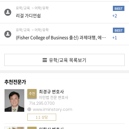
생
유학/교육
어학/유학
활
BEST
리걸 가디언쉽
+2
TIP
유학/교육
어학/유학
BEST
(Fisher College of Business 출신) 과제대행, 에세이 에디팅 및 대필합니다.
+1
질
문
하
기
유학/교육 목록보기
공
지
추천전문가
사
항
최경규 변호사
추천
이민법 전문 변호사
714.295.0700
www.iminstory.com
A
1:1 상담
S