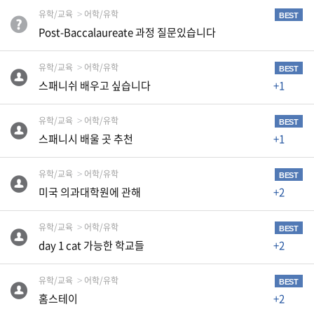
자
유학/교육
어학/유학
BEST
동
Post-Baccalaureate 과정 질문있습니다
차
유학/교육
어학/유학
BEST
스패니쉬 배우고 싶습니다
+1
정
부
혜
유학/교육
어학/유학
BEST
택
스패니시 배울 곳 추천
+1
서
비
스
유학/교육
어학/유학
BEST
미국 의과대학원에 관해
+2
전
문
유학/교육
어학/유학
BEST
가
day 1 cat 가능한 학교들
+2
칼
럼
유학/교육
어학/유학
BEST
미
홈스테이
+2
국