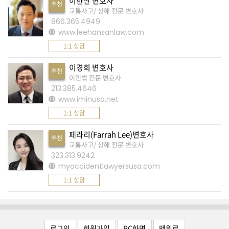
이한산 변호사
K
추천
교통사고/ 상해 전문 변호사
미
866.365.4949
국
www.leehansanlaw.com
이
1:1 상담
용
이경희 변호사
추천
수
이민법 전문 변호사
칙
213.385.4646
www.iminusa.net
안
1:1 상담
내
확
페라리(Farrah Lee)변호사
추천
교통사고/ 상해 전문 변호사
인
323.313.9242
바
myaccidentlawyersusa.com
랍
1:1 상담
니
다
.
로그인
회원가입
PC화면
맨위로