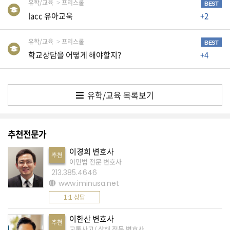
유학/교육
프리스쿨
BEST
생
lacc 유아교욱
+2
활
TIP
유학/교육
프리스쿨
BEST
학교상담을 어떻게 해야할지?
+4
질
문
하
유학/교육 목록보기
기
공
추천전문가
지
이경희 변호사
사
추천
항
이민법 전문 변호사
213.385.4646
www.iminusa.net
1:1 상담
A
S
이한산 변호사
추천
교통사고/ 상해 전문 변호사