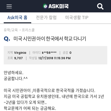
Ask미국 홈
전문가 칼럼
미국생활 TIP
×
Ask미국 홈
전문가 칼럼
미국생활 TIP
분
야
유학/교육
프리스쿨
별
상
Q.
미국 시민권 아이 한국에서 학교 다니기
담
글
지역
아이디
공감
Virginia
k**56****
0
조회
작성일
9,707
12/7/2018 11:15:36 PM
전
안녕하세요.
체
궁굼합니다.^^
미국 시민권아이 ,이중국적으로 한국국적을 가졌습니다.
이
지금 미국 공립학교 유치원생인데.. 내년에 한국으로 가서 1년
민/
~2년을 있다가 오게 되면..
비
학교문제가 어찌 되는 긍금해요.
자