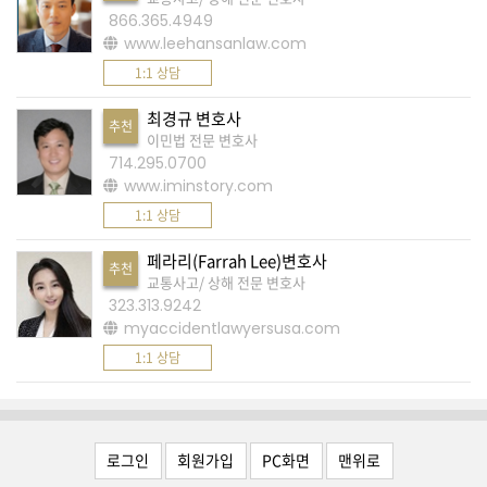
K
866.365.4949
미
www.leehansanlaw.com
국
1:1 상담
이
최경규 변호사
용
추천
이민법 전문 변호사
수
714.295.0700
www.iminstory.com
칙
1:1 상담
안
내
페라리(Farrah Lee)변호사
추천
확
교통사고/ 상해 전문 변호사
323.313.9242
인
myaccidentlawyersusa.com
바
1:1 상담
랍
니
다
로그인
회원가입
PC화면
맨위로
.