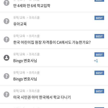
자
만 4세와 만 6세 학교입학
동
차
유학/교육
프리스쿨
BEST
유아교육
정
유학/교육
프리스쿨
부
BEST
혜
한국 어린이집 원장 자격증이 CA에서도 가능한가요?
택
서
비
유학/교육
프리스쿨
BEST
스
Bingo 변호사님
+1
전
유학/교육
프리스쿨
BEST
문
Bingo 변호사님
가
칼
럼
유학/교육
프리스쿨
BEST
미국 시민권 아이 한국에서 학교 다니기
미
국