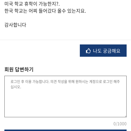
미국 학교 휴학이 가능한지?.
한국 학교는 어찌 들어갔다 올수 있는지요.
법
감사합니다
률
나도 궁금해요
주
택/
부
동
회원 답변하기
산
머
니/
재
테
크
0
/1000