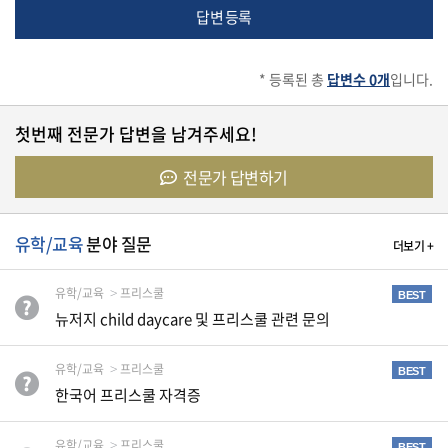
답변 등록
유
학/
교
* 등록된 총
답변수 0개
입니다.
육
첫번째 전문가 답변을 남겨주세요!
전문가 답변하기
건
강
유학/교육
분야 질문
더보기 +
여
유학/교육
프리스쿨
BEST
행/
뉴저지 child daycare 및 프리스쿨 관련 문의
취
미/
일
유학/교육
프리스쿨
상
BEST
한국어 프리스쿨 자격증
유학/교육
프리스쿨
BEST