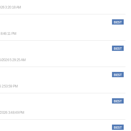
026 3:20:18 AM
BEST
 8:46:11 PM
BEST
5/2026 5:29:25 AM
BEST
6 2:53:59 PM
BEST
/2026 3:48:49 PM
BEST