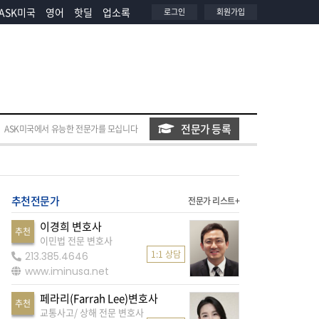
ASK미국
영어
핫딜
업소록
로그인
회원가입
전문가 등록
ASK미국에서 유능한 전문가를 모십니다
추천전문가
전문가 리스트+
이경희 변호사
추천
이민법 전문 변호사
1:1 상담
213.385.4646
www.iminusa.net
페라리(Farrah Lee)변호사
추천
교통사고/ 상해 전문 변호사