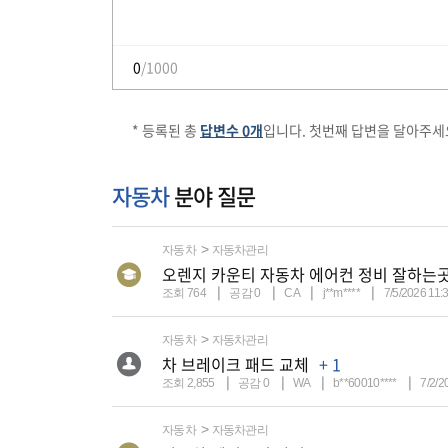
0
/1000
* 등록된 총
답변수 0개
입니다. 첫번째 답변을 달아주세
자동차
분야 질문
자동차
자동차관리
오렌지 카운티 자동차 에어컨 정비 잘하는
조회 764
공감 0
CA
j**m****
7/5/2026 11:
자동차
자동차관리
차 브레이크 패드 교체
+ 1
조회 2,855
공감 0
WA
b**60010****
7/2/2
자동차
자동차관리