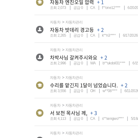
자동차 엔진오일 압력
+ 1
조회 2,073
공감 0
CA
t**one12****
6/20/2
자동차
자동차관리
자동차 밧데리 경고등
+ 2
조회 2,265
공감 0
CA
k**n3****
6/17/2026
자동차
자동차관리
차박사님 갈켜주시와요
+ 2
조회 2,996
공감 0
WA
b**ukdoll31****
6/1
자동차
자동차관리
수리를 맡긴지 1달이 넘었습니다.
+ 2
조회 3,556
공감 0
OH
w**08****
6/11/202
자동차
자동차관리
서 보천 목사님 께,
+ 3
조회 4,113
공감 0
CA
s**sengwo****
5/18
자동차
자동차관리