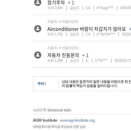
장기주차
+ 1
조회 3,684
공감 0
CA
k**happ****
4/29/2
자동차
자동차관리
Airconditioner 바람이 차갑지가 않아요
조회 1,702
공감 0
CA
p**lip758****
3/15/
자동차
자동차관리
자동차 진동문의
+ 1
조회 1,266
공감 0
IL
U**rs****
3/1/2026 7
상담 내용은 질문자의 질문 내용을 바탕으로 한 
주의 !
의 법률적 책임이 없음을 알려드립니다.
AGM Institute
www.agminstitute.org
대학입학사정/ 학자금 무상보조 전문 상담