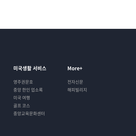
미국생활 서비스
More+
영주권문호
전자신문
중앙 한인 업소록
해피빌리지
미국 여행
골프 코스
중앙교육문화센터