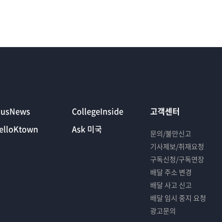
lusNews
CollegeInside
고객센터
elloKtown
Ask 미국
문의/불만신고
기사제보/취재요청
구독신청/구독연장
배달 주소 변경
배달 사고 신고
배달 임시 중지 요청
광고문의