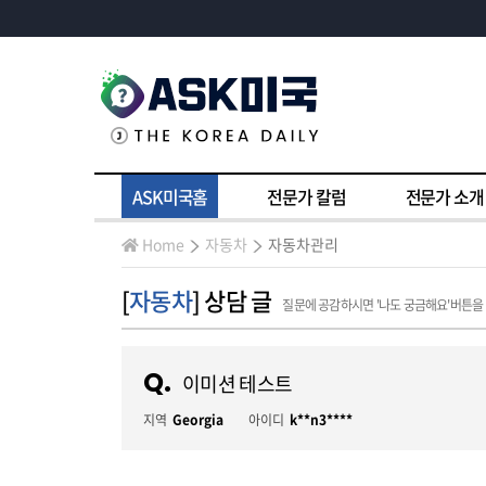
ASK미국홈
전문가 칼럼
전문가 소개
Home
자동차
자동차관리
[
자동차
] 상담 글
질문에 공감하시면 '나도 궁금해요'버튼을
Q.
이미션 테스트
지역
Georgia
아이디
k**n3****