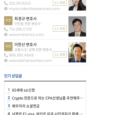
1:1 상담
323.313.9242
myaccidentlawyersusa.com
최경규 변호사
추천
이민법 전문 변호사
1:1 상담
714.295.0700
www.iminstory.com
이한산 변호사
추천
교통사고/ 상해 전문 변호사
1:1 상담
866.365.4949
www.leehansanlaw.com
인기 상담글
65세에 ssi신청
Crypto 전문으로 하는 CPA선생님좀 추천해주세요~~
배우자의 쇼셜연금
남편은 F1 visa, 부인은 미국 시민권자가 함께 공항에 들어올 때