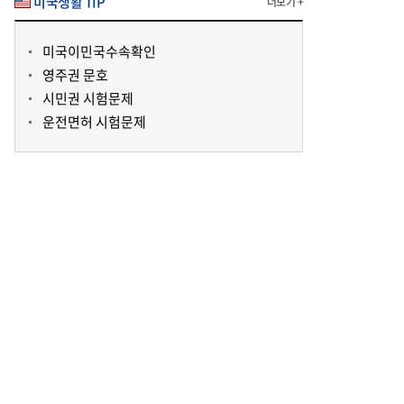
미국생활 TIP
더보기 +
미국이민국수속확인
영주권 문호
시민권 시험문제
운전면허 시험문제