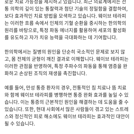
로운 치료 가능성을 제시하고 있습니다. 최근 의료계에서는 전
통 의학의 깊이 있는 통찰력과 첨단 기술의 정밀함을 결합하여,
보다 효과적인 치료 방법을 모색하고 있습니다. 웨이브 테라피
는 이러한 흐름 속에서 인체의 기혈 순환을 중시하는 한의학의
법
률
원리를 바탕으로, 특정 파동 에너지를 활용하여 세포의 활성화
를 유도하고 자가 치유 능력을 극대화하는 데 기여합니다.
한의학에서는 질병의 원인을 단순히 국소적인 문제로 보지 않
주
고, 몸 전체의 균형이 깨진 결과로 이해합니다. 웨이브 테라피는
택/
부
이러한 관점을 반영하여, 특정 주파수의 파동을 통해 염증을 완
동
화하고 손상된 조직의 재생을 촉진합니다.
산
예를 들어, 만성 통증 환자의 경우, 전통적인 침 치료나 뜸 치료
와 함께 웨이브 테라피를 병행하면 통증 완화 효과를 높일 수 있
머
습니다. 이는 통증의 근본적인 원인을 해결하는 데 도움을 줄 수
니/
있습니다. 또한, 현대 사회에서 많은 사람들이 겪고 있는 스트레
재
스와 정신적인 피로 해소에도 웨이브 테라피는 효과적인 대안이
테
크
될 수 있습니다.