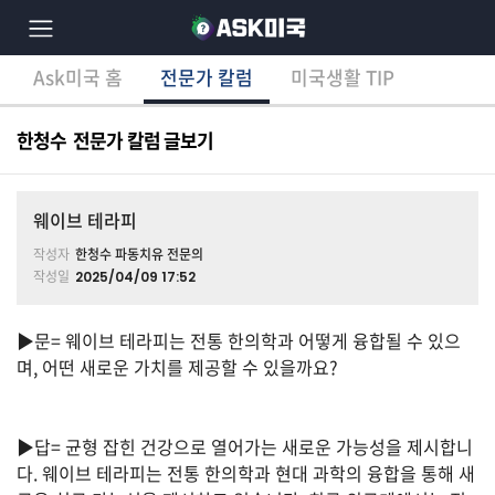
Ask미국 홈
전문가 칼럼
미국생활 TIP
×
Ask미국 홈
전문가 칼럼
미국생활 TIP
분
야
한청수 전문가 칼럼 글보기
별
상
담
글
웨이브 테라피
작성자
한청수 파동치유 전문의
작성일
2025/04/09 17:52
전
체
▶문= 웨이브 테라피는 전통 한의학과 어떻게 융합될 수 있으
며, 어떤 새로운 가치를 제공할 수 있을까요?
이
민/
▶답= 균형 잡힌 건강으로 열어가는 새로운 가능성을 제시합니
비
다. 웨이브 테라피는 전통 한의학과 현대 과학의 융합을 통해 새
자