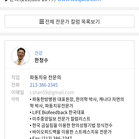
자
동
차
전체 전문가 칼럼 목록보기
정
부
혜
건강
택
한청수
서
비
스
직업
파동치유 전문의
전화
213-386-2345
전
이메일
cshan59@gmail.com
문
약력
• 파동한방병원 대표원장, 한의학 박사, 캐나다 자연의
가
학 박사, 파동치유전문가
칼
• LIFE Biofeedback 한국대표
럼
• 미주중앙일보 전문가 컬럼리스트
• 한국 금실침을 이용한 한의성형기법 정식전수
미
• 바이오피드백을 이용한 스트레스치유 전문가
국
• Fax: (213) 386-2347