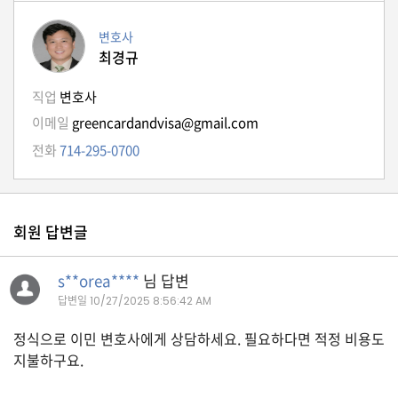
K
미
변호사
국
최경규
이
직업
변호사
용
이메일
greencardandvisa@gmail.com
수
전화
714-295-0700
칙
안
내
확
회원 답변글
인
바
s**orea****
님 답변
답변일
10/27/2025 8:56:42 AM
랍
니
정식으로 이민 변호사에게 상담하세요. 필요하다면 적정 비용도
다
지불하구요.
.