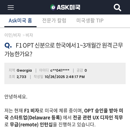
Ask미국 홈
전문가 칼럼
미국생활 TIP
×
Ask미국 홈
전문가 칼럼
미국생활 TIP
분
야
이민/비자
비자
별
상
Q.
F1 OPT 신분으로 한국에서 1~3개월간 원격 근무
담
가능한가요?
글
지역
아이디
공감
Georgia
c**041****
0
조회
작성일
2,733
10/26/2025 2:48:17 PM
전
체
안녕하세요.
저는 현재
F1 비자
로 미국에 체류 중이며,
OPT 승인을 받아 미
이
민/
국 스타트업(Delaware 등록)
에서
전공 관련 UX 디자인 직무
비
로
무급(remote) 인턴십
을 진행하고 있습니다.
자