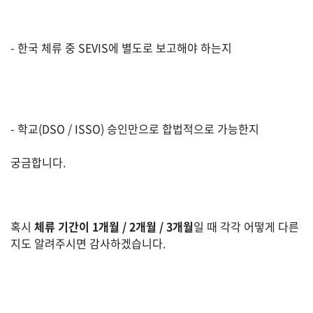
유
학/
- 한국 체류 중 SEVIS에 별도로 보고해야 하는지
교
육
- 학교(DSO / ISSO) 승인만으로 합법적으로 가능한지
건
강
궁금합니다.
여
행/
취
혹시
체류 기간이 1개월 / 2개월 / 3개월
일 때 각각 어떻게 다른
미/
지도 알려주시면 감사하겠습니다.
일
상