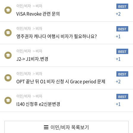
습
이민/비자
비자
BEST
니
ViSA Revoke 관련 문의
+2
다
.
이민/비자
비자
BEST
영주권자 캐나다 여행시 비자가 필요하나요?
+1
A
S
이민/비자
비자
BEST
J2-> J1비자.변경
+1
K
미
이민/비자
비자
BEST
국
OPT 끝난 뒤 O1 비자 신청 시 Grace period 문제
+2
비
속
이민/비자
비자
BEST
어
I140 신청후 e2신분변경
+1
,
상
호
이민/비자 목록보기