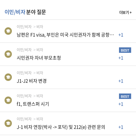
A
이민/비자
분야 질문
더보기 +
S
K
이민/비자
비자
남편은 F1 visa, 부인은 미국 시민권자가 함께 공항에 들어올 때
+1
미
국
이민/비자
비자
BEST
에
시민권자 자녀 부모초청
+1
서
새
이민/비자
비자
로
J1-J2 비자 변경
+1
운
전
이민/비자
비자
BEST
문
f1, 트랜스퍼 시기
+1
가
이민/비자
비자
를
J-1 비자 연장(박사 -> 포닥) 및 212(e) 관련 문의
+1
찾