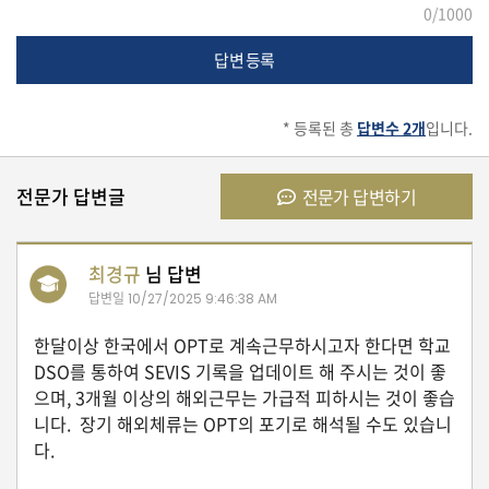
0
/1000
생
활
답변 등록
TIP
* 등록된 총
답변수 2개
입니다.
질
문
하
전문가 답변글
전문가 답변하기
기
최경규
님 답변
공
답변일
지
10/27/2025 9:46:38 AM
사
한달이상 한국에서 OPT로 계속근무하시고자 한다면 학교
항
DSO를 통하여 SEVIS 기록을 업데이트 해 주시는 것이 좋
으며, 3개월 이상의 해외근무는 가급적 피하시는 것이 좋습
니다. 장기 해외체류는 OPT의 포기로 해석될 수도 있습니
A
다.
S