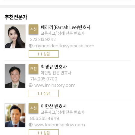
간
비
추천전문가
방
글
페라리(Farrah Lee)변호사
추천
교통사고/ 상해 전문 변호사
을
323.313.9242
금
myaccidentlawyersusa.com
지
1:1 상담
합
최경규 변호사
니
추천
이민법 전문 변호사
다
714.295.0700
www.iminstory.com
.
1:1 상담
빈
이한산 변호사
추천
번
교통사고/ 상해 전문 변호사
866.365.4949
호
www.leehansanlaw.com
조
1:1 상담