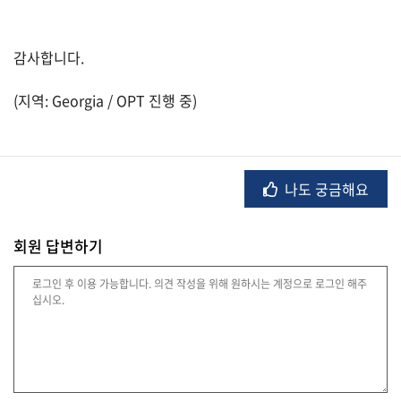
자
동
차
감사합니다.
(지역: Georgia / OPT 진행 중)
정
부
혜
택
서
나도 궁금해요
비
스
회원 답변하기
전
문
가
칼
럼
미
국