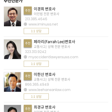
추천전문가
A
이경희 변호사
추천
이민법 전문 변호사
S
213.385.4646
K
www.iminusa.net
미
1:1 상담
국
페라리(Farrah Lee)변호사
에
추천
교통사고/ 상해 전문 변호사
서
323.313.9242
myaccidentlawyersusa.com
새
1:1 상담
로
운
이한산 변호사
추천
전
교통사고/ 상해 전문 변호사
866.365.4949
문
www.leehansanlaw.com
가
1:1 상담
를
찾
최경규 변호사
추천
이민법 전문 변호사