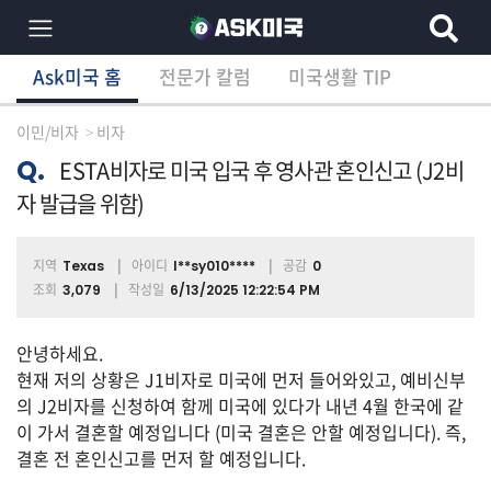
Ask미국 홈
전문가 칼럼
미국생활 TIP
×
Ask미국 홈
전문가 칼럼
미국생활 TIP
분
야
이민/비자
비자
별
상
Q.
ESTA비자로 미국 입국 후 영사관 혼인신고 (J2비
담
자 발급을 위함)
글
지역
아이디
공감
Texas
l**sy010****
0
조회
작성일
3,079
6/13/2025 12:22:54 PM
전
체
안녕하세요.
현재 저의 상황은 J1비자로 미국에 먼저 들어와있고, 예비신부
의 J2비자를 신청하여 함께 미국에 있다가 내년 4월 한국에 같
이
이 가서 결혼할 예정입니다 (미국 결혼은 안할 예정입니다). 즉,
민/
결혼 전 혼인신고를 먼저 할 예정입니다.
비
자