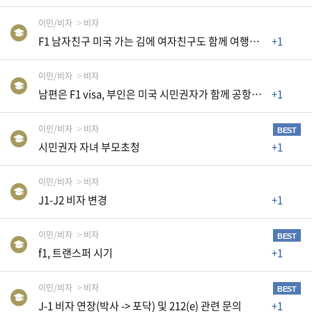
생
활
이민/비자
비자
TIP
F1 남자친구 미국 가는 김에 여자친구도 함께 여행하러 가도 되나요?
+1
이민/비자
비자
질
남편은 F1 visa, 부인은 미국 시민권자가 함께 공항에 들어올 때
+1
문
하
이민/비자
비자
BEST
기
시민권자 자녀 부모초청
+1
공
이민/비자
비자
지
J1-J2 비자 변경
+1
사
항
이민/비자
비자
BEST
f1, 트랜스퍼 시기
+1
A
이민/비자
비자
BEST
S
J-1 비자 연장(박사 -> 포닥) 및 212(e) 관련 문의
+1