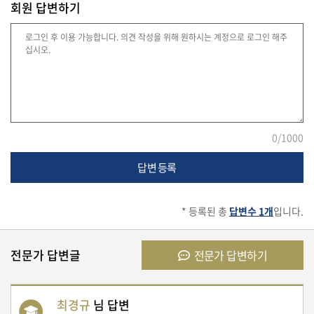
회원 답변하기
유
학/
교
육
건
0
/1000
강
답변 등록
여
* 등록된 총
답변수 1개
입니다.
행/
취
미/
일
전문가 답변글
전문가 답변하기
상
최경규
님 답변