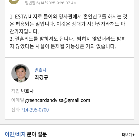
답변일
6/14/2025 9:26:07 AM
자
동
차
1. ESTA 비자로 들어와 영사관에서 혼인신고를 하시는 것
은 허용되는 일입니다. 이것은 상대가 시민권자라해도 마
찬가지입니다.
2. 결혼의도를 밝히셔도 됩니다. 밝히지 않았더라도 밝히
정
지 않았다는 사실이 문제될 가능성은 거의 없습니다.
부
혜
택
서
비
변호사
스
최경규
전
직업
변호사
문
이메일
greencardandvisa@gmail.com
가
전화
714-295-0700
칼
럼
미
이민/비자
분야 질문
더보기 +
국