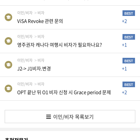
K
미
이민/비자
비자
BEST
국
ViSA Revoke 관련 문의
+2
이
용
이민/비자
비자
BEST
영주권자 캐나다 여행시 비자가 필요하나요?
+1
수
칙
이민/비자
비자
BEST
안
J2-> J1비자.변경
+1
내
확
이민/비자
비자
BEST
인
OPT 끝난 뒤 O1 비자 신청 시 Grace period 문제
+2
바
랍
니
이민/비자 목록보기
다
.