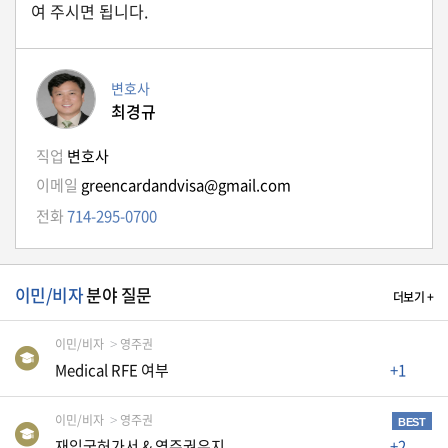
여 주시면 됩니다.
자
동
차
변호사
최경규
정
부
직업
변호사
혜
이메일
greencardandvisa@gmail.com
택
서
전화
714-295-0700
비
스
전
이민/비자
분야 질문
더보기 +
문
가
이민/비자
영주권
칼
Medical RFE 여부
+1
럼
미
이민/비자
영주권
BEST
국
재입국허가서 & 영주권유지
+2