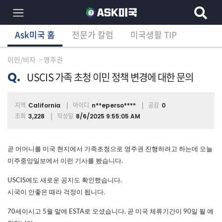
Ask미국 홈
전문가 칼럼
미국생활 TIP
×
Ask미국 홈
전문가 칼럼
미국생활 TIP
분
야
이민/비자
영주권
별
상
Q.
USCIS 가족 초청 이민 정책 변경에 대한 문의
담
글
지역
아이디
공감
California
n**eperso****
0
조회
작성일
3,228
8/6/2025 9:55:05 AM
전
체
곧 어머니를 미국 현지에서 가족초청으로 영주권 진행하려고 하는데 오늘
미주중앙일보에서 이런 기사를 봤습니다.
USCIS에도 새로운 공지도 확인했습니다.
이
시국이 안좋은 때라 걱정이 됩니다.
민/
비
70세이시고 5월 말에 ESTA로 오셨습니다. 곧 미국 체류기간이 90일 될 예
자