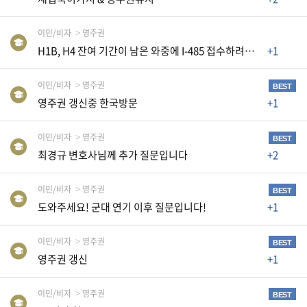
생
활
이민/비자
영주권
TIP
H1B, H4 잔여 기간이 남은 와중에 I-485 접수하려는데 AP카드와 EAD신청이 필요할까요
+1
이민/비자
영주권
BEST
질
영주권 갱신중 한국방문
+1
문
하
기
이민/비자
영주권
BEST
최경규 변호사님께 추가 질문입니다
+2
공
지
이민/비자
영주권
BEST
사
도와주세요! 군대 연기 이후 질문입니다!
+1
항
이민/비자
영주권
BEST
영주권 갱신
+1
A
S
이민/비자
영주권
BEST