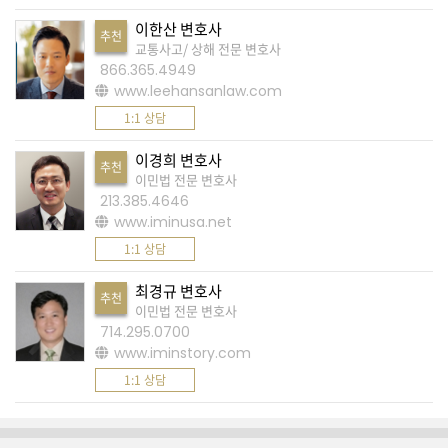
이한산 변호사
A
추천
교통사고/ 상해 전문 변호사
S
866.365.4949
K
www.leehansanlaw.com
미
1:1 상담
국
이경희 변호사
추천
에
이민법 전문 변호사
서
213.385.4646
www.iminusa.net
새
1:1 상담
로
운
최경규 변호사
추천
이민법 전문 변호사
전
714.295.0700
문
www.iminstory.com
가
1:1 상담
를
찾