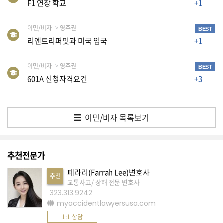
K
F1 연장 학교
+1
미
이민/비자
영주권
국
BEST
리엔트리퍼밋과 미국 입국
+1
이
용
이민/비자
영주권
BEST
수
601A 신청자격요건
+3
칙
안
내
이민/비자 목록보기
확
인
추천전문가
바
랍
페라리(Farrah Lee)변호사
추천
교통사고/ 상해 전문 변호사
니
323.313.9242
다
myaccidentlawyersusa.com
.
1:1 상담