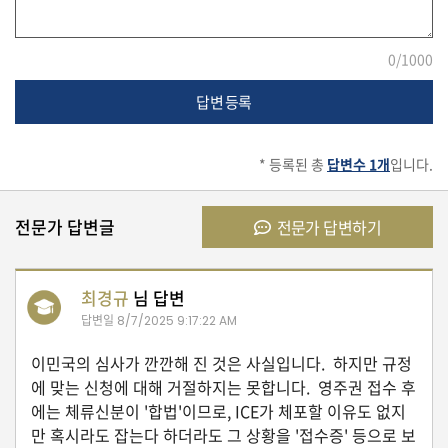
유
0
/1000
학/
교
육
답변 등록
* 등록된 총
답변수 1개
입니다.
건
강
전문가 답변글
전문가 답변하기
여
최경규
님 답변
행/
취
답변일
8/7/2025 9:17:22 AM
미/
일
이민국의 심사가 깐깐해 진 것은 사실입니다. 하지만 규정
상
에 맞는 신청에 대해 거절하지는 못합니다. 영주권 접수 후
에는 체류신분이 '합법'이므로, ICE가 체포할 이유도 없지
만 혹시라도 잡는다 하더라도 그 상황을 '접수증' 등으로 보