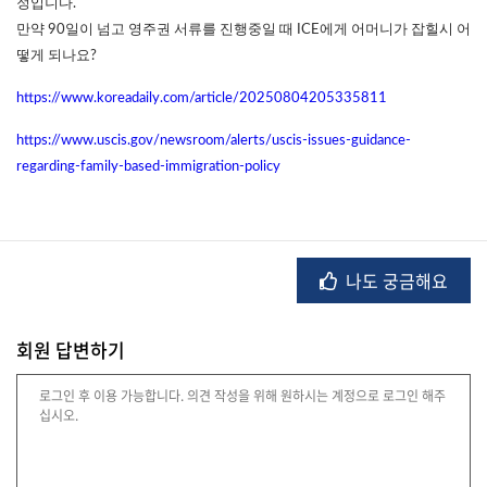
정입니다.
만약 90일이 넘고 영주권 서류를 진행중일 때 ICE에게 어머니가 잡힐시 어
떻게 되나요?
법
률
https://www.koreadaily.com/article/20250804205335811
https://www.uscis.gov/newsroom/alerts/uscis-issues-guidance-
regarding-family-based-immigration-policy
주
택/
부
동
산
나도 궁금해요
회원 답변하기
머
니/
재
테
크