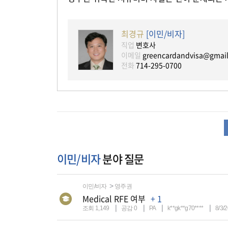
최경규
[이민/비자]
직업
변호사
이메일
greencardandvisa@gmai
전화
714-295-0700
이민/비자
분야 질문
이민/비자
영주권
Medical RFE 여부
+ 1
조회 1,149
공감 0
PA
k**gk**g70****
8/3/