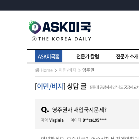
ASK미국홈
전문가 칼럼
전문가 소개
Home
이민/비자
영주권
[
이민/비자
] 상담 글
질문에 공감하시면 '나도 궁금해요'
Q.
영주권자 재입국시문제?
지역
Virginia
아이디
B**ce195****
안녕하세요. 요즘시국이 어수선해서 전에안하던