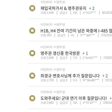
이민/비자
영주권
재입국허가서 & 영주권유지
+ 2
조회 1,648
공감 1
GA
s**m13****
8/1/202
이민/비자
영주권
H1B, H4 잔여 기간이 남은 와중에 I-4
조회 955
공감 0
AL
h****ajin****
7/31/202
이민/비자
영주권
영주권 갱신중 한국방문
+ 1
조회 2,668
공감 0
CA
j**esoh2****
7/28/2
이민/비자
영주권
최경규 변호사님께 추가 질문입니다
+ 2
조회 2,703
공감 0
CA
N**dea99****
7/27/
이민/비자
영주권
도와주세요! 군대 연기 이후 질문입니다!
+
조회 2,892
공감 0
GA
s**0710****
7/26/2