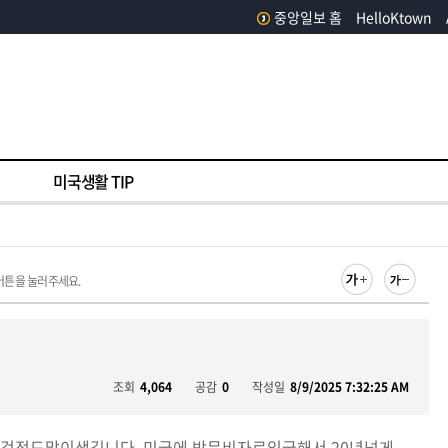
중앙일보 홈
HelloKtown
미국생활 TIP
버튼을 눌러주세요.
조회
4,064
공감
0
작성일
8/9/2025 7:32:25 AM
걱정도많이생깁니다. 미국에 방문비자로입국해서 20년넘게