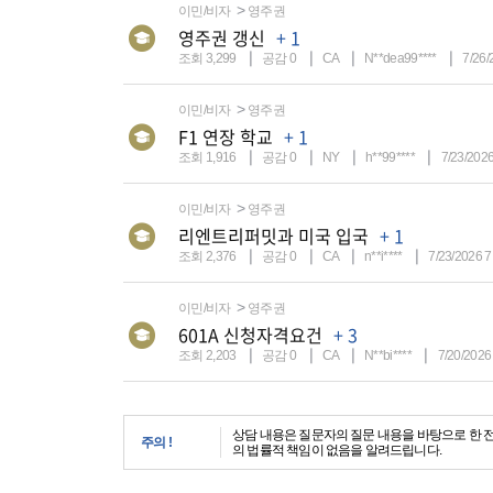
이민/비자
영주권
영주권 갱신
+ 1
조회 3,299
공감 0
CA
N**dea99****
7/26/
이민/비자
영주권
F1 연장 학교
+ 1
조회 1,916
공감 0
NY
h**99****
7/23/202
이민/비자
영주권
리엔트리퍼밋과 미국 입국
+ 1
조회 2,376
공감 0
CA
n**i****
7/23/2026 7
이민/비자
영주권
601A 신청자격요건
+ 3
조회 2,203
공감 0
CA
N**bi****
7/20/2026
상담 내용은 질문자의 질문 내용을 바탕으로 한 
주의 !
의 법률적 책임이 없음을 알려드립니다.