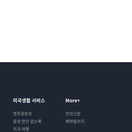
미국생활 서비스
More+
영주권문호
전자신문
중앙 한인 업소록
해피빌리지
미국 여행