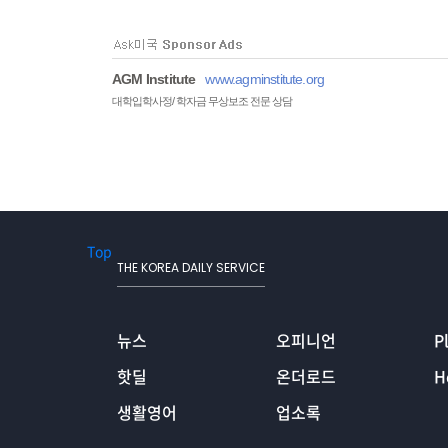
AGM Institute
www.agminstitute.org
대학입학사정/ 학자금 무상보조 전문 상담
Top
THE KOREA DAILY SERVICE
뉴스
오피니언
P
핫딜
온더로드
H
생활영어
업소록