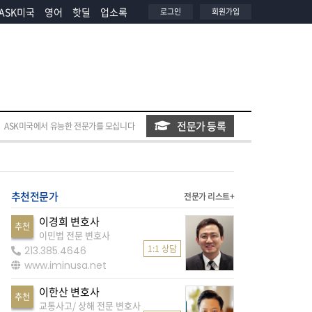
ASK미국
영어
핫딜
업소록
로그인
회원가입
전문가 등록
ASK미국에서 유능한 전문가를 모십니다
추천전문가
전문가 리스트+
이경희 변호사
추천
이민법 전문 변호사
1:1 상담
213.385.4646
www.iminusa.net
이한산 변호사
추천
교통사고/ 상해 전문 변호사