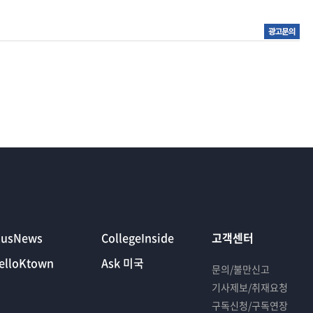
lusNews
CollegeInside
고객센터
elloKtown
Ask 미국
문의/불만신고
기사제보/취재요청
구독신청/구독연장