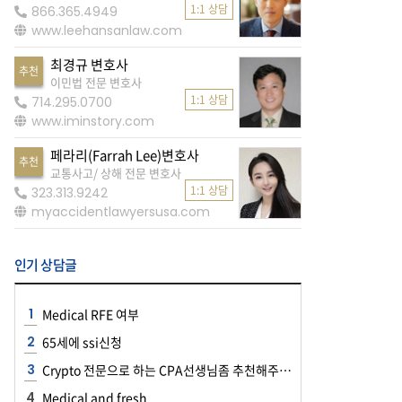
1:1 상담
866.365.4949
www.leehansanlaw.com
최경규 변호사
추천
이민법 전문 변호사
1:1 상담
714.295.0700
www.iminstory.com
페라리(Farrah Lee)변호사
추천
교통사고/ 상해 전문 변호사
1:1 상담
323.313.9242
myaccidentlawyersusa.com
인기 상담글
Medical RFE 여부
65세에 ssi신청
Crypto 전문으로 하는 CPA선생님좀 추천해주세요~~
Medical and fresh