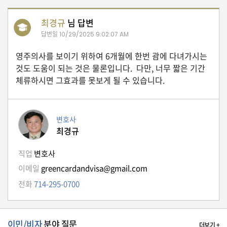
최경규
님 답변
유
학/
답변일
10/29/2025 9:02:07 AM
교
육
영주의사를 보이기 위하여 6개월에 한번 괌에 다녀가시는
것도 도움이 되는 것은 물론입니다. 다만, 너무 짧은 기간
체류하시면 그효과를 못보게 될 수 있습니다.
건
강
변호사
최경규
여
직업
변호사
행/
취
이메일
greencardandvisa@gmail.com
미/
일
전화
714-295-0700
상
이민/비자
분야 질문
더보기 +