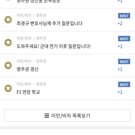
영주권 갱신중 한국방문
+1
생
활
이민/비자
영주권
TIP
BEST
최경규 변호사님께 추가 질문입니다
+2
이민/비자
영주권
질
BEST
도와주세요! 군대 연기 이후 질문입니다!
+1
문
하
기
이민/비자
영주권
BEST
영주권 갱신
+1
공
지
이민/비자
영주권
BEST
사
F1 연장 학교
+1
항
이민/비자 목록보기
A
S