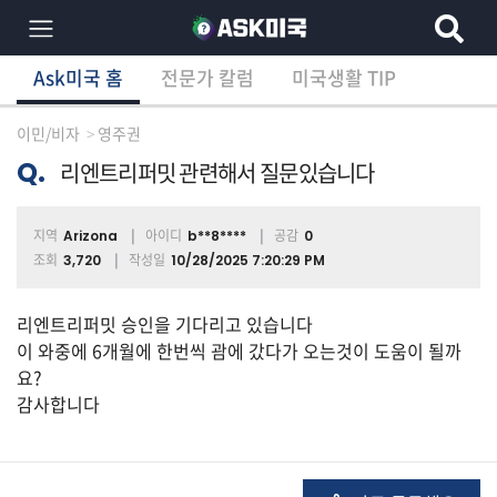
Ask미국 홈
전문가 칼럼
미국생활 TIP
×
Ask미국 홈
전문가 칼럼
미국생활 TIP
분
야
이민/비자
영주권
별
상
Q.
리엔트리퍼밋 관련해서 질문있습니다
담
글
지역
아이디
공감
Arizona
b**8****
0
조회
작성일
3,720
10/28/2025 7:20:29 PM
전
리엔트리퍼밋 승인을 기다리고 있습니다
체
이 와중에 6개월에 한번씩 괌에 갔다가 오는것이 도움이 될까
요?
감사합니다
이
민/
비
자