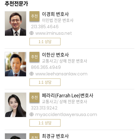
K
추천전문가
미
이경희 변호사
추천
국
이민법 전문 변호사
213.385.4646
이
www.iminusa.net
용
1:1 상담
수
칙
이한산 변호사
추천
교통사고/ 상해 전문 변호사
안
866.365.4949
내
www.leehansanlaw.com
확
1:1 상담
인
페라리(Farrah Lee)변호사
바
추천
교통사고/ 상해 전문 변호사
랍
323.313.9242
니
myaccidentlawyersusa.com
다
1:1 상담
.
최경규 변호사
추천