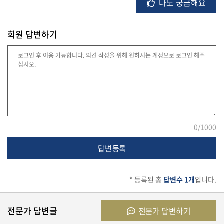
나도 궁금해요
회원 답변하기
법
률
주
택/
부
동
산
0
/1000
답변 등록
머
니/
* 등록된 총
답변수 1개
입니다.
재
테
크
전문가 답변글
전문가 답변하기