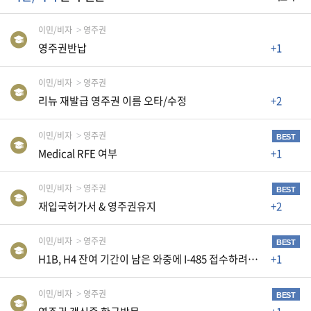
자
동
이민/비자
영주권
차
영주권반납
+1
이민/비자
영주권
정
리뉴 재발급 영주권 이름 오타/수정
+2
부
혜
택
이민/비자
영주권
BEST
서
Medical RFE 여부
+1
비
스
이민/비자
영주권
BEST
전
재입국허가서 & 영주권유지
+2
문
가
이민/비자
영주권
BEST
칼
H1B, H4 잔여 기간이 남은 와중에 I-485 접수하려는데 AP카드와 EAD신청이 필요할까요
+1
럼
미
이민/비자
영주권
BEST
국