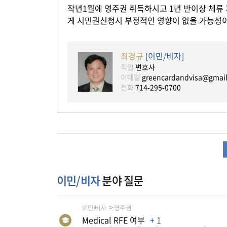
작년1월에 영주권 취득하시고 1년 반이상 체류
게 시민권신청시 부정적인 영향이 없을 가능성이
최경규
[이민/비자]
직업
변호사
이메일
greencardandvisa@gmai
전화
714-295-0700
이민/비자
분야 질문
이민/비자
영주권
Medical RFE 여부
+ 1