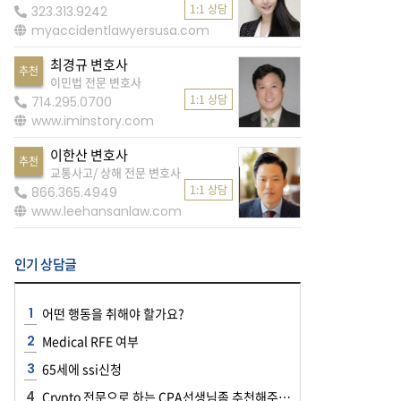
1:1 상담
323.313.9242
myaccidentlawyersusa.com
최경규 변호사
추천
이민법 전문 변호사
1:1 상담
714.295.0700
www.iminstory.com
이한산 변호사
추천
교통사고/ 상해 전문 변호사
1:1 상담
866.365.4949
www.leehansanlaw.com
인기 상담글
어떤 행동을 취해야 할가요?
Medical RFE 여부
65세에 ssi신청
Crypto 전문으로 하는 CPA선생님좀 추천해주세요~~