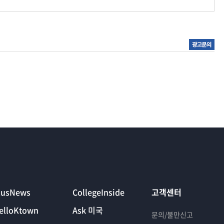
lusNews
CollegeInside
고객센터
elloKtown
Ask 미국
문의/불만신고