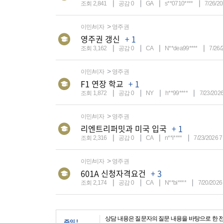
조회 2,841
공감 0
GA
s**0710****
7/26/2
이민/비자
영주권
영주권 갱신
+ 1
조회 3,162
공감 0
CA
N**dea99****
7/26/
이민/비자
영주권
F1 연장 학교
+ 1
조회 1,872
공감 0
NY
h**99****
7/23/202
이민/비자
영주권
리엔트리퍼밋과 미국 입국
+ 1
조회 2,316
공감 0
CA
n**i****
7/23/2026 7
이민/비자
영주권
601A 신청자격요건
+ 3
조회 2,174
공감 0
CA
N**bi****
7/20/2026
상담 내용은 질문자의 질문 내용을 바탕으로 한 
주의 !