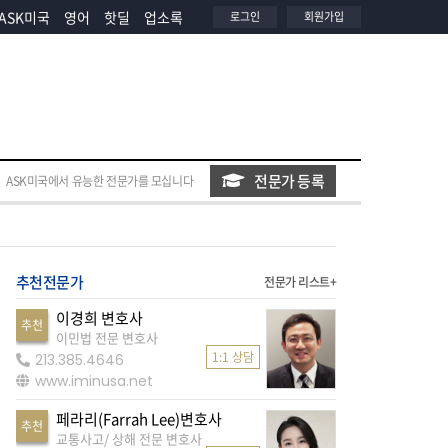
ASK미국
영어
핫딜
업소록
로그인
회원가입
전문가 등록
ASK미국에서 유능한 전문가를 모십니다
추천전문가
전문가 리스트+
이경희 변호사
추천
이민법 전문 변호사
1:1 상담
213.385.4646
www.iminusa.net
페라리(Farrah Lee)변호사
추천
교통사고/ 상해 전문 변호사