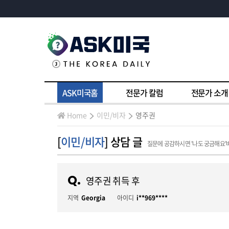
ASK미국홈
전문가 칼럼
전문가 소개
Home
이민/비자
영주권
[
이민/비자
] 상담 글
질문에 공감하시면 '나도 궁금해요'
Q.
영주권 취득 후
지역
Georgia
아이디
i**969****