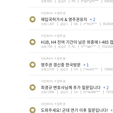
조회 825
공감 0
PA
k**gk**g70****
8/3/20
이민/비자
영주권
재입국허가서 & 영주권유지
+ 2
조회 1,337
공감 1
GA
s**m13****
8/1/202
이민/비자
영주권
H1B, H4 잔여 기간이 남은 와중에 I-4
조회 738
공감 0
AL
h****ajin****
7/31/202
이민/비자
영주권
영주권 갱신중 한국방문
+ 1
조회 2,578
공감 0
CA
j**esoh2****
7/28/2
이민/비자
영주권
최경규 변호사님께 추가 질문입니다
+ 2
조회 2,606
공감 0
CA
N**dea99****
7/27/
이민/비자
영주권
도와주세요! 군대 연기 이후 질문입니다!
+