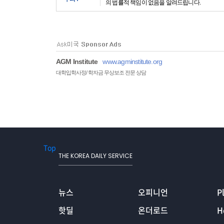
의 법률적 책임이 없음을 알려드립니다.
AGM Institute
www.agminstitute.org
대학입학사정/ 학자금 무상보조 전문 상담
Top
THE KOREA DAILY SERVICE
뉴스
오피니언
P
핫딜
온더로드
H