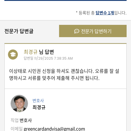
유
* 등록된 총
답변수 1개
입니다.
학/
교
육
전문가 답변글
전문가 답변하기
최경규
님 답변
건
강
답변일
11/29/2025 7:38:35 AM
이상태로 시민권 신청을 하셔도 괜찮습니다. 오류를 잘 설
명하시고 서류를 맞추어 제출해 주시면 됩니다.
여
행/
취
미/
변호사
일
최경규
상
직업
변호사
이메일
greencardandvisa@gmail.com