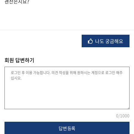
괜찬은지요?
법
률
나도 궁금해요
주
택/
회원 답변하기
부
동
산
머
니/
재
0
/1000
테
크
답변 등록