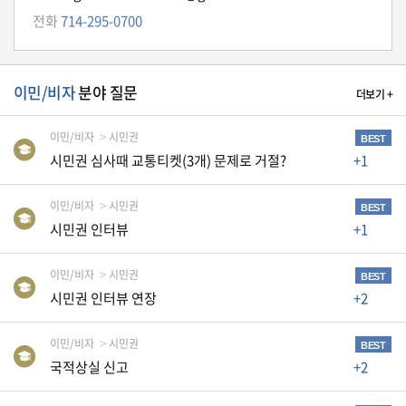
자
전화
714-295-0700
동
차
이민/비자
분야 질문
더보기 +
정
부
이민/비자
시민권
BEST
혜
시민권 심사때 교통티켓(3개) 문제로 거절?
+1
택
서
비
이민/비자
시민권
BEST
스
시민권 인터뷰
+1
전
이민/비자
시민권
BEST
문
시민권 인터뷰 연장
+2
가
칼
럼
이민/비자
시민권
BEST
국적상실 신고
+2
미
국