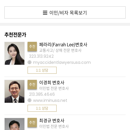
K
미
이민/비자 목록보기
국
이
추천전문가
용
수
페라리(Farrah Lee)변호사
추천
칙
교통사고/ 상해 전문 변호사
323.313.9242
안
myaccidentlawyersusa.com
내
1:1 상담
확
이경희 변호사
인
추천
이민법 전문 변호사
바
213.385.4646
랍
www.iminusa.net
니
1:1 상담
다
최경규 변호사
추천
.
이민법 전문 변호사