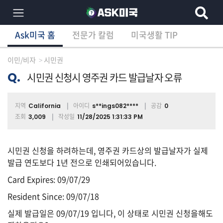
Ask미국 홈
전문가 칼럼
미국생활 TIP
×
Ask미국 홈
전문가 칼럼
미국생활 TIP
분
야
이민/비자
시민권
별
상
Q.
시민권 신청시 영주권 카드 발급날자 오류
담
글
지역
아이디
공감
California
s**ings082****
0
조회
작성일
3,009
11/28/2025 1:31:33 PM
전
체
시민권 신청을 하려하는데, 영주권 카드상의 발급날자가 실제
발급 연도보다 1년 전으로 인쇄되어있습니다.
Card Expires: 09/07/29
이
Resident Since: 09/07/18
민/
비
실제 발급일은 09/07/19 입니다, 이 상태로 시민권 신청을해도
자