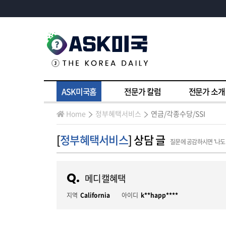
ASK미국홈
전문가 칼럼
전문가 소개
Home
정부혜택서비스
연금/각종수당/SSI
[
정부혜택서비스
] 상담 글
질문에 공감하시면 '나도
Q.
메디캘혜택
지역
California
아이디
k**happ****