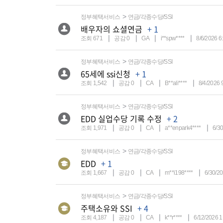
정부혜택서비스
연금/각종수당/SSI
배우자의 쇼셜연금
+ 1
조회 671
공감 0
GA
i**spw****
8/6/2026 6
정부혜택서비스
연금/각종수당/SSI
65세에 ssi신청
+ 1
조회 1,542
공감 0
CA
B**ali****
8/4/2026 
정부혜택서비스
연금/각종수당/SSI
EDD 실업수당 기록 수정
+ 2
조회 1,971
공감 0
CA
a**enpark4****
6/3
정부혜택서비스
연금/각종수당/SSI
EDD
+ 1
조회 1,667
공감 0
CA
m**i198****
6/30/20
정부혜택서비스
연금/각종수당/SSI
주택소유와 SSI
+ 4
조회 4,187
공감 0
CA
k**r****
6/12/2026 1