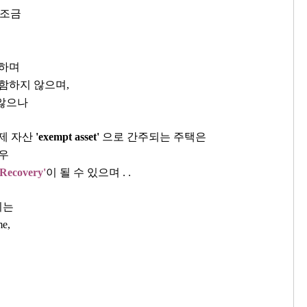
활보조금
 하며
함하지 않으며,
않으나
제 자산
'exempt asset'
으로 간주되는 주택은
경우
 Recovery'
이 될 수 있으며 . .
치는
me,
라