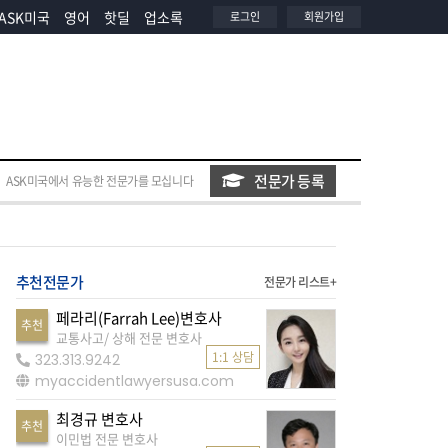
ASK미국
영어
핫딜
업소록
로그인
회원가입
전문가 등록
ASK미국에서 유능한 전문가를 모십니다
추천전문가
전문가 리스트+
페라리(Farrah Lee)변호사
추천
교통사고/ 상해 전문 변호사
1:1 상담
323.313.9242
myaccidentlawyersusa.com
최경규 변호사
추천
이민법 전문 변호사