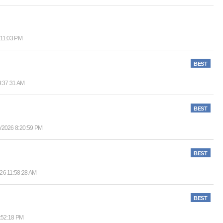
:11:03 PM
BEST
9:37:31 AM
BEST
0/2026 8:20:59 PM
BEST
26 11:58:28 AM
BEST
:52:18 PM