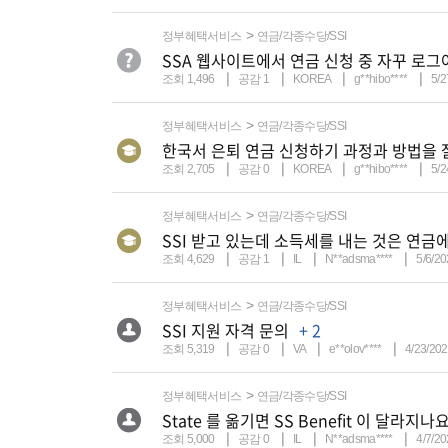
정부혜택서비스
연금/각종수당/SSI
SSA 웹사이트에서 연금 신청 중 자꾸 로그
조회 1,496
공감 1
KOREA
g**hibo****
5/2
정부혜택서비스
연금/각종수당/SSI
한국서 은퇴 연금 신청하기 과정과 방법을 
조회 2,705
공감 0
KOREA
g**hibo****
5/2
정부혜택서비스
연금/각종수당/SSI
SSI 받고 있는데 소득세를 내는 것은 연
조회 4,629
공감 1
IL
N**adsma****
5/6/20
정부혜택서비스
연금/각종수당/SSI
SSI 지원 자격 문의
+ 2
조회 5,319
공감 0
VA
e**olov****
4/23/202
정부혜택서비스
연금/각종수당/SSI
State 를 옮기면 SS Benefit 이 달라지나
조회 5,000
공감 0
IL
N**adsma****
4/7/20