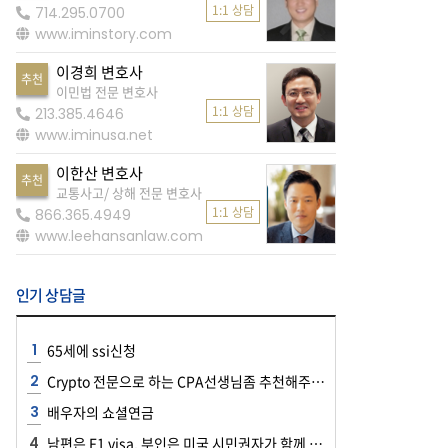
1:1 상담
714.295.0700
www.iminstory.com
이경희 변호사
추천
이민법 전문 변호사
1:1 상담
213.385.4646
www.iminusa.net
이한산 변호사
추천
교통사고/ 상해 전문 변호사
1:1 상담
866.365.4949
www.leehansanlaw.com
인기 상담글
65세에 ssi신청
Crypto 전문으로 하는 CPA선생님좀 추천해주세요~~
배우자의 쇼셜연금
남편은 F1 visa, 부인은 미국 시민권자가 함께 공항에 들어올 때