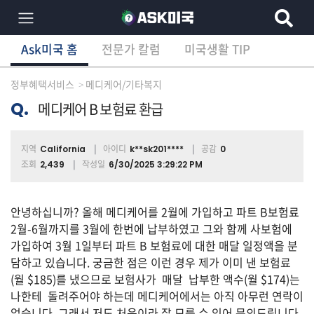
Ask미국 홈
전문가 칼럼
미국생활 TIP
×
Ask미국 홈
전문가 칼럼
미국생활 TIP
분
야
정부혜택서비스
메디케어/기타복지
별
상
Q.
메디케어 B 보험료 환급
담
글
지역
아이디
공감
California
k**sk201****
0
조회
작성일
2,439
6/30/2025 3:29:22 PM
전
체
안녕하십니까? 올해 메디케어를 2월에 가입하고 파트 B보험료
2월-6월까지를 3월에 한번에 납부하였고 그와 함께 사보험에
가입하여 3월 1일부터 파트 B 보험료에 대한 매달 일정액을 분
담하고 있습니다. 궁금한 점은 이런 경우 제가 이미 낸 보험료
이
(월 $185)를 냈으므로 보험사가 매달 납부한 액수(월 $174)는
민/
비
나한테 돌려주어야 하는데 메디케어에서는 아직 아무런 연락이
자
없습니다. 그래서 저도 처음이라 잘 모를 수 있어 문의드립니다.