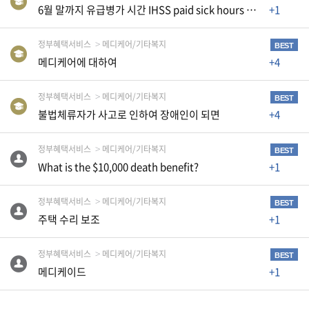
K
6월 말까지 유급병가 시간 IHSS paid sick hours 을 청구하지 않으면 없어지나요?
+1
미
국
정부혜택서비스
메디케어/기타복지
BEST
이
메디케어에 대하여
+4
용
정부혜택서비스
메디케어/기타복지
수
BEST
불법체류자가 사고로 인하여 장애인이 되면
+4
칙
안
정부혜택서비스
메디케어/기타복지
BEST
내
What is the $10,000 death benefit?
+1
확
인
정부혜택서비스
메디케어/기타복지
BEST
바
주택 수리 보조
+1
랍
니
정부혜택서비스
메디케어/기타복지
BEST
메디케이드
+1
다
.