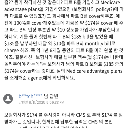
흠?? 뭔가 착각하신 것 같은데? 파트 B를 가입하고 Medicare
자
advantage plans을 가입하였으면 (보험회사의 policy(?)에 따
동
차
라 다르르 수 있겠죠?) 그 회사에서 파트 B를 cover해주죠. 예
전에 100%를 cover해주었는데 지금은 약 $174을 cover 해 주
고 파트 B의 인상 부분인 약 $10 정도를 가입자가 부담한다고
하네요. 예를 들어 첫번째 파트 B의 $185 bill을 받았을 때
정
$185을 납부하면 매달 약 $10을 파트 B의 monthly bill로
부
혜
charge 하죠. 즉 약 1년 6개월 동안의 파트 B를 미리 완불 한 것
택
이죠. 질문하신 "보험사가 매달 납부한 액수(월 $174)는 나한테
서
돌려주어야 하는데"는 보험사가 님의 파트 B 보험료 $185 중의
비
스
$174을 cover하는 것이죠. 님의 Medicare advantage plans
을 소개해준 agenet에게 확인하세요.
전
문
b**tch****
님 답변
가
칼
답변일
8/11/2025 9:59:33 PM
럼
보험회사가 $174 를 주시것이 아니라 CMS 로 부터 $174 를 덜
미
받아가는 것입니다. 한꺼번에 납부한 금액은 CMS 의 본인
국