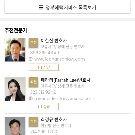
정부혜택서비스 목록보기
A
S
K
추천전문가
미
이한산 변호사
추천
국
교통사고/ 상해 전문 변호사
에
866.365.4949
www.leehansanlaw.com
서
1:1 상담
새
로
페라리(Farrah Lee)변호사
추천
운
교통사고/ 상해 전문 변호사
323.313.9242
전
myaccidentlawyersusa.com
문
1:1 상담
가
최경규 변호사
를
추천
이민법 전문 변호사
찾
714.295.0700