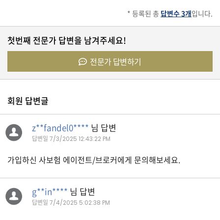
* 등록된 총
답변수 3개
입니다.
유
학/
첫번째 전문가 답변을 남겨주세요!
교
육
전문가 답변하기
건
강
회원 답변글
z**fandel0****
님 답변
답변일
7/3/2025 12:43:22 PM
여
행/
취
가입하신 사보험 에이전트/브로커에게 문의해보세요.
미/
일
상
g**in****
님 답변
답변일
7/4/2025 5:02:38 PM