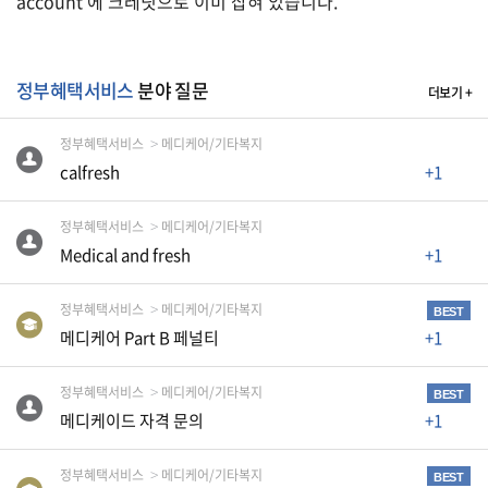
account 에 크레딧으로 이미 잡혀 있습니다.
생
활
TIP
정부혜택서비스
분야 질문
더보기 +
질
정부혜택서비스
메디케어/기타복지
문
calfresh
+1
하
기
정부혜택서비스
메디케어/기타복지
Medical and fresh
+1
공
지
정부혜택서비스
메디케어/기타복지
BEST
사
메디케어 Part B 페널티
+1
항
정부혜택서비스
메디케어/기타복지
BEST
메디케이드 자격 문의
+1
A
S
정부혜택서비스
메디케어/기타복지
BEST