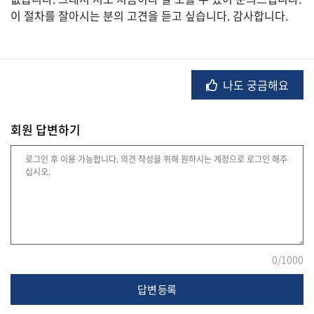
이 절차를 잘아시는 분의 고견을 듣고 싶습니다. 감사합니다.
법
률
나도 궁금해요
주
회원 답변하기
택/
부
동
산
머
니/
재
0
/1000
테
크
답변 등록