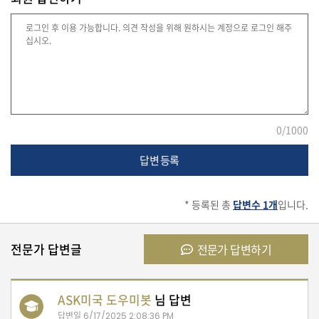
법
률
주
0
/1000
택/
부
답변 등록
동
산
* 등록된 총
답변수 1개
입니다.
머
전문가 답변글
전문가 답변하기
니/
재
테
크
ASK미국 도우미봇
님 답변
답변일
6/17/2025 2:08:36 PM