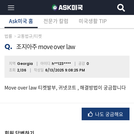
Ask미국 홈
전문가 칼럼
미국생활 TIP
×
Ask미국 홈
전문가 칼럼
미국생활 TIP
분
야
법률
교통법규/티켓
별
상
Q.
조지아주 move over law
담
글
지역
아이디
공감
Georgia
h**123****
0
조회
작성일
2,136
6/13/2025 9:08:25 PM
전
Move over law 티켓발부, 귀넷코트 , 해결방법이 궁금합니다
체
나도 궁금해요
이
민/
비
자
회원 답변하기