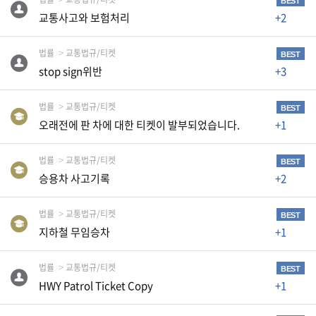
K
BEST
교통사고와 보험처리
+2
미
국
법률
교통법규/티켓
BEST
이
stop sign위반
+3
용
수
법률
교통법규/티켓
BEST
칙
오래전에 판 차에 대한 티켓이 발부되었습니다.
+1
안
법률
교통법규/티켓
내
BEST
승용차 사고기록
+2
확
인
법률
교통법규/티켓
BEST
바
지하철 무임승차
+1
랍
니
법률
교통법규/티켓
BEST
다
HWY Patrol Ticket Copy
+1
.