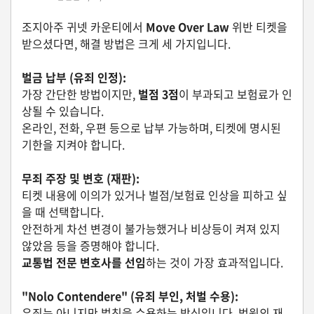
조지아주 귀넷 카운티에서
Move Over Law
위반 티켓을
유
받으셨다면, 해결 방법은 크게 세 가지입니다.
학/
교
육
벌금 납부 (유죄 인정):
가장 간단한 방법이지만,
벌점 3점
이 부과되고 보험료가 인
상될 수 있습니다.
온라인, 전화, 우편 등으로 납부 가능하며, 티켓에 명시된
건
강
기한을 지켜야 합니다.
무죄 주장 및 변호 (재판):
티켓 내용에 이의가 있거나 벌점/보험료 인상을 피하고 싶
여
을 때 선택합니다.
행/
취
안전하게 차선 변경이 불가능했거나 비상등이 켜져 있지
미/
않았음 등을 증명해야 합니다.
일
교통법 전문 변호사를 선임
하는 것이 가장 효과적입니다.
상
"Nolo Contendere" (유죄 부인, 처벌 수용):
유죄는 아니지만 벌칙을 수용하는 방식입니다. 법원의 재