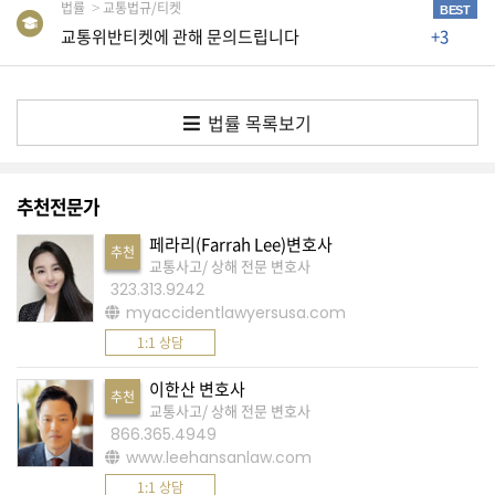
법률
교통법규/티켓
BEST
교통위반티켓에 관해 문의드립니다
+3
A
S
K
법률 목록보기
미
국
에
추천전문가
서
페라리(Farrah Lee)변호사
새
추천
교통사고/ 상해 전문 변호사
로
323.313.9242
myaccidentlawyersusa.com
운
1:1 상담
전
문
이한산 변호사
추천
가
교통사고/ 상해 전문 변호사
866.365.4949
를
www.leehansanlaw.com
찾
1:1 상담