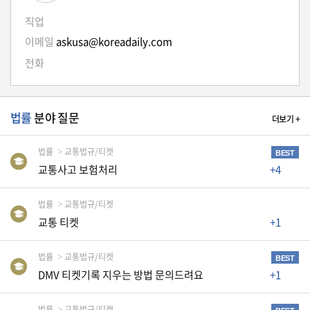
생
직업
활
TIP
이메일
askusa@koreadaily.com
전화
질
문
법률
분야 질문
더보기 +
하
기
법률
교통법규/티켓
BEST
교통사고 보험처리
+4
공
지
사
법률
교통법규/티켓
항
교통 티켓
+1
법률
교통법규/티켓
BEST
DMV 티켓기록 지우는 방법 문의드려요
+1
A
S
법률
교통법규/티켓