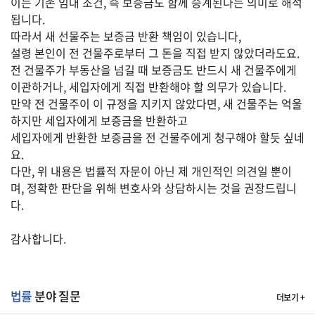
이는 기존 임대 조건, 즉 보증금도 함께 승계된다는 의미로 해석
자
됩니다.
동
차
따라서 새 선물주는 보증금 반환 책임이 있습니다,
설령 본인이 전 건물주로부터 그 돈을 직접 받지 않았더라도요.
전 건물주가 부동산을 넘길 때 보증금도 반드시 새 건물주에게
이관하거나, 세입자에게 직접 반환해야 할 의무가 있습니다.
정
만약 전 건물주이 이 규정을 지키지 않았다면, 새 건물주는 억울
부
하지만 세입자에게 보증금을 반환하고
혜
택
세입자에게 반환한 보증금을 전 건물주에게 청구해야 할듯 싶네
서
요.
비
다만, 위 내용은 법률적 자문이 아닌 제 개인적인 의견일 뿐이
스
며, 정확한 판단을 위해 변호사와 상담하시는 것을 권장드립니
다.
전
문
가
감사합니다.
칼
럼
법률
분야 질문
미
더보기 +
국