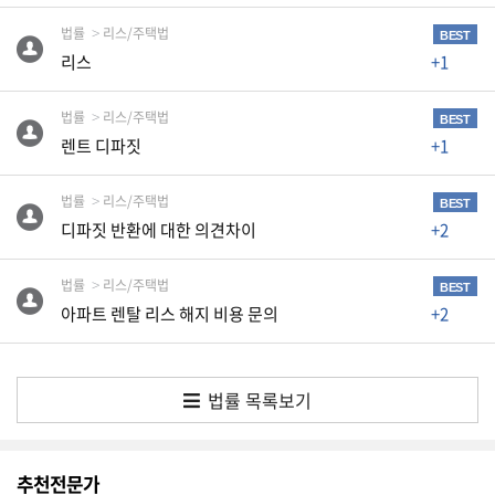
K
법률
리스/주택법
미
BEST
리스
+1
국
이
법률
리스/주택법
BEST
용
렌트 디파짓
+1
수
칙
법률
리스/주택법
BEST
안
디파짓 반환에 대한 의견차이
+2
내
확
법률
리스/주택법
BEST
아파트 렌탈 리스 해지 비용 문의
+2
인
바
랍
법률 목록보기
니
다
.
추천전문가