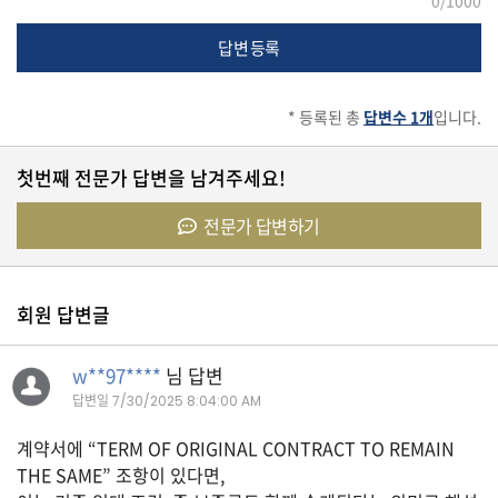
0
/1000
답변 등록
유
학/
교
육
* 등록된 총
답변수 1개
입니다.
첫번째 전문가 답변을 남겨주세요!
건
강
전문가 답변하기
회원 답변글
여
행/
취
w**97****
님 답변
미/
일
답변일
7/30/2025 8:04:00 AM
상
계약서에 “TERM OF ORIGINAL CONTRACT TO REMAIN
THE SAME” 조항이 있다면,