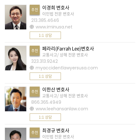
이경희 변호사
추천
A
이민법 전문 변호사
S
213.385.4646
www.iminusa.net
K
1:1 상담
미
국
페라리(Farrah Lee)변호사
추천
에
교통사고/ 상해 전문 변호사
323.313.9242
서
myaccidentlawyersusa.com
새
1:1 상담
로
운
이한산 변호사
추천
교통사고/ 상해 전문 변호사
전
866.365.4949
문
www.leehansanlaw.com
가
1:1 상담
를
최경규 변호사
찾
추천
이민법 전문 변호사