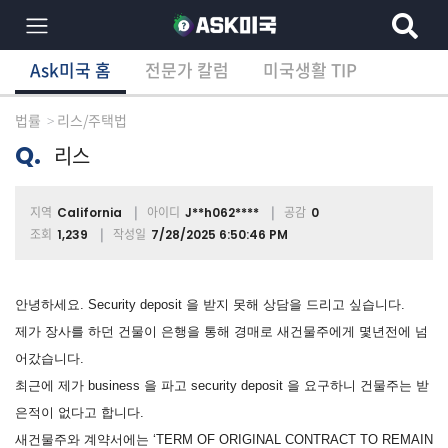
Ask미국 홈
전문가 칼럼
미국생활 TIP
×
Ask미국 홈
전문가 칼럼
미국생활 TIP
분
야
법률
리스/주택법
별
상
Q.
리스
담
글
지역
아이디
공감
California
J**h062****
0
조회
작성일
1,239
7/28/2025 6:50:46 PM
전
체
안녕하세요. Security deposit 을 받지 못해 상담을 드리고 싶습니다.
제가 장사를 하던 건물이 은행을 통해 경매로 새건물주에게 몇년전에 넘
어갔습니다.
이
최근에 제가 business 을 파고 security deposit 을 요구하니 건물주는 받
민/
은적이 없다고 합니다.
비
자
새건물주와 계약서에는 ‘TERM OF ORIGINAL CONTRACT TO REMAIN