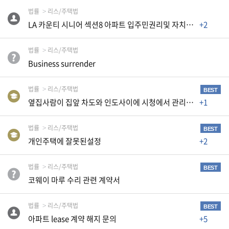
생
법률
리스/주택법
활
LA 카운티 시니어 섹션8 아파트 입주민권리및 자치회구성문의
+2
TIP
법률
리스/주택법
Business surrender
질
문
법률
리스/주택법
하
BEST
기
옆집사람이 집앞 차도와 인도사이에 시청에서 관리하는 나무뿌리에 넘어졌다고 소송을했습니다
+1
법률
리스/주택법
공
BEST
지
개인주택에 잘못된설정
+2
사
항
법률
리스/주택법
BEST
코웨이 마루 수리 관련 계약서
A
법률
리스/주택법
BEST
S
아파트 lease 계약 해지 문의
+5