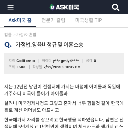
Ask미국 홈
전문가 칼럼
미국생활 TIP
×
Ask미국 홈
전문가 칼럼
미국생활 TIP
분
야
법률
가정/이혼법
별
상
Q.
가정법.양육비청규 및 이혼소송
담
글
지역
아이디
공감
California
y**ngmiy4****
0
조회
작성일
1,583
2/22/2025 9:10:32 PM
전
체
저는 12년전 남편이 전쟁터에 가시는 바램에 아이둘과 독일에
거주하다 미국에 들어가 아이둘과
살려니 미국경제사정도 그렇고 혼자서 너무 힘들것 같아 한국에
홀로 계신 어머님도 아프시고
이
민/
한국에가서 자리를 잡으려고 한국행을 택하였읍니다. 남편은 전
비
자
쟁터에 5년계셨고 1년반만에 생활비며 체크카드와 첵가지고 쓰