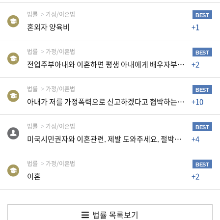
생
법률
가정/이혼법
활
BEST
혼외자 양육비
+1
TIP
법률
가정/이혼법
BEST
전업주부아내와 이혼하면 평생 아내에게 배우자부양비를 줘야 하나요?
+2
질
문
하
법률
가정/이혼법
BEST
기
아내가 저를 가정폭력으로 신고하겠다고 협박하는데요
+10
공
법률
가정/이혼법
BEST
지
미국시민권자와 이혼관련. 제발 도와주세요. 절박합니다...
+4
사
항
법률
가정/이혼법
BEST
이혼
+2
A
S
법률 목록보기