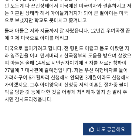
던 모든게 다 끈긴상태에서 미국에선 미국여자와 결혼하시고 저
는 이혼된 상태라 해서 아이들과거지가 되어 큰 딸아이는 미국
으로 보냈지만 학교도 못마치고 쫓겨나고
법
률
둘째 아들은 저와 지금까지 잘 자랐읍니다. 12년간 우여곡절 끝
에 이제 미국으로 아이를 데리고
미국으로 들어가려고 합니다. 전 형편도 어렵고 몸도 아팠던 지
주
라 영주권을 이미 던져버리고 한국정부의 도움을 받으며 살았으
택/
며 아들은 올해 14세로 시민권자이기에 비자를 새로신청하여
부
27일에 미대사관에 갈예정입니다. 저는 우선 여행비자로 들어
동
산
가려하구여.6개월짜리 신청해서 안되면 3개월이라도 신청해서
가야겠지요. 그후 아이양육비 신청등 저의 이혼된 절차중 불이
익을 당한 것 등에 대한 것을 어떻게 처리해야 할지 좀 알려 주
시면 감사드리겠읍니다.
머
니/
재
테
크
나도 궁금해요