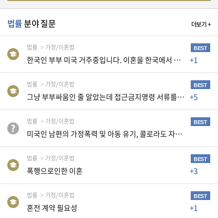
자
동
법률
분야 질문
차
더보기 +
법률
가정/이혼법
BEST
한국인 부부 미국 거주중입니다. 이혼을 한국에서 해야하나요 미국에서 해야하나요?
+1
정
부
혜
법률
가정/이혼법
BEST
택
그냥 부부싸움인 줄 알았는데 접근금지명령 서류를 받았습니다
+5
서
비
스
법률
가정/이혼법
BEST
미국인 남편의 가정폭력 및 아동 유기, 콜로라도 자산 압류 가능할까요?
전
문
법률
가정/이혼법
BEST
가
폭행으로인한 이혼
+3
칼
럼
법률
가정/이혼법
BEST
미
혼전 계약 필요성
+1
국