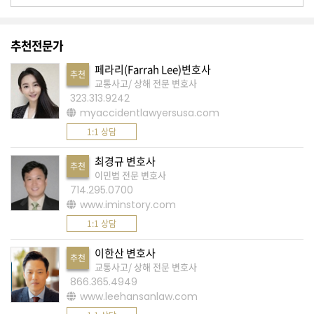
K
미
국
추천전문가
이
페라리(Farrah Lee)변호사
추천
용
교통사고/ 상해 전문 변호사
323.313.9242
수
myaccidentlawyersusa.com
칙
1:1 상담
안
내
최경규 변호사
추천
이민법 전문 변호사
확
714.295.0700
인
www.iminstory.com
바
1:1 상담
랍
이한산 변호사
니
추천
교통사고/ 상해 전문 변호사
다
866.365.4949
www.leehansanlaw.com
.