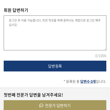
회원 답변하기
유
학/
교
육
건
강
0
/1000
답변 등록
여
행/
취
* 등록된 총
답변수 0개
입니다.
미/
일
상
첫번째 전문가 답변을 남겨주세요!
전문가 답변하기