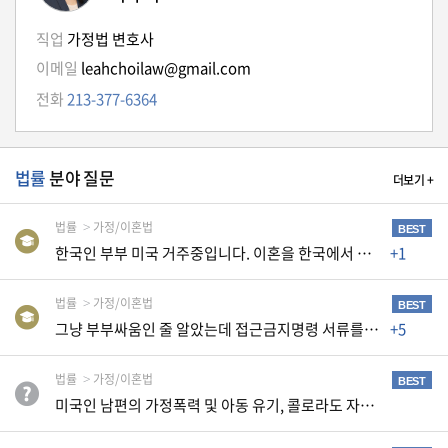
생
활
직업
가정법 변호사
TIP
이메일
leahchoilaw@gmail.com
전화
213-377-6364
질
문
법률
분야 질문
하
더보기 +
기
법률
가정/이혼법
BEST
한국인 부부 미국 거주중입니다. 이혼을 한국에서 해야하나요 미국에서 해야하나요?
+1
공
지
사
법률
가정/이혼법
BEST
항
그냥 부부싸움인 줄 알았는데 접근금지명령 서류를 받았습니다
+5
법률
가정/이혼법
BEST
A
미국인 남편의 가정폭력 및 아동 유기, 콜로라도 자산 압류 가능할까요?
S