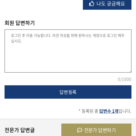
나도 궁금해요
회원 답변하기
법
률
주
택/
부
동
산
0
/1000
답변 등록
머
니/
* 등록된 총
답변수 1개
입니다.
재
테
크
전문가 답변글
전문가 답변하기