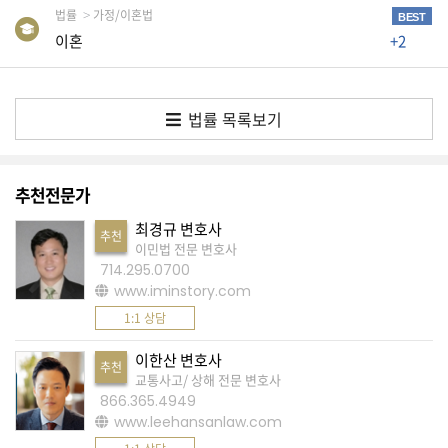
법률
가정/이혼법
BEST
A
이혼
+2
S
K
미
법률 목록보기
국
에
추천전문가
서
최경규 변호사
새
추천
이민법 전문 변호사
로
714.295.0700
운
www.iminstory.com
전
1:1 상담
문
이한산 변호사
추천
가
교통사고/ 상해 전문 변호사
를
866.365.4949
www.leehansanlaw.com
찾