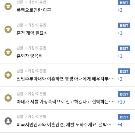
K
법률
가정/이혼법
BEST
폭행으로인한 이혼
+3
미
국
법률
가정/이혼법
이
BEST
혼전 계약 필요성
+1
용
수
법률
가정/이혼법
BEST
칙
혼외자 양육비
+1
안
내
법률
가정/이혼법
BEST
확
전업주부아내와 이혼하면 평생 아내에게 배우자부양비를 줘야 하나요?
+2
인
법률
가정/이혼법
바
BEST
아내가 저를 가정폭력으로 신고하겠다고 협박하는데요
+10
랍
니
법률
가정/이혼법
BEST
다
미국시민권자와 이혼관련. 제발 도와주세요. 절박합니다...
+4
.