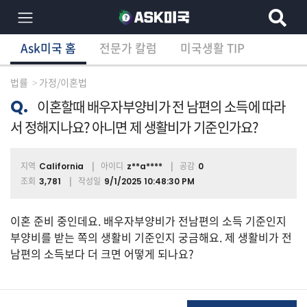
Ask미국 홈
전문가 칼럼
미국생활 TIP
×
Ask미국 홈
전문가 칼럼
미국생활 TIP
분
야
법률
가정/이혼법
별
상
Q.
이혼할때 배우자부양비가 전 남편의 소득에 따라
담
서 정해지나요? 아니면 제 생활비가 기준인가요?
글
지역
아이디
공감
California
z**a****
0
조회
작성일
3,781
9/1/2025 10:48:30 PM
전
체
이혼 준비 중인데요. 배우자부양비가 전남편의 소득 기준인지
부양비를 받는 쪽의 생활비 기준인지 궁금해요. 제 생활비가 전
남편의 소득보다 더 크면 어떻게 되나요?
이
민/
비
자