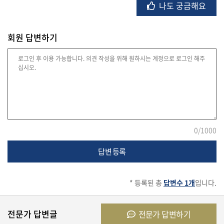
나도 궁금해요
회원 답변하기
법
률
주
택/
부
동
산
0
/1000
답변 등록
머
니/
* 등록된 총
답변수 1개
입니다.
재
테
크
전문가 답변글
전문가 답변하기