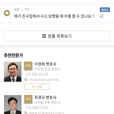
A
법률
기타
BEST
S
애가 친구집에서 사고 당했을 때 쑤를 할 수 있나요 ?
+2
K
미
법률 목록보기
국
에
서
추천전문가
새
이경희 변호사
로
추천
이민법 전문 변호사
운
213.385.4646
전
www.iminusa.net
문
1:1 상담
가
최경규 변호사
추천
를
이민법 전문 변호사
714.295.0700
찾
www.iminstory.com