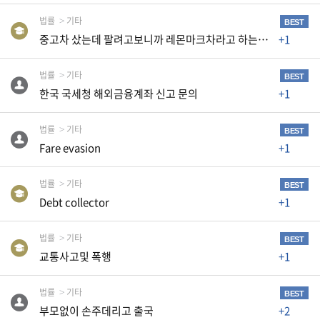
K
법률
기타
미
BEST
중고차 샀는데 팔려고보니까 레몬마크차라고 하는데 딜러한테 사기당한거 같아요
+1
국
이
법률
기타
BEST
용
한국 국세청 해외금융계좌 신고 문의
+1
수
칙
법률
기타
BEST
안
Fare evasion
+1
내
확
법률
기타
BEST
Debt collector
+1
인
바
법률
기타
BEST
랍
교통사고및 폭행
+1
니
다
법률
기타
BEST
.
부모없이 손주데리고 출국
+2