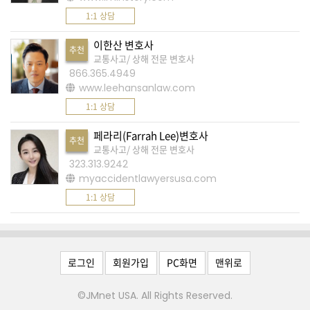
습
1:1 상담
니
다
이한산 변호사
추천
교통사고/ 상해 전문 변호사
.
866.365.4949
www.leehansanlaw.com
A
1:1 상담
S
페라리(Farrah Lee)변호사
K
추천
교통사고/ 상해 전문 변호사
미
323.313.9242
국
myaccidentlawyersusa.com
비
1:1 상담
속
어
,
로그인
회원가입
PC화면
맨위로
상
호
©JMnet USA. All Rights Reserved.