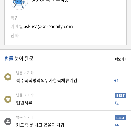
생
활
TIP
직업
이메일
askusa@koreadaily.com
전화
질
문
하
법률
분야 질문
기
더보기 +
법률
기타
공
복수국적병역의무자한국체류기간
+1
지
사
항
법률
기타
BEST
법원서류
+2
A
법률
기타
BEST
S
카드값 못 내고 있을때 차압
+4