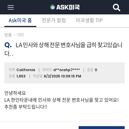
Ask미국 홈
전문가 칼럼
미국생활 TIP
×
Ask미국 홈
전문가 칼럼
미국생활 TIP
분
야
법률
기타
별
상
Q.
LA 민사와 상해 전문 변호사님을 급히 찾고있습니
담
다. .
글
지역
아이디
공감
California
d**orahp7****
0
조회
작성일
1,953
6/2/2025 10:09:15 PM
전
체
안녕하세요
LA 한인타운내에 민사와 상해 전문 변호사님을 찾고 있어요!
추천좀 부탁드립니다!!
이
민/
비
자