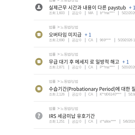
법률
노동법/상법
실제근무 시간과 내용이 다른 paystub
+ 
조회 1,603
공감 0
MA
b**ma****
5/22/202
법률
노동법/상법
오버타임 미지급
+ 1
조회 2,690
공감 0
CA
969****
5/20/2026 
법률
노동법/상법
무급 대기 후 메세지 로 일방적 해고
+ 1
조회 2,871
공감 0
CA
P**ma****
5/20/202
법률
노동법/상법
수습기간(Probationary Period)에 대한
조회 2,126
공감 0
CA
K**d06140****
5/19
법률
노동법/상법
IRS 세금미납 유호기간
조회 1,251
공감 0
CA
s**ullov****
5/6/202