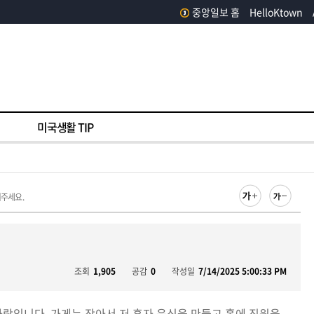
중앙일보 홈
HelloKtown
미국생활 TIP
러주세요.
조회
1,905
공감
0
작성일
7/14/2025 5:00:33 PM
람입니다..가게는 작아서 저 혼자 음식을 만들고 홀에 직원을