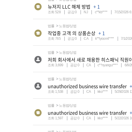
뉴저지 LLC 해체 방법
+ 1
조회 528
공감 0
NJ
c**kb****
7/15/2026 6
법률
노동법/상법
작업중 고객 의 상품손상
+ 1
조회 765
공감 0
CA
k**lyoon4****
7/1/202
법률
노동법/상법
저희 회사에서 새로 채용한 히스패닉 직원이
조회 3,699
공감 0
CA
c**nyangu****
6/9/
법률
노동법/상법
unauthorized business wire transfer
+
조회 1,538
공감 0
CA
kko****
5/29/2026 1
법률
노동법/상법
unauthorized business wire transfer
+
조회 1,597
공감 0
CA
kko****
5/22/2026 1