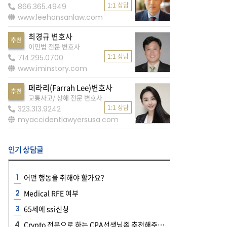
1:1 상담
866.365.4949
www.leehansanlaw.com
최경규 변호사
추천
이민법 전문 변호사
1:1 상담
714.295.0700
www.iminstory.com
페라리(Farrah Lee)변호사
추천
교통사고/ 상해 전문 변호사
1:1 상담
323.313.9242
myaccidentlawyersusa.com
인기 상담글
어떤 행동을 취해야 할가요?
Medical RFE 여부
65세에 ssi신청
Crypto 전문으로 하는 CPA선생님좀 추천해주세요~~