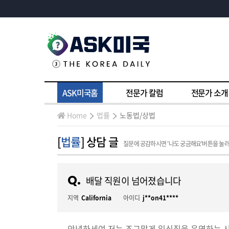
ASK미국홈
전문가 칼럼
전문가 소개
Home
법률
노동법/상법
[
법률
] 상담 글
질문에 공감하시면 '나도 궁금해요'버튼을 눌
Q.
배달 직원이 넘어졌습니다
지역
California
아이디
j**on41****
안녕하세여.저는 조그맣게 일식집을 운영하는 사