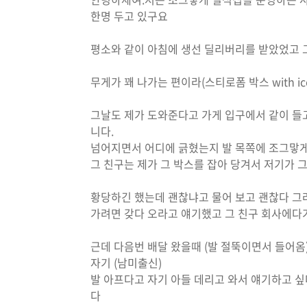
한명 두고 있구요
평소와 같이 아침에 생선 딜리버리를 받았었고 
무게가 꽤 나가는 편이라(스티로폼 박스 with i
그날도 제가 도와준다고 가게 입구에서 같이 들
니다.
넘어지면서 어디에 긁혔는지 발 목쪽에 조그맣게
그 친구는 제가 그 박스를 잡아 당겨서 저기가
황당하긴 했는데 괜찮냐고 물어 보고 괜찮다 그
가려면 갖다 오라고 얘기했고 그 친구 회사에다
근데 다음번 배달 왔을때 (발 절뚝이면서 들어옴
자기 (남미출신)
발 아프다고 자기 아들 데리고 와서 얘기하고 
다