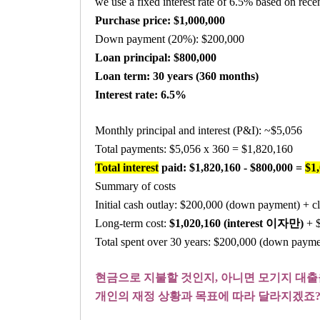
we use a fixed interest rate of 6.5% based on rece
Purchase price: $1,000,000
Down payment (20%): $200,000
Loan principal: $800,000
Loan term: 30 years (360 months)
Interest rate: 6.5%
Monthly principal and interest (P&I): ~$5,056
Total payments: $5,056 x 360 = $1,820,160
Total interest
paid: $1,820,160 - $800,000 =
$1
Summary of costs
Initial cash outlay: $200,000 (down payment) + cl
Long-term cost:
$1,020,160 (interest 이자만)
+ 
Total spent over 30 years: $200,000 (down paym
현금으로 지불할 것인지, 아니면 모기지 대출
개인의 재정 상황과 목표에 따라 달라지겠죠