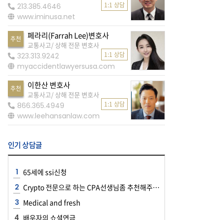
1:1 상담
213.385.4646
www.iminusa.net
페라리(Farrah Lee)변호사
추천
교통사고/ 상해 전문 변호사
1:1 상담
323.313.9242
myaccidentlawyersusa.com
이한산 변호사
추천
교통사고/ 상해 전문 변호사
1:1 상담
866.365.4949
www.leehansanlaw.com
인기 상담글
65세에 ssi신청
Crypto 전문으로 하는 CPA선생님좀 추천해주세요~~
Medical and fresh
배우자의 쇼셜연금