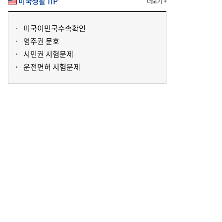
미국생활 TIP
더보기 +
미국이민국수속확인
영주권 문호
시민권 시험문제
운전면허 시험문제