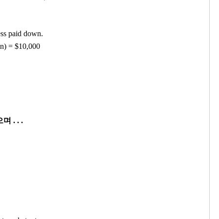
ess paid down.
an) = $10,000
 . . .