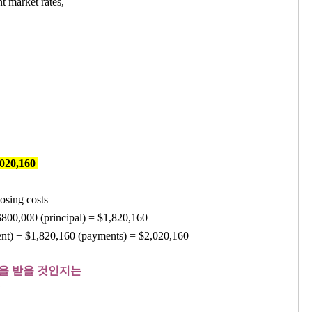
nt market rates,
,020,160
osing costs
$800,000 (principal) = $1,820,160
ent) + $1,820,160 (payments) = $2,020,160
을 받을 것인지는
?