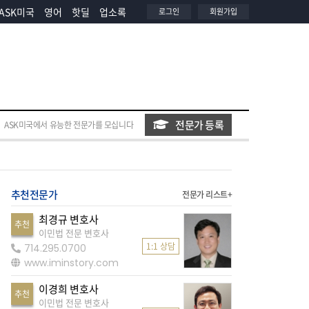
ASK미국
영어
핫딜
업소록
로그인
회원가입
전문가 등록
ASK미국에서 유능한 전문가를 모십니다
추천전문가
전문가 리스트+
최경규 변호사
추천
이민법 전문 변호사
1:1 상담
714.295.0700
www.iminstory.com
이경희 변호사
추천
이민법 전문 변호사