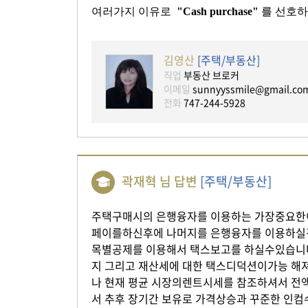
여러가지 이유로
"Cash purchase"
를 선호하
김영산
[주택/부동산]
직업
부동산 브로커
이메일
sunnyyssmile@gmail.co
전화
747-244-5928
곽재혁 님 답변
[주택/부동산]
주택구매시의 은행융자를 이용하는 가장중요한이
페이를하신후에 나머지를 은행융자를 이용하실
목별공제를 이용해서 택스보고를 하실수있습니다.
지 그리고 재산세에 대한 택스디덕션이가능 해져서 
나 현재 평균 시장의렌트시세를 참조하셔서 전
서 추후 장기간 보유로 가격상승과 꾸준한 인