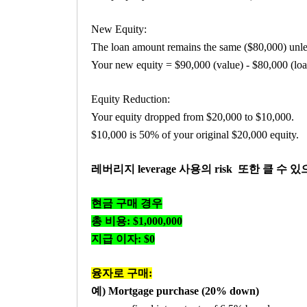
New Equity:
The loan amount remains the same ($80,000) unl
Your new equity = $90,000 (value) - $80,000 (lo
Equity Reduction:
Your equity dropped from $20,000 to $10,000.
$10,000 is 50% of your original $20,000 equity.
레버리지 leverage 사용의 risk 또한 클 수 있으며
현금 구매 경우
총 비용: $1,000,000
지급 이자: $0
융자로 구매:
예) Mortgage purchase (20% down)