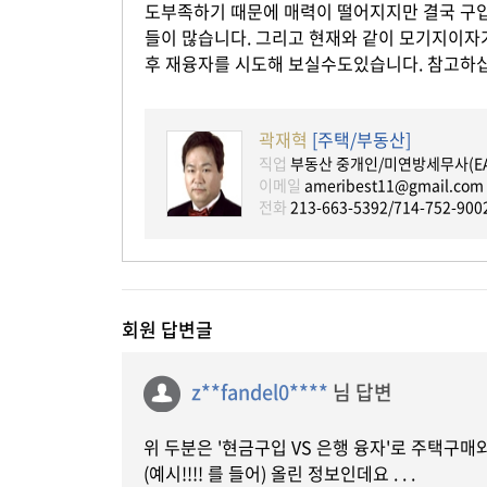
도부족하기 때문에 매력이 떨어지지만 결국 구
들이 많습니다. 그리고 현재와 같이 모기지이자
후 재융자를 시도해 보실수도있습니다. 참고하
곽재혁
[주택/부동산]
직업
부동산 중개인/미연방세무사(EA
이메일
ameribest11@gmail.com
전화
213-663-5392/714-752-900
회원 답변글
z**fandel0****
님 답변
위 두분은 '현금구입 VS 은행 융자'로 주택구매
(예시!!!! 를 들어) 올린 정보인데요 . . .