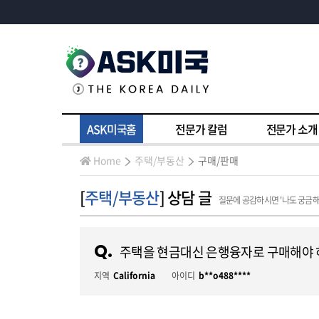
ASK미국홈
전문가 칼럼
전문가 소개
Home
주택/부동산
구매/판매
[
주택/부동산
] 상담 글
질문에 공감하시면 '나도 궁금
Q.
주택을 현금대신 은행융자로 구매해야 
지역
California
아이디
b**o488****