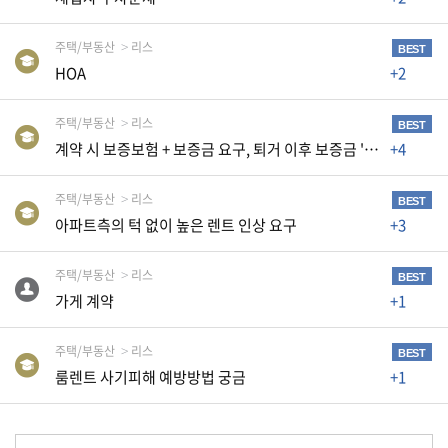
K
미
주택/부동산
리스
BEST
국
HOA
+2
이
용
주택/부동산
리스
BEST
수
계약 시 보증보험 + 보증금 요구, 퇴거 이후 보증금 '부존재' 주장
+4
칙
주택/부동산
리스
안
BEST
아파트측의 턱 없이 높은 렌트 인상 요구
+3
내
확
주택/부동산
리스
BEST
인
가게 계약
+1
바
랍
주택/부동산
리스
BEST
니
룸렌트 사기피해 예방방법 궁금
+1
다
.