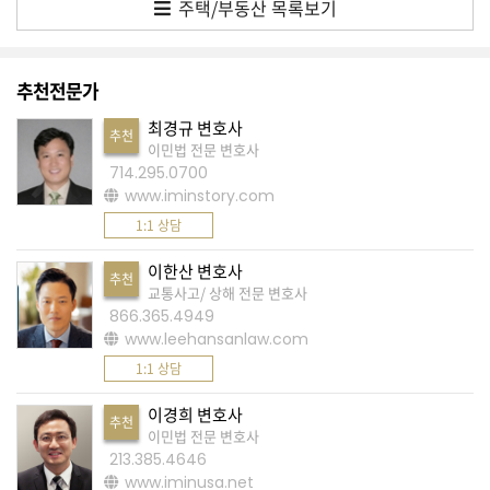
주택/부동산 목록보기
A
S
추천전문가
K
최경규 변호사
미
추천
이민법 전문 변호사
국
714.295.0700
에
www.iminstory.com
서
1:1 상담
새
이한산 변호사
추천
로
교통사고/ 상해 전문 변호사
운
866.365.4949
www.leehansanlaw.com
전
1:1 상담
문
가
이경희 변호사
추천
를
이민법 전문 변호사
213.385.4646
찾
www.iminusa.net