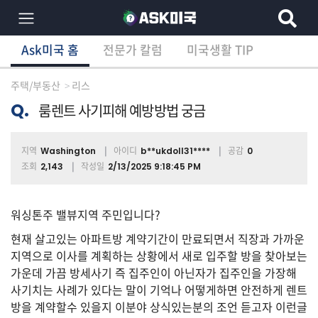
Ask미국 홈
전문가 칼럼
미국생활 TIP
×
Ask미국 홈
전문가 칼럼
미국생활 TIP
분
야
주택/부동산
리스
별
상
Q.
룸렌트 사기피해 예방방법 궁금
담
글
지역
아이디
공감
Washington
b**ukdoll31****
0
조회
작성일
2,143
2/13/2025 9:18:45 PM
전
체
워싱톤주 밸뷰지역 주민입니다?
현재 살고있는 아파트방 계약기간이 만료되면서 직장과 가까운
지역으로 이사를 계획하는 상황에서 새로 입주할 방을 찾아보는
가운데 가끔 방세사기 즉 집주인이 아닌자가 집주인을 가장해
이
민/
사기치는 사례가 있다는 말이 기억나 어떻게하면 안전하게 렌트
비
방을 계약할수 있을지 이분야 상식있는분의 조언 듣고자 이런글
자