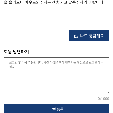
을 올리오니 이웃도와주시는 셈치시고 말씀주시기 바랍니다
법
률
나도 궁금해요
주
택/
회원 답변하기
부
동
산
머
니/
재
테
0
/1000
크
답변 등록