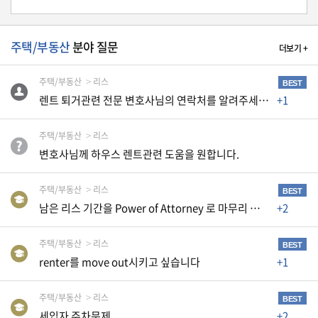
생
활
TIP
주택/부동산
분야 질문
더보기 +
주택/부동산
리스
BEST
질
렌트 퇴거관련 전문 변호사님의 연락처를 알려주세요.
+1
문
하
주택/부동산
리스
기
변호사님께 하우스 렌트관련 도움을 원합니다.
공
주택/부동산
리스
BEST
지
남은 리스 기간을 Power of Attorney 로 마무리 할수 있을까요?
+2
사
항
주택/부동산
리스
BEST
renter를 move out시키고 싶습니다
+1
A
주택/부동산
리스
S
BEST
세입자 주차문제
+2