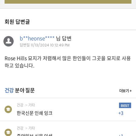
유
학/
회원 답변글
교
육
b**heonse****
님 답변
답변일
11/13/2024 10:12:49 PM
건
Rose Hills 묘지가 저렴해서 많은 한인들이 그곳을 묘지로 사용
강
하고 있습니다.
여
건강
분야 질문
더보기 +
행/
취
미/
건강
기타
BEST
일
한국신문 인쇄 잉크
+3
상
건강
기타