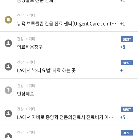
중앙일보 신문 인쇄
+1
자
동
차
건강
기타
뉴욕 브루클린 긴급 진료 센터(Urgent Care cemter)
+1
건강
기타
BEST
정
부
의료비용청구
+8
혜
택
건강
기타
서
BEST
비
LA에서 '추나요법' 치료 하는 곳
+1
스
건강
기타
전
인삼제품
문
가
칼
건강
기타
BEST
럼
LA에서 자비로 종양학 전문의진료시 진료비가 어느정도될까요?
+5
미
건강
기타
BEST
국