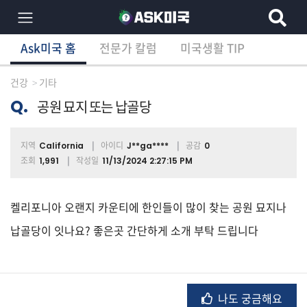
Ask미국 홈
전문가 칼럼
미국생활 TIP
×
Ask미국 홈
전문가 칼럼
미국생활 TIP
분
야
건강
기타
별
상
Q.
공원 묘지 또는 납골당
담
글
지역
아이디
공감
California
J**ga****
0
조회
작성일
1,991
11/13/2024 2:27:15 PM
전
체
켈리포니아 오랜지 카운티에 한인들이 많이 찾는 공원 묘지나
납골당이 잇나요? 좋은곳 간단하게 소개 부탁 드립니다
이
민/
비
나도 궁금해요
자