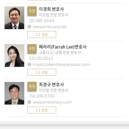
K
이경희 변호사
미
추천
이민법 전문 변호사
국
213.385.4646
이
www.iminusa.net
용
1:1 상담
수
페라리(Farrah Lee)변호사
추천
칙
교통사고/ 상해 전문 변호사
안
323.313.9242
myaccidentlawyersusa.com
내
1:1 상담
확
인
최경규 변호사
추천
바
이민법 전문 변호사
714.295.0700
랍
www.iminstory.com
니
1:1 상담
다
.