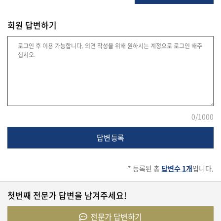
회원 답변하기
법
률
주
택/
부
동
0
/1000
산
답변 등록
머
* 등록된 총
답변수 1개
입니다.
니/
재
테
첫번째 전문가 답변을 남겨주세요!
크
전문가 답변하기