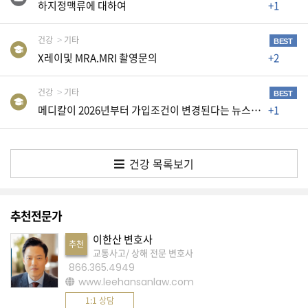
하지정맥류에 대하여
+1
생
활
TIP
건강
기타
BEST
X레이및 MRA.MRI 촬영문의
+2
질
건강
기타
BEST
문
메디칼이 2026년부터 가입조건이 변경된다는 뉴스를 들었
+1
하
기
건강 목록보기
공
지
사
추천전문가
항
이한산 변호사
추천
교통사고/ 상해 전문 변호사
866.365.4949
A
www.leehansanlaw.com
S
1:1 상담