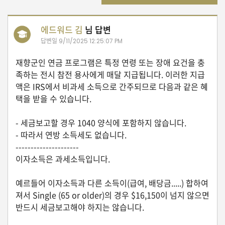
자
동
차
에드워드 김
님 답변
답변일
9/11/2025 12:25:07 PM
재향군인 연금 프로그램은 특정 연령 또는 장애 요건을 충
정
족하는 전시 참전 용사에게 매달 지급됩니다. 이러한 지급
부
혜
액은 IRS에서 비과세 소득으로 간주되므로 다음과 같은 혜
택
택을 받을 수 있습니다.
서
비
스
- 세금보고할 경우 1040 양식에 포함하지 않습니다.
- 따라서 연방 소득세도 없습니다.
---------------------
전
문
이자소득은 과세소득입니다.
가
칼
예르들어 이자소득과 다른 소득이(급여, 배당금.....) 합하여
럼
져서 Single (65 or older)의 경우 $16,150이 넘지 않으면
반드시 세금보고해야 하지는 않습니다.
미
국