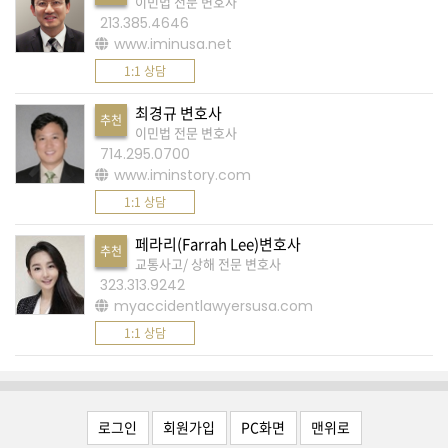
이민법 전문 변호사
습
213.385.4646
니
www.iminusa.net
다
1:1 상담
.
최경규 변호사
추천
이민법 전문 변호사
A
714.295.0700
S
www.iminstory.com
K
1:1 상담
미
페라리(Farrah Lee)변호사
추천
국
교통사고/ 상해 전문 변호사
비
323.313.9242
myaccidentlawyersusa.com
속
1:1 상담
어
,
상
호
로그인
회원가입
PC화면
맨위로