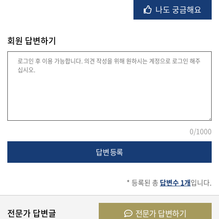
나도 궁금해요
유
학/
교
회원 답변하기
육
건
강
0
/1000
여
행/
답변 등록
취
미/
일
* 등록된 총
답변수 1개
입니다.
상
전문가 답변글
전문가 답변하기