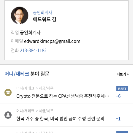
생
활
공인회계사
TIP
에드워드 김
직업
공인회계사
질
이메일
edwardkimcpa@gmail.com
문
전화
213-384-1182
하
기
머니/재테크
분야 질문
더보기 +
공
지
사
머니/재테크
세금/세무
BEST
항
Crypto 전문으로 하는 CPA선생님좀 추천해주세요~~
+6
머니/재테크
세금/세무
A
한국 거주 중 한국, 미국 법인 급여 수령 관련 문의
+1
S