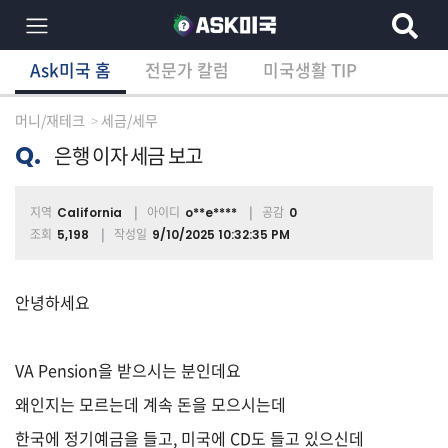
Ask미국 홈
전문가 칼럼
미국생활 TIP
×
Ask미국 홈
전문가 칼럼
미국생활 TIP
분
야
머니/재테크
세금/세무
별
상
Q.
은행 이자 세금 보고
담
글
지역
아이디
공감
California
o**e****
0
조회
작성일
5,198
9/10/2025 10:32:35 PM
전
체
안녕하세요
VA Pension을 받으시는 분인데요
이
민/
왜인지는 모르는데 계속 돈을 모으시는데
비
한국에 정기예금을 들고, 미국에 CD도 들고 있으신데
자