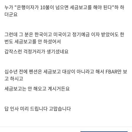
누가 "은행이자가 10불이 넘으면 세금보고를 해야 된다"하 하
더군요
법
률
그런데 그 분은 한국이고 미국이고 정기예금 이자 받았어도 한
번도 세금보고를 안 하셨어서
갑작스런 걱정거리가 생기셨네요
주
택/
부
동
십수년 전에 펜션은 세금보고 대상이 아니라고 해서 FBAR만 보
산
고 하시고
세금보고는 안 해오고 계시거든요
머
니/
답 인사 미리 드립니다 고맙습니다
재
테
크