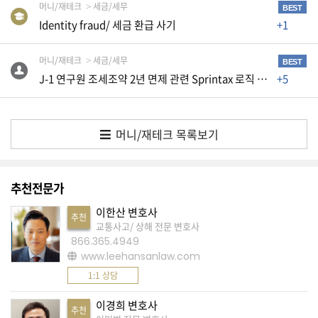
머니/재테크
세금/세무
BEST
A
Identity fraud/ 세금 환급 사기
+1
S
머니/재테크
세금/세무
K
BEST
J-1 연구원 조세조약 2년 면제 관련 Sprintax 로직 오류 및 종이 신고 문의
+5
미
국
에
머니/재테크 목록보기
서
새
로
추천전문가
운
이한산 변호사
추천
전
교통사고/ 상해 전문 변호사
866.365.4949
문
www.leehansanlaw.com
가
1:1 상담
를
찾
이경희 변호사
추천