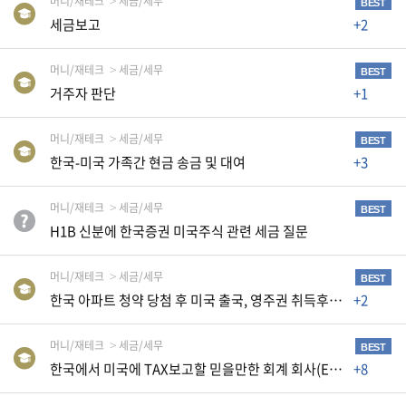
머니/재테크
세금/세무
K
BEST
세금보고
+2
미
국
머니/재테크
세금/세무
BEST
이
거주자 판단
+1
용
수
머니/재테크
세금/세무
BEST
칙
한국-미국 가족간 현금 송금 및 대여
+3
안
내
머니/재테크
세금/세무
BEST
H1B 신분에 한국증권 미국주식 관련 세금 질문
확
인
머니/재테크
세금/세무
BEST
바
한국 아파트 청약 당첨 후 미국 출국, 영주권 취득후 매매시 양도소득세 문의
+2
랍
니
머니/재테크
세금/세무
BEST
다
한국에서 미국에 TAX보고할 믿을만한 회계 회사(Enrolled Agent)를 알려 주세요
+8
.