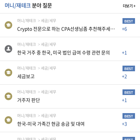
머니/재테크
분야 질문
더보기 +
A
S
머니/재테크
세금/세무
BEST
K
Crypto 전문으로 하는 CPA선생님좀 추천해주세요~~
+6
미
머니/재테크
세금/세무
국
한국 거주 중 한국, 미국 법인 급여 수령 관련 문의
+1
에
서
머니/재테크
세금/세무
BEST
새
세금보고
+2
로
운
머니/재테크
세금/세무
BEST
전
거주자 판단
+1
문
가
머니/재테크
세금/세무
BEST
한국-미국 가족간 현금 송금 및 대여
+3
를
찾
머니/재테크
세금/세무