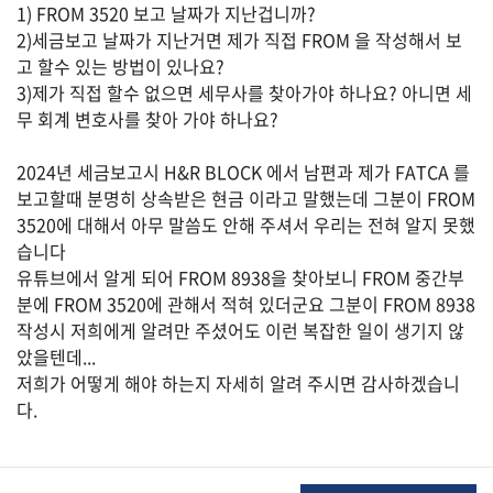
1) FROM 3520 보고 날짜가 지난겁니까?
2)세금보고 날짜가 지난거면 제가 직접 FROM 을 작성해서 보
고 할수 있는 방법이 있나요?
법
3)제가 직접 할수 없으면 세무사를 찾아가야 하나요? 아니면 세
률
무 회계 변호사를 찾아 가야 하나요?
2024년 세금보고시 H&R BLOCK 에서 남편과 제가 FATCA 를
주
보고할때 분명히 상속받은 현금 이라고 말했는데 그분이 FROM
택/
3520에 대해서 아무 말씀도 안해 주셔서 우리는 전혀 알지 못했
부
습니다
동
산
유튜브에서 알게 되어 FROM 8938을 찾아보니 FROM 중간부
분에 FROM 3520에 관해서 적혀 있더군요 그분이 FROM 8938
작성시 저희에게 알려만 주셨어도 이런 복잡한 일이 생기지 않
았을텐데...
머
저희가 어떻게 해야 하는지 자세히 알려 주시면 감사하겠습니
니/
다.
재
테
크