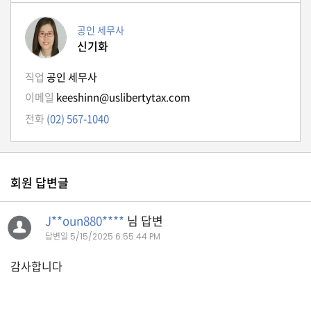
K
미
공인 세무사
국
신기화
이
직업
공인 세무사
용
이메일
keeshinn@uslibertytax.com
수
전화
(02) 567-1040
칙
안
내
확
회원 답변글
인
바
J**oun880****
님 답변
랍
답변일
5/15/2025 6:55:44 PM
니
감사합니다
다
.