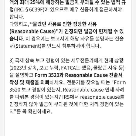
액의 최대 25%에 해당하는 벌금이 부과될 수 있는 법적 규
생
정
(IRC §6039F)이 있으므로 매우 신중하게 접근하셔야
활
합니다.
TIP
다행히도,
“몰랐던 사유로 인한 정당한 사유
(Reasonable Cause)”가 인정되면 벌금이 면제될 수 있
습니다
. 이 경우에는 보고서에 해당 사유를 설명하는 진술
질
서(Statement)를 반드시 첨부하셔야 합니다.
문
하
3) 국제 상속 보고 경험이 있는 세무전문가에게 현재 상황
기
(2023년 상속, 보고 누락, FATCA는 했음, 몰랐던 사유 등)
을 설명하고
Form 3520과 Reasonable Cause 진술서
공
작성 및 제출을 의뢰
하세요. 전문가를 찾으실 때는 "Form
지
3520 보고 경험이 있는지, Reasonable cause 면제 사례
사
항
를 다뤄본 경험이 있는지? IRS에서 reasonable cause를
인정하지 않아 벌금이 부과된 것에 대한 처리 경험이 있는
지"를 꼭 확인하세요.
A
S