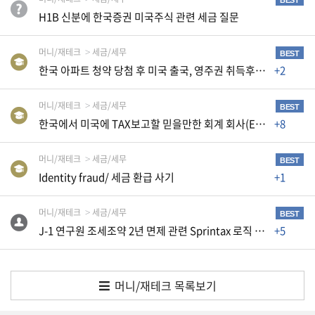
BEST
습
H1B 신분에 한국증권 미국주식 관련 세금 질문
니
다
머니/재테크
세금/세무
BEST
.
한국 아파트 청약 당첨 후 미국 출국, 영주권 취득후 매매시 양도소득세 문의
+2
A
머니/재테크
세금/세무
BEST
S
한국에서 미국에 TAX보고할 믿을만한 회계 회사(Enrolled Agent)를 알려 주세요
+8
K
머니/재테크
세금/세무
미
BEST
Identity fraud/ 세금 환급 사기
+1
국
비
머니/재테크
세금/세무
BEST
속
J-1 연구원 조세조약 2년 면제 관련 Sprintax 로직 오류 및 종이 신고 문의
+5
어
,
상
머니/재테크 목록보기
호