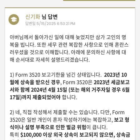
자
동
차
신기화
님 답변
답변일
5/15/2025 6:53:21 PM
아버님께서 돌아가신 일에 대해 늦었지만 삼가 고인의 명
정
복을 빕니다. 또한 세무 관련 복잡한 사항으로 인해 혼란스
부
러우셨을 것으로 이해합니다. 아래에 문의하신 사항에 대
혜
택
해 순서대로 자세히 설명드리겠습니다.
서
비
1) Form 3520 보고기한을 넘긴 상태입니다.
2023년 10
스
월에 상속을 받으신 경우
, Form 3520은
2023년 세금보고
서와 함께 2024년 4월 15일 (또는 해외 거주자일 경우 6월
전
17일)까지 제출되었어야
합니다.
문
가
칼
2) 네, 직접 작성해서 제출할 수는 있습니다. 다만, Form
럼
3520은 일반 개인이 혼자 작성하기에는 복잡하고,
보고 형
식이나 설명 부족으로 인한 벌금 위험
이 큽니다.
미
특히
$100,000 이상 외국 상속이 보고되지 않으면, 상속금
국