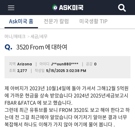
Ask미국 홈
전문가 칼럼
미국생활 TIP
×
Ask미국 홈
전문가 칼럼
미국생활 TIP
분
야
머니/재테크
세금/세무
별
상
Q.
3520 From 에 대하여
담
글
지역
아이디
공감
Arizona
J**oun880****
0
조회
작성일
2,277
5/15/2025 3:02:38 PM
전
제 아버지가 2023년 10월14일에 돌아 가셔서 그해12월 5억원
체
에 가까운 현금을 상속 받았습니다 2024년 2025년세금보고시
FBAR &FATCA 에 보고 했습니다.
그런데 최근 유튜브를 보니 FROM 3520도 보고 해야 한다고 하
이
는데 전 그걸 최근에야 알았습니다 여기저기 알아본 결과 너무
민/
복잡해서 하나도 이해가 가지 않아 여기에 물어 봅니다 .
비
자