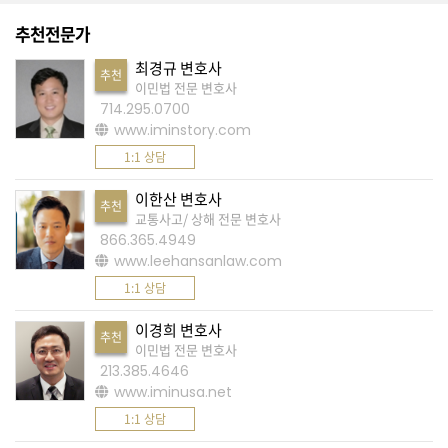
간
추천전문가
비
방
최경규 변호사
추천
이민법 전문 변호사
글
714.295.0700
을
www.iminstory.com
금
1:1 상담
지
이한산 변호사
합
추천
교통사고/ 상해 전문 변호사
니
866.365.4949
다
www.leehansanlaw.com
.
1:1 상담
이경희 변호사
추천
빈
이민법 전문 변호사
번
213.385.4646
www.iminusa.net
호
1:1 상담
조