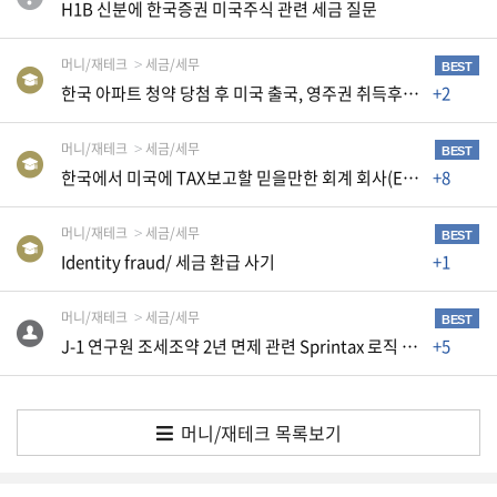
K
H1B 신분에 한국증권 미국주식 관련 세금 질문
미
머니/재테크
세금/세무
국
BEST
한국 아파트 청약 당첨 후 미국 출국, 영주권 취득후 매매시 양도소득세 문의
+2
이
용
머니/재테크
세금/세무
BEST
수
한국에서 미국에 TAX보고할 믿을만한 회계 회사(Enrolled Agent)를 알려 주세요
+8
칙
안
머니/재테크
세금/세무
BEST
내
Identity fraud/ 세금 환급 사기
+1
확
인
머니/재테크
세금/세무
BEST
J-1 연구원 조세조약 2년 면제 관련 Sprintax 로직 오류 및 종이 신고 문의
+5
바
랍
니
머니/재테크 목록보기
다
.