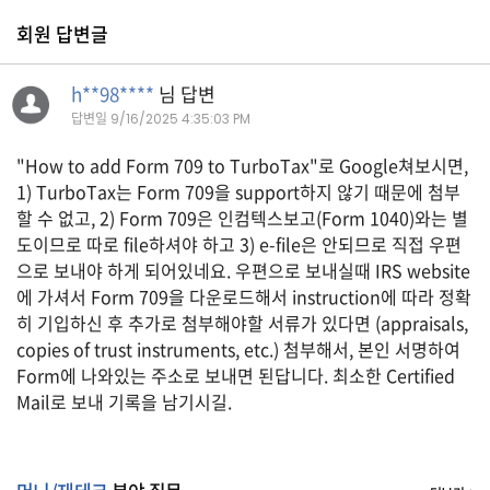
자
회원 답변글
동
차
h**98****
님 답변
답변일
9/16/2025 4:35:03 PM
정
"How to add Form 709 to TurboTax"로 Google쳐보시면,
부
혜
1) TurboTax는 Form 709을 support하지 않기 때문에 첨부
택
할 수 없고, 2) Form 709은 인컴텍스보고(Form 1040)와는 별
서
도이므로 따로 file하셔야 하고 3) e-file은 안되므로 직접 우편
비
스
으로 보내야 하게 되어있네요. 우편으로 보내실때 IRS website
에 가셔서 Form 709을 다운로드해서 instruction에 따라 정확
전
히 기입하신 후 추가로 첨부해야할 서류가 있다면 (appraisals,
문
copies of trust instruments, etc.) 첨부해서, 본인 서명하여
가
Form에 나와있는 주소로 보내면 된답니다. 최소한 Certified
칼
Mail로 보내 기록을 남기시길.
럼
미
국