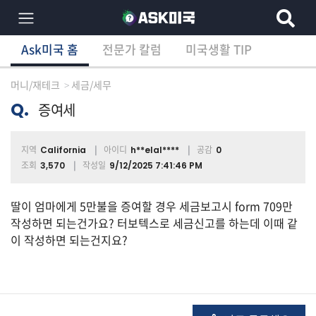
Ask미국 홈
전문가 칼럼
미국생활 TIP
×
Ask미국 홈
전문가 칼럼
미국생활 TIP
분
야
머니/재테크
세금/세무
별
상
Q.
증여세
담
글
지역
아이디
공감
California
h**elal****
0
조회
작성일
3,570
9/12/2025 7:41:46 PM
전
딸이 엄마에게 5만불을 증여할 경우 세금보고시 form 709만
체
작성하면 되는건가요? 터보텍스로 세금신고를 하는데 이때 같
이 작성하면 되는건지요?
이
민/
비
자