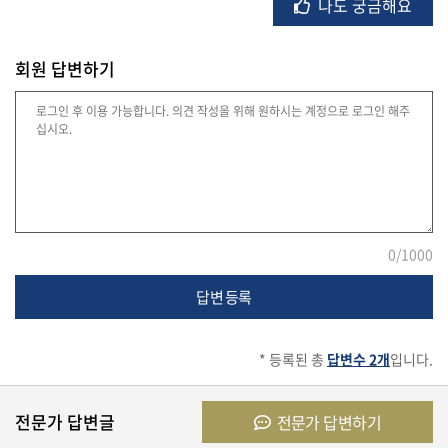
나도 궁금해요
회원 답변하기
법
률
주
택/
부
동
산
0
/1000
답변 등록
머
니/
* 등록된 총
답변수 2개
입니다.
재
테
크
전문가 답변글
전문가 답변하기