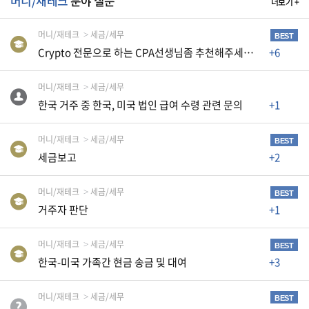
머니/재테크
분야 질문
더보기 +
생
활
머니/재테크
세금/세무
TIP
BEST
Crypto 전문으로 하는 CPA선생님좀 추천해주세요~~
+6
머니/재테크
세금/세무
질
한국 거주 중 한국, 미국 법인 급여 수령 관련 문의
+1
문
하
기
머니/재테크
세금/세무
BEST
세금보고
+2
공
지
머니/재테크
세금/세무
BEST
사
거주자 판단
+1
항
머니/재테크
세금/세무
BEST
한국-미국 가족간 현금 송금 및 대여
+3
A
S
머니/재테크
세금/세무
BEST