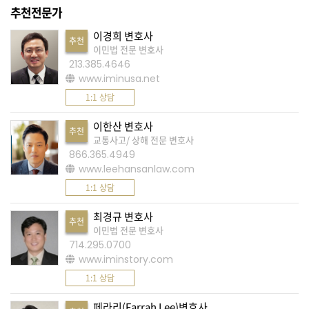
추천전문가
A
이경희 변호사
추천
S
이민법 전문 변호사
K
213.385.4646
www.iminusa.net
미
1:1 상담
국
에
이한산 변호사
추천
서
교통사고/ 상해 전문 변호사
866.365.4949
새
www.leehansanlaw.com
로
1:1 상담
운
전
최경규 변호사
추천
이민법 전문 변호사
문
714.295.0700
가
www.iminstory.com
를
1:1 상담
찾
페라리(Farrah Lee)변호사