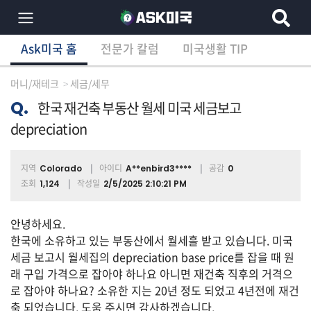
Ask미국 홈
전문가 칼럼
미국생활 TIP
×
Ask미국 홈
전문가 칼럼
미국생활 TIP
분
야
머니/재테크
세금/세무
별
상
Q.
한국 재건축 부동산 월세 미국 세금보고
담
depreciation
글
지역
아이디
공감
Colorado
A**enbird3****
0
조회
작성일
1,124
2/5/2025 2:10:21 PM
전
체
안녕하세요.
한국에 소유하고 있는 부동산에서 월세흘 받고 있습니다. 미국
세금 보고시 월세집의 depreciation base price를 잡을 때 원
이
래 구입 가격으로 잡아야 하나요 아니면 재건축 직후의 거격으
민/
로 잡아야 하나요? 소유한 지는 20년 정도 되었고 4년전에 재건
비
자
축 되었습니다. 도움 주시면 감사하겠습니다.