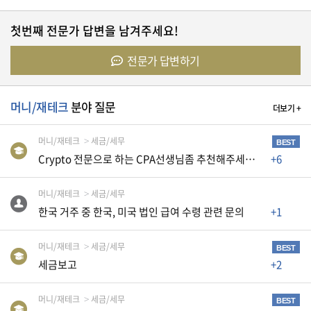
첫번째 전문가 답변을 남겨주세요!
유
학/
교
전문가 답변하기
육
머니/재테크
분야 질문
더보기 +
건
강
머니/재테크
세금/세무
BEST
Crypto 전문으로 하는 CPA선생님좀 추천해주세요~~
+6
머니/재테크
세금/세무
여
행/
한국 거주 중 한국, 미국 법인 급여 수령 관련 문의
+1
취
미/
머니/재테크
세금/세무
일
BEST
상
세금보고
+2
머니/재테크
세금/세무
BEST