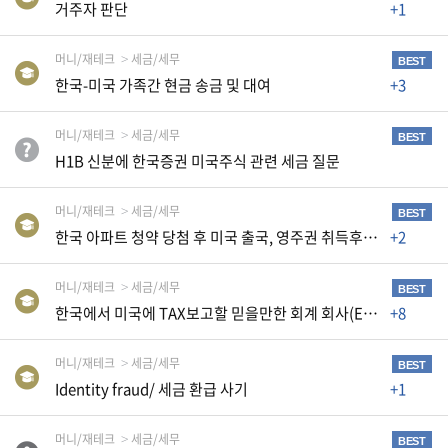
거주자 판단
+1
자
동
차
머니/재테크
세금/세무
BEST
한국-미국 가족간 현금 송금 및 대여
+3
정
머니/재테크
세금/세무
BEST
부
H1B 신분에 한국증권 미국주식 관련 세금 질문
혜
택
서
머니/재테크
세금/세무
BEST
비
한국 아파트 청약 당첨 후 미국 출국, 영주권 취득후 매매시 양도소득세 문의
+2
스
머니/재테크
세금/세무
전
BEST
한국에서 미국에 TAX보고할 믿을만한 회계 회사(Enrolled Agent)를 알려 주세요
+8
문
가
칼
머니/재테크
세금/세무
BEST
럼
Identity fraud/ 세금 환급 사기
+1
미
국
머니/재테크
세금/세무
BEST