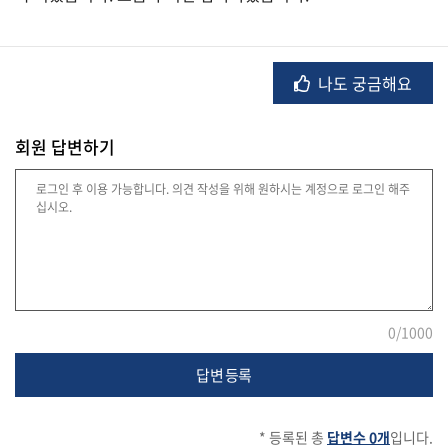
법
나도 궁금해요
률
회원 답변하기
주
택/
부
동
산
0
/1000
머
니/
재
답변 등록
테
크
* 등록된 총
답변수 0개
입니다.