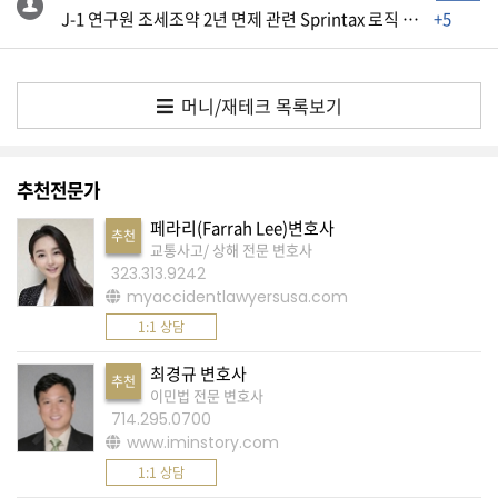
생
J-1 연구원 조세조약 2년 면제 관련 Sprintax 로직 오류 및 종이 신고 문의
+5
활
TIP
머니/재테크 목록보기
질
문
추천전문가
하
기
페라리(Farrah Lee)변호사
추천
교통사고/ 상해 전문 변호사
323.313.9242
공
myaccidentlawyersusa.com
지
사
1:1 상담
항
최경규 변호사
추천
이민법 전문 변호사
714.295.0700
A
www.iminstory.com
S
1:1 상담