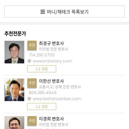
회
요
머니/재테크 목록보기
청
글
추천전문가
삭
제
최경규 변호사
추천
이민법 전문 변호사
합
714.295.0700
니
www.iminstory.com
다
1:1 상담
이한산 변호사
"
추천
교통사고/ 상해 전문 변호사
질
866.365.4949
문
www.leehansanlaw.com
입
1:1 상담
력
이경희 변호사
추천
"
이민법 전문 변호사