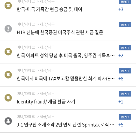
간
머니/재테크
세금/세무
BEST
한국-미국 가족간 현금 송금 및 대여
+3
비
방
머니/재테크
세금/세무
BEST
글
H1B 신분에 한국증권 미국주식 관련 세금 질문
을
금
머니/재테크
세금/세무
BEST
지
한국 아파트 청약 당첨 후 미국 출국, 영주권 취득후 매매시 양도소득세 문의
+2
합
니
머니/재테크
세금/세무
BEST
다
한국에서 미국에 TAX보고할 믿을만한 회계 회사(Enrolled Agent)를 알려 주세요
+8
.
머니/재테크
세금/세무
BEST
Identity fraud/ 세금 환급 사기
+1
빈
번
머니/재테크
세금/세무
BEST
호
J-1 연구원 조세조약 2년 면제 관련 Sprintax 로직 오류 및 종이 신고 문의
+5
조