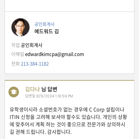
K
미
국
공인회계사
이
에드워드 김
용
직업
공인회계사
수
칙
이메일
edwardkimcpa@gmail.com
안
전화
213-384-1182
내
확
김다나
님 답변
인
답변일
8/6/2024 1:19:59 PM
바
랍
유학생이시라 소셜번호가 없는 경우에 C Corp 설립이나
니
ITIN 신청을 고려해 보셔야 할수도 있습니다. 개인의 상황
다
에 맞추어서 계획 하는 것이 좋으므로 전문가와 상의하시
길 권해 드립니다. 감사합니다.
.