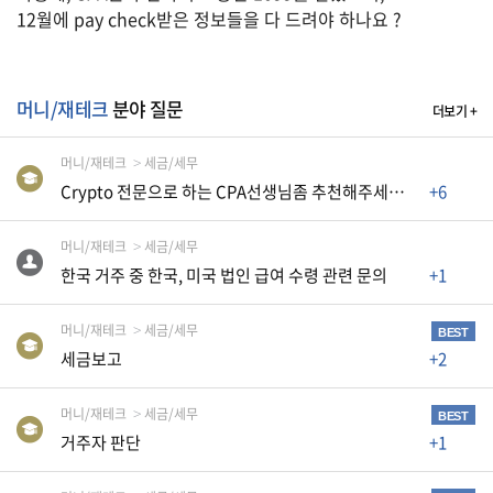
습
12월에 pay check받은 정보들을 다 드려야 하나요 ?
니
다
.
머니/재테크
분야 질문
더보기 +
A
머니/재테크
세금/세무
S
Crypto 전문으로 하는 CPA선생님좀 추천해주세요~~
+6
K
머니/재테크
세금/세무
미
한국 거주 중 한국, 미국 법인 급여 수령 관련 문의
+1
국
비
머니/재테크
세금/세무
BEST
속
세금보고
+2
어
,
머니/재테크
세금/세무
BEST
상
거주자 판단
+1
호