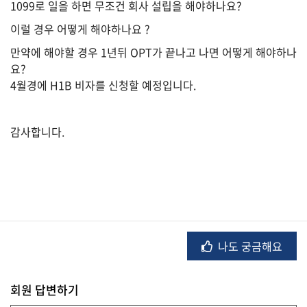
1099로 일을 하면 무조건 회사 설립을 해야하나요?
이럴 경우 어떻게 해야하나요 ?
유
학/
만약에 해야할 경우 1년뒤 OPT가 끝나고 나면 어떻게 해야하나
교
육
요?
4월경에 H1B 비자를 신청할 예정입니다.
건
감사합니다.
강
여
행/
취
미/
일
나도 궁금해요
상
회원 답변하기