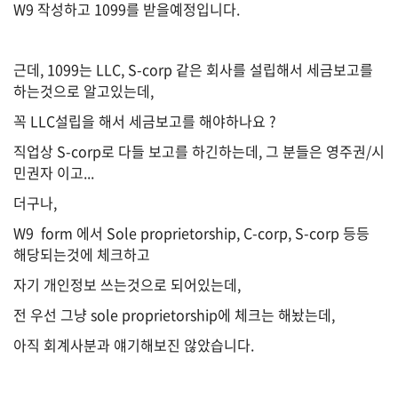
W9 작성하고 1099를 받을예정입니다.
법
근데, 1099는 LLC, S-corp 같은 회사를 설립해서 세금보고를
률
하는것으로 알고있는데,
꼭 LLC설립을 해서 세금보고를 해야하나요 ?
직업상 S-corp로 다들 보고를 하긴하는데, 그 분들은 영주권/시
주
민권자 이고...
택/
부
더구나,
동
산
W9 form 에서 Sole proprietorship, C-corp, S-corp 등등
해당되는것에 체크하고
자기 개인정보 쓰는것으로 되어있는데,
머
전 우선 그냥 sole proprietorship에 체크는 해놨는데,
니/
재
아직 회계사분과 얘기해보진 않았습니다.
테
크