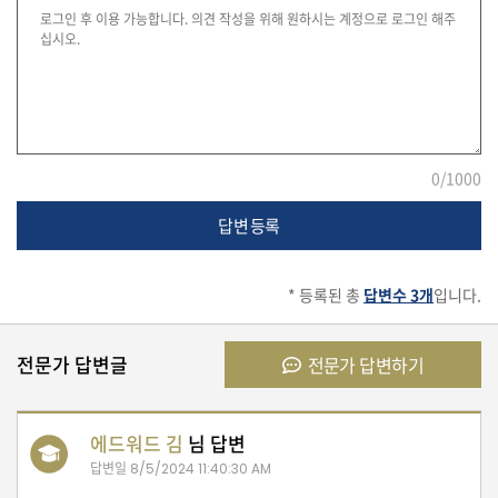
자
동
차
정
부
0
/1000
혜
택
답변 등록
서
비
스
* 등록된 총
답변수 3개
입니다.
전
문
전문가 답변글
전문가 답변하기
가
칼
럼
에드워드 김
님 답변
미
답변일
8/5/2024 11:40:30 AM
국