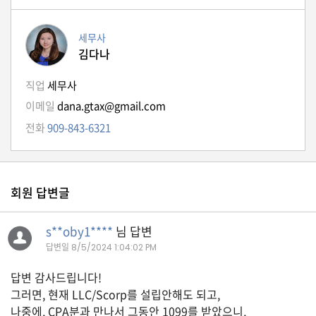
A
세무사
S
김다나
K
미
직업
세무사
국
이메일
dana.gtax@gmail.com
에
전화
909-843-6321
서
새
로
회원 답변글
운
전
s**oby1****
님 답변
문
답변일
8/5/2024 1:04:02 PM
가
답변 감사드립니다!
를
그러면, 현재 LLC/Scorp를 설립안해도 되고,
찾
나중에, CPA분과 만나서 그동안 1099를 받았으니,