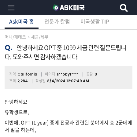
Ask미국 홈
전문가 칼럼
미국생활 TIP
×
Ask미국 홈
전문가 칼럼
미국생활 TIP
분
야
머니/재테크
세금/세무
별
상
Q.
안녕하세요 OPT 중 1099 세금 관련 질문드립니
담
다. 도와주시면 감사하겠습니다.
글
지역
아이디
공감
California
s**oby1****
0
조회
작성일
2,284
8/4/2024 12:07:49 AM
전
체
안녕하세요
유학생으로,
이
이번에, OPT (1 year) 중에 전공과 관련된 분야에서 총 2군데에
민/
비
서 일을 하는데,
자